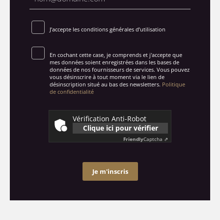
J’accepte les conditions générales d’utilisation
En cochant cette case, je comprends et j'accepte que
mes données soient enregistrées dans les bases de
données de nos fournisseurs de services. Vous pouvez
vous désinscrire à tout moment via le lien de
désinscription situé au bas des newsletters.
Politique
de confidentialité
Vérification Anti-Robot
Clique ici pour vérifier
Friendly
Captcha ⇗
Je m'inscris