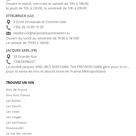
Ouvert le mardi, mercredi et samedi de 10h à 18h30,
le jeudi de 10h à 22h00, le vendredi de 10h à 20h30
ETTELBRUCK (LU)
8 Zone Artisanale et Commerciale
+352 26 10 89 10 33
ettelbruck@lacavedessommeliers.lu
Ouvert du lundi au vendredi de 7h30 à 18 h00
Le samedi de 7H30 à 16h00
JACQUES SARL (FR)
33 Grande Rue
+33624396227
La société Jacques SARL (RCS 503513384, TVA FR01503513384) gère pour le compte de La Cave des Sommeliers les transactions bancaires et la facturation
pour la vente de vins et alcools livrés en France Métropolitaine
TROUVEZ UN VIN
Vins de France
Vins hors France
Les bulles
Les blancs
Les rosés
Les rouges
Les spiritueux
Nouveautés
Le top des ventes