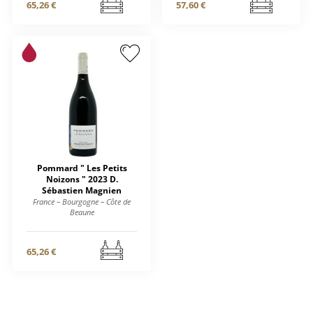
65,26 €
57,60 €
Pommard " Les Petits
Noizons " 2023 D.
Sébastien Magnien
France – Bourgogne – Côte de
Beaune
65,26 €