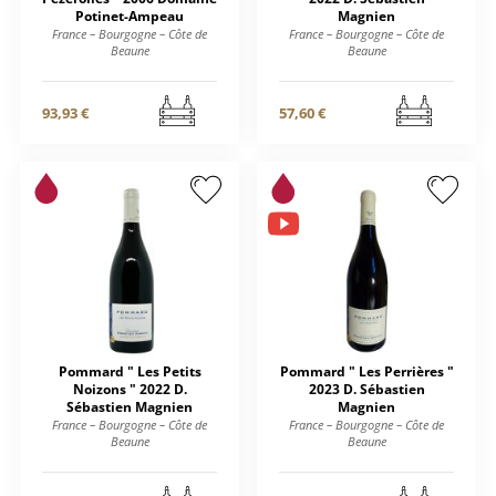
Potinet-Ampeau
Magnien
France – Bourgogne – Côte de
France – Bourgogne – Côte de
Beaune
Beaune
93,93 €
57,60 €
Pommard " Les Petits
Pommard " Les Perrières "
Noizons " 2022 D.
2023 D. Sébastien
Sébastien Magnien
Magnien
France – Bourgogne – Côte de
France – Bourgogne – Côte de
Beaune
Beaune