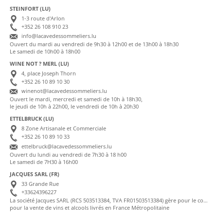
STEINFORT (LU)
1-3 route d'Arlon
+352 26 108 910 23
info@lacavedessommeliers.lu
Ouvert du mardi au vendredi de 9h30 à 12h00 et de 13h00 à 18h30
Le samedi de 10h00 à 18h00
WINE NOT ? MERL (LU)
4, place Joseph Thorn
+352 26 10 89 10 30
winenot@lacavedessommeliers.lu
Ouvert le mardi, mercredi et samedi de 10h à 18h30,
le jeudi de 10h à 22h00, le vendredi de 10h à 20h30
ETTELBRUCK (LU)
8 Zone Artisanale et Commerciale
+352 26 10 89 10 33
ettelbruck@lacavedessommeliers.lu
Ouvert du lundi au vendredi de 7h30 à 18 h00
Le samedi de 7H30 à 16h00
JACQUES SARL (FR)
33 Grande Rue
+33624396227
La société Jacques SARL (RCS 503513384, TVA FR01503513384) gère pour le compte de La Cave des Sommeliers les transactions bancaires et la facturation
pour la vente de vins et alcools livrés en France Métropolitaine