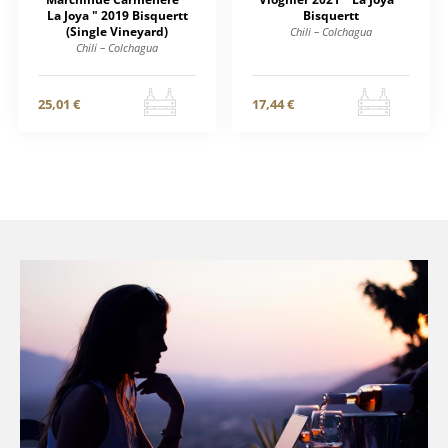
La Joya " 2019 Bisquertt
Bisquertt
(Single Vineyard)
Chili – Colchagua
Chili – Colchagua
25,01 €
17,44 €