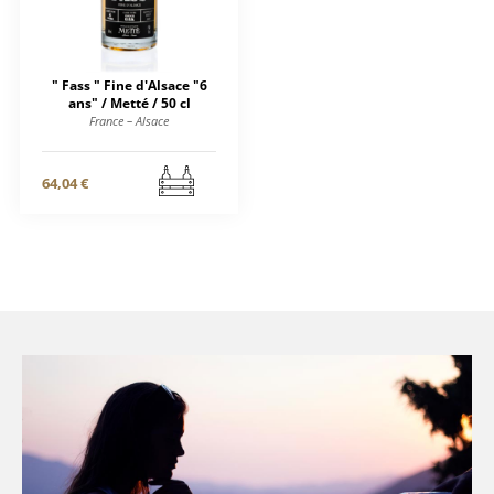
" Fass " Fine d'Alsace "6
ans" / Metté / 50 cl
France – Alsace
64,04 €