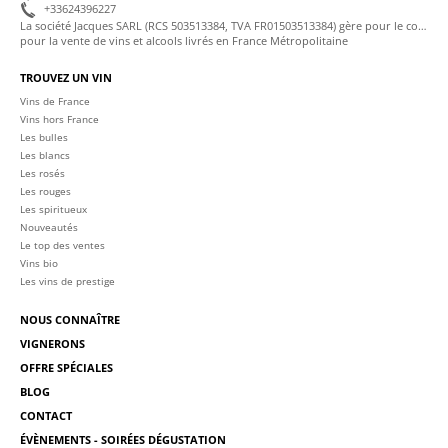
+33624396227
La société Jacques SARL (RCS 503513384, TVA FR01503513384) gère pour le compte de La Cave des Sommeliers les transactions bancaires et la facturation
pour la vente de vins et alcools livrés en France Métropolitaine
TROUVEZ UN VIN
Vins de France
Vins hors France
Les bulles
Les blancs
Les rosés
Les rouges
Les spiritueux
Nouveautés
Le top des ventes
Vins bio
Les vins de prestige
NOUS CONNAÎTRE
VIGNERONS
OFFRE SPÉCIALES
BLOG
CONTACT
ÉVÈNEMENTS - SOIRÉES DÉGUSTATION