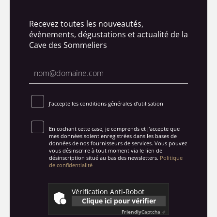
Recevez toutes les nouveautés,
évènements, dégustations et actualité de la
Cave des Sommeliers
J’accepte les conditions générales d’utilisation
En cochant cette case, je comprends et j'accepte que
mes données soient enregistrées dans les bases de
données de nos fournisseurs de services. Vous pouvez
vous désinscrire à tout moment via le lien de
désinscription situé au bas des newsletters.
Politique
de confidentialité
Vérification Anti-Robot
Clique ici pour vérifier
Friendly
Captcha ⇗