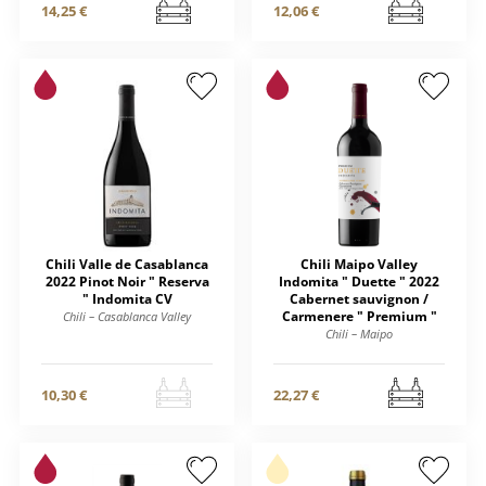
14,25 €
12,06 €
Chili Valle de Casablanca
Chili Maipo Valley
2022 Pinot Noir " Reserva
Indomita " Duette " 2022
" Indomita CV
Cabernet sauvignon /
Carmenere " Premium "
Chili – Casablanca Valley
Chili – Maipo
10,30 €
22,27 €