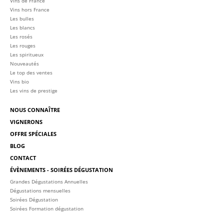
Vins de France
Vins hors France
Les bulles
Les blancs
Les rosés
Les rouges
Les spiritueux
Nouveautés
Le top des ventes
Vins bio
Les vins de prestige
NOUS CONNAÎTRE
VIGNERONS
OFFRE SPÉCIALES
BLOG
CONTACT
ÉVÈNEMENTS - SOIRÉES DÉGUSTATION
Grandes Dégustations Annuelles
Dégustations mensuelles
Soirées Dégustation
Soirées Formation dégustation