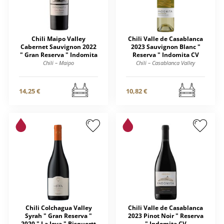
Chili Maipo Valley
Chili Valle de Casablanca
Cabernet Sauvignon 2022
2023 Sauvignon Blanc "
" Gran Reserva " Indomita
Reserva " Indomita CV
Chili – Maipo
Chili – Casablanca Valley
14,25 €
10,82 €
Chili Colchagua Valley
Chili Valle de Casablanca
Syrah " Gran Reserva "
2023 Pinot Noir " Reserva
2020 " La Joya " Bisquertt
" Indomita CV