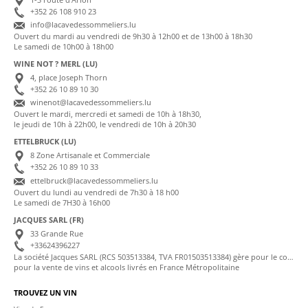
+352 26 108 910 23
info@lacavedessommeliers.lu
Ouvert du mardi au vendredi de 9h30 à 12h00 et de 13h00 à 18h30
Le samedi de 10h00 à 18h00
WINE NOT ? MERL (LU)
4, place Joseph Thorn
+352 26 10 89 10 30
winenot@lacavedessommeliers.lu
Ouvert le mardi, mercredi et samedi de 10h à 18h30,
le jeudi de 10h à 22h00, le vendredi de 10h à 20h30
ETTELBRUCK (LU)
8 Zone Artisanale et Commerciale
+352 26 10 89 10 33
ettelbruck@lacavedessommeliers.lu
Ouvert du lundi au vendredi de 7h30 à 18 h00
Le samedi de 7H30 à 16h00
JACQUES SARL (FR)
33 Grande Rue
+33624396227
La société Jacques SARL (RCS 503513384, TVA FR01503513384) gère pour le compte de La Cave des Sommeliers les transactions bancaires et la facturation
pour la vente de vins et alcools livrés en France Métropolitaine
TROUVEZ UN VIN