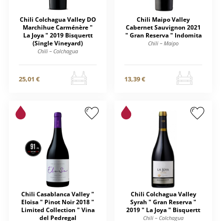
Chili Colchagua Valley DO
Chili Maipo Valley
Marchihue Carménère "
Cabernet Sauvignon 2021
La Joya " 2019 Bisquertt
" Gran Reserva " Indomita
(Single Vineyard)
Chili – Maipo
Chili – Colchagua
25,01 €
13,39 €
Chili Casablanca Valley "
Chili Colchagua Valley
Eloisa " Pinot Noir 2018 "
Syrah " Gran Reserva "
Limited Collection " Vina
2019 " La Joya " Bisquertt
del Pedregal
Chili – Colchagua