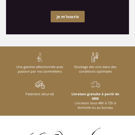
Je m'inscris
Une gamme sélectionnée avec
Stockage des vins dans des
passion par nos sommeliers
conditions optimales
Paiement sécurisé
Livraison gratuite à partir de
300€
Livraison sous 48h à 72h à
domicile ou au bureau