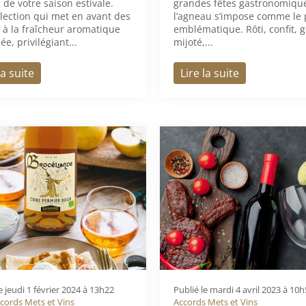
 de votre saison estivale.
grandes fêtes gastronomiqu
lection qui met en avant des
l’agneau s’impose comme le 
 à la fraîcheur aromatique
emblématique. Rôti, confit, g
ée, privilégiant...
mijoté,...
la suite
Lire la suite
le
jeudi 1 février 2024 à 13h22
Publié le
mardi 4 avril 2023 à 10
cords Mets et Vins
Accords Mets et Vins