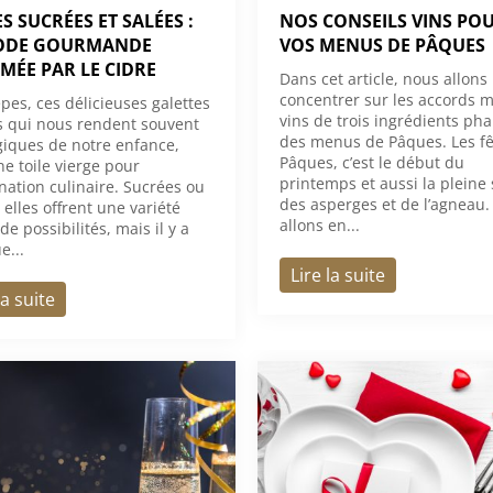
S SUCRÉES ET SALÉES :
NOS CONSEILS VINS PO
ODE GOURMANDE
VOS MENUS DE PÂQUES
MÉE PAR LE CIDRE
Dans cet article, nous allons
concentrer sur les accords m
êpes, ces délicieuses galettes
vins de trois ingrédients pha
s qui nous rendent souvent
des menus de Pâques. Les fê
giques de notre enfance,
Pâques, c’est le début du
ne toile vierge pour
printemps et aussi la pleine
ination culinaire. Sucrées ou
des asperges et de l’agneau
 elles offrent une variété
allons en...
 de possibilités, mais il y a
e...
Lire la suite
la suite