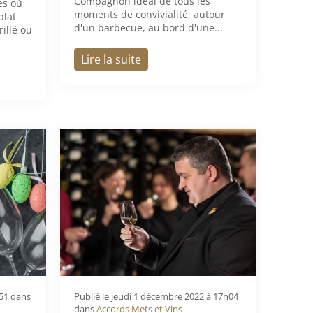
Compagnon idéal de tous les
es où
moments de convivialité, autour
plat
d'un barbecue, au bord d'une...
rillé ou
Lire la suite
h51
dans
Publié le
jeudi 1 décembre 2022 à 17h04
dans
Accords Mets et Vins