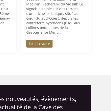
int
Madiran, Pacherenc du Vic Bilh Le
c'est
vignoble s’étale sur des terroirs
(3ème
d’une richesse unique, situé au
 Gamay
cœur du Sud-Ouest, depuis les
ons
contreforts pyrénéens jusqu’aux
collines ondulantes de la
Gascogne. Le Menu...
Lire la suite
les nouveautés, évènements,
actualité de la Cave des