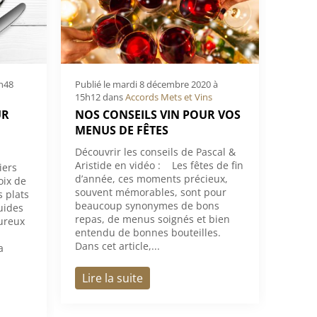
5h48
Publié le
mardi 8 décembre 2020 à
15h12
dans
Accords Mets et Vins
UR
NOS CONSEILS VIN POUR VOS
MENUS DE FÊTES
Découvrir les conseils de Pascal &
Aristide en vidéo : Les fêtes de fin
iers
d’année, ces moments précieux,
oix de
souvent mémorables, sont pour
 plats
beaucoup synonymes de bons
uides
repas, de menus soignés et bien
oureux
entendu de bonnes bouteilles.
Dans cet article,...
a
Lire la suite