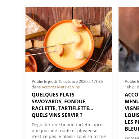
Publié le
jeudi 15 octobre 2020 à 17h36
Publié 
dans
Accords Mets et Vins
10h21
d
QUELQUES PLATS
ACCOR
SAVOYARDS, FONDUE,
MENU
RACLETTE, TARTIFLETTE…
VIGN
QUELS VINS SERVIR ?
LOUI
LES P
Déguster une bonne raclette après
BLEU
une journée froide et pluvieuse,
n’est-ce pas le plaisir sous sa forme
Domain