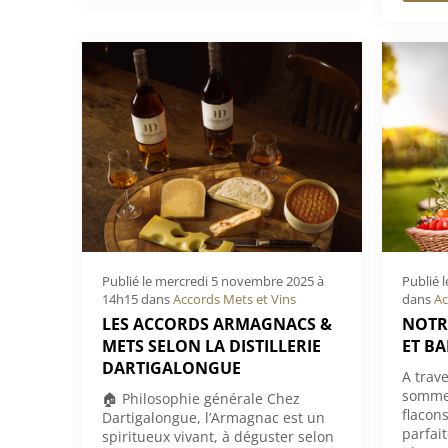
Publié le
mercredi 5 novembre 2025 à
Publié 
14h15
dans
Accords Mets et Vins
dans
Ac
LES ACCORDS ARMAGNACS &
NOTRE
METS SELON LA DISTILLERIE
ET B
DARTIGALONGUE
A trave
sommel
🏠 Philosophie générale Chez
flacon
Dartigalongue, l’Armagnac est un
parfai
spiritueux vivant, à déguster selon