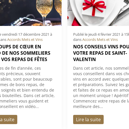
le
vendredi 17 décembre 2021 à
Publié le
jeudi 4 février 2021 à 1
ans
Accords Mets et Vins
dans
Accords Mets et Vins
COUPS DE CŒUR EN
NOS CONSEILS VINS PO
O DE NOS SOMMELIERS
VOTRE REPAS DE SAINT-
VOS REPAS DE FÊTES
VALENTIN
es de fin d’année, ces
Dans cet article, nos sommel
s précieux, souvent
vous conseillent dans vos ch
bles, sont pour beaucoup
vins en accord avec quelques
mes de bons repas, de
et préparations. Suivez les g
soignés et bien entendu de
et faites de ce repas en am
bouteilles. Dans cet article,
un moment unique ! Apéritif
mmeliers vous guident et
Commencez votre repas de l
nseillent en vidéo...
meilleure des...
la suite
Lire la suite