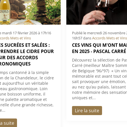
le
mardi 17 février 2026 à 17h16
Publié le
mercredi 26 novembre 
cords Mets et Vins
16h57
dans
Accords Mets et Vins
S SUCRÉES ET SALÉES :
CES VINS QUI M'ONT M
RENDRE LE CIDRE POUR
EN 2025 - PASCAL CARRÉ
SIR DES ACCORDS
Découvrez la sélection de Pa
RONOMIQUES
Carré (meilleur Maître Somm
de Belgique '96/'97) « Un vin
mps cantonné à la simple
mémorable est avant tout cel
on de la Chandeleur, le cidre
sait provoquer une émotion,
t aujourd’hui un véritable
au nez qu’au palais, laissant
eau gastronomique. Loin
notre mémoire des sensatio
 une boisson uniforme, il
uniques et...
une palette aromatique et
urelle d’une grande richesse,
...
Lire la suite
la suite