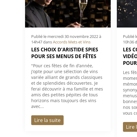
Publié le
mercredi 30 novembre 2022 à
Publié 
14h47
dans
Accords Mets et Vins
10h36
d
LES CHOIX D'ARISTIDE SPIES
LES 
POUR SES MENUS DE FÊTES
VIDÉ
POUR 
"Pour ces fêtes de fin d’année,
j’opte pour une sélection de vins
Les fêt
variée alliant de grands classiques
moment
et de splendides découvertes. Je
mémora
ferai découvrir à ma famille et mes
synony
amis des petites pépites de tous
menus 
horizons mais toujours des vins
bonnes 
avec...
nos so
vous co
Lire la suite
Lire 