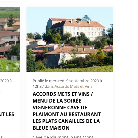
2020 à
Publié le
mercredi 9 septembre 2020 à
12h37
dans
Accords Mets et Vins
/
ACCORDS METS ET VINS /
MENU DE LA SOIRÉE
VIGNERONNE CAVE DE
T LES
PLAIMONT AU RESTAURANT
LES PLATS CANAILLES DE LA
BLEUE MAISON
s,
Cave de Plaimont, Saint Mont,