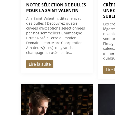
NOTRE SÉLECTION DE BULLES
CRÊPE
POUR LA SAINT VALENTIN
UNE 
SUBLI
A la Saint-Valentin, dites-le avec
des bulles ! Découvrez quatre
Les cr
cuvées d’exceptions sélectionnées
légère
par nos sommeliers Champagne
nostal
Brut " Rosé " Terre d'Emotion
sont u
Domaine Jean-Marc Charpentier
l'imag
Amateurs(rices) de grands
salées,
champagnes rosés, cette...
infinie
quelqu
Lire la suite
Lire 