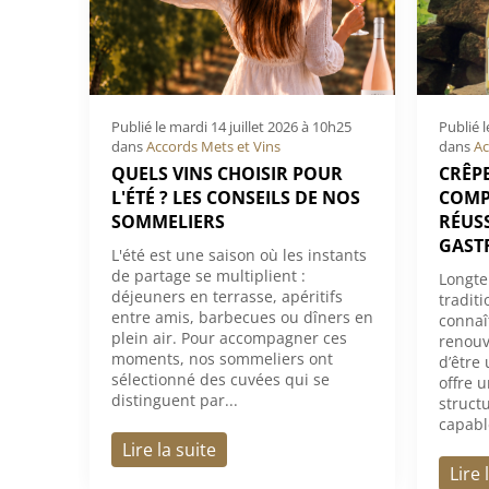
Publié le
mardi 14 juillet 2026 à 10h25
Publié 
dans
Accords Mets et Vins
dans
Ac
QUELS VINS CHOISIR POUR
CRÊPE
L'ÉTÉ ? LES CONSEILS DE NOS
COMP
SOMMELIERS
RÉUS
GAST
L'été est une saison où les instants
de partage se multiplient :
Longte
déjeuners en terrasse, apéritifs
traditi
entre amis, barbecues ou dîners en
connaî
plein air. Pour accompagner ces
renouv
moments, nos sommeliers ont
d’être
sélectionné des cuvées qui se
offre 
distinguent par...
struct
capable
Lire la suite
Lire 