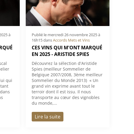
2025 à
Publié le
mercredi 26 novembre 2025 à
16h15
dans
Accords Mets et Vins
ARQUÉ
CES VINS QUI M'ONT MARQUÉ
EN 2025 - ARISTIDE SPIES
scal
Découvrez la sélection d'Aristide
elier
Spies (meilleur Sommelier de
Belgique 2007/2008, 3ème meilleur
ui qui
Sommelier du Monde 2013) « Un
 tant
grand vin exprime avant tout le
 dans
terroir dont il est issu. Il nous
ns
transporte au cœur des vignobles
du monde,...
Lire la suite