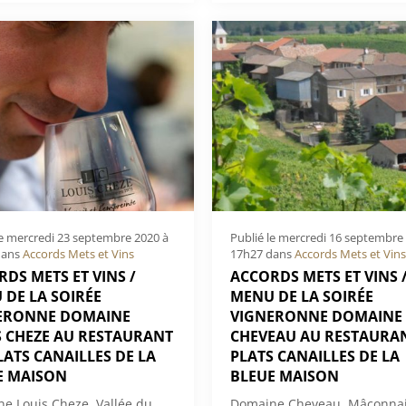
le
mercredi 23 septembre 2020 à
Publié le
mercredi 16 septembre 
ans
Accords Mets et Vins
17h27
dans
Accords Mets et Vins
DS METS ET VINS /
ACCORDS METS ET VINS 
 DE LA SOIRÉE
MENU DE LA SOIRÉE
ERONNE DOMAINE
VIGNERONNE DOMAINE
S CHEZE AU RESTAURANT
CHEVEAU AU RESTAURAN
LATS CANAILLES DE LA
PLATS CANAILLES DE LA
E MAISON
BLEUE MAISON
e Louis Cheze, Vallée du
Domaine Cheveau, Mâconnai