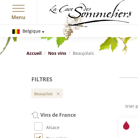
Menu
Belgique
Accueil
Nos vins
Beaujolais
FILTRES
Beaujolais
trier p
Vins de France
Alsace