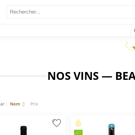
NOS VINS — BE
ar :
Nom
Prix