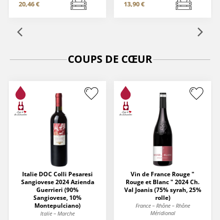
20,46 €
13,90 €
COUPS DE CŒUR
Italie DOC Colli Pesaresi
Vin de France Rouge "
Sangiovese 2024 Azienda
Rouge et Blanc " 2024 Ch.
Guerrieri (90%
Val Joanis (75% syrah, 25%
Sangiovese, 10%
rolle)
Montepulciano)
France – Rhône – Rhône
Méridional
Italie – Marche