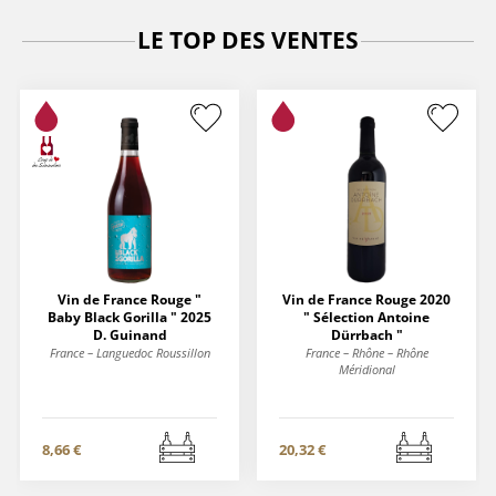
LE TOP DES VENTES
Vin de France Rouge "
Vin de France Rouge 2020
Baby Black Gorilla " 2025
" Sélection Antoine
D. Guinand
Dürrbach "
France – Languedoc Roussillon
France – Rhône – Rhône
Méridional
8,66 €
20,32 €