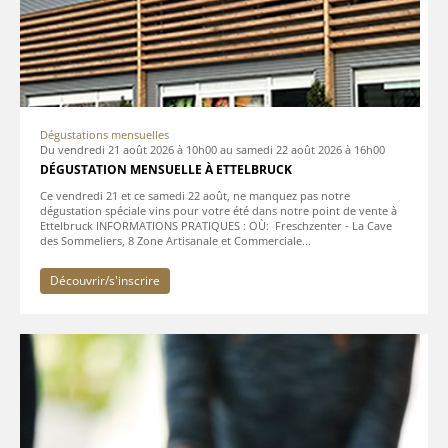
Dégustations mensuelles
Du
vendredi 21 août 2026 à 10h00
au
samedi 22 août 2026 à 16h00
DÉGUSTATION MENSUELLE À ETTELBRUCK
Ce vendredi 21 et ce samedi 22 août, ne manquez pas notre
dégustation spéciale vins pour votre été dans notre point de vente à
Ettelbruck INFORMATIONS PRATIQUES : OÙ: Freschzenter - La Cave
des Sommeliers, 8 Zone Artisanale et Commerciale...
Découvrir/s'inscrire