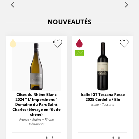
NOUVEAUTÉS
Côtes du Rhône Blanc
Italie IGT Toscana Rosso
2024 " L' Impertinent "
2025 Cordella / Bio
Domaine du Parc Saint
Italie – Toscana
Charles (élevage en fût de
chêne)
France – Rhône – Rhône
Méridional