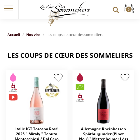
Accueil
Nos vins
Les coups de cœur des sommeliers
LES COUPS DE CŒUR DES SOMMELIERS
Italie IGT Toscana Rosé
Allemagne Rheinhessen
2025 " Miraly " Tenuta
Spätburgunder (Pinot
Montecchiesi / Dal Cero
Noir) " Mettenheimer Löss