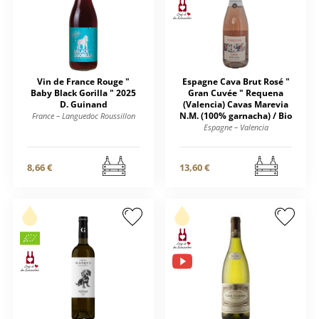
Vin de France Rouge "
Espagne Cava Brut Rosé "
Baby Black Gorilla " 2025
Gran Cuvée " Requena
D. Guinand
(Valencia) Cavas Marevia
N.M. (100% garnacha) / Bio
France – Languedoc Roussillon
Espagne – Valencia
8,66 €
13,60 €