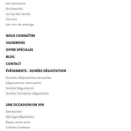
Les spiritueux
Nouveautés
Le top des ventes
Vins bio
Les vins de prestige
NOUS CONNAÎTRE
VIGNERONS
OFFRE SPÉCIALES
BLOG
CONTACT
ÉVÈNEMENTS - SOIRÉES DÉGUSTATION
Grandes Dégustations Annuelles
Dégustations mensuelles
Soirées Dégustation
Soirées Formation dégustation
UNE OCCASION/UN VIN
Entreprises
Mariages/Baptèmes
Repas entre amis
Coffrets Cadeaux