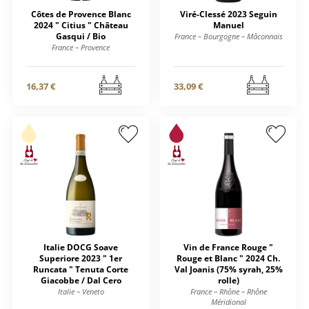
Côtes de Provence Blanc
Viré-Clessé 2023 Seguin
2024 " Citius " Château
Manuel
Gasqui / Bio
France – Bourgogne – Mâconnais
France – Provence
16,37 €
33,09 €
Italie DOCG Soave
Vin de France Rouge "
Superiore 2023 " 1er
Rouge et Blanc " 2024 Ch.
Runcata " Tenuta Corte
Val Joanis (75% syrah, 25%
Giacobbe / Dal Cero
rolle)
Italie – Veneto
France – Rhône – Rhône
Méridional