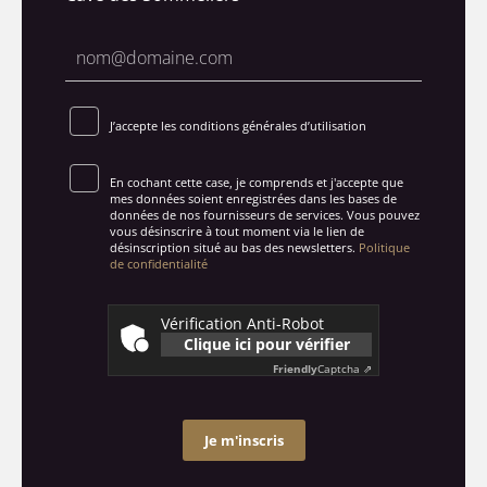
J’accepte les conditions générales d’utilisation
En cochant cette case, je comprends et j'accepte que
mes données soient enregistrées dans les bases de
données de nos fournisseurs de services. Vous pouvez
vous désinscrire à tout moment via le lien de
désinscription situé au bas des newsletters.
Politique
de confidentialité
Vérification Anti-Robot
Clique ici pour vérifier
Friendly
Captcha ⇗
Je m'inscris