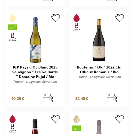
IGP Pays d'Oc Blanc 2025
Boutenac " OR " 2022 Ch.
Sauvignon " Les Gaillards
Ollieux Romanis / Bio
" Domaine Pujol / Bio
France – Languedoc Roussillon
France – Languedoc Roussillon
10,29 €
32,40 €