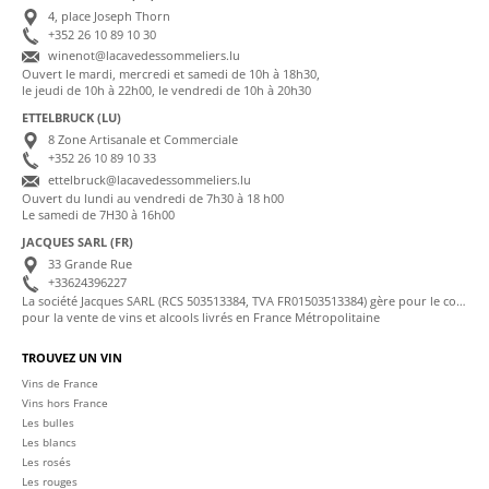
4, place Joseph Thorn
+352 26 10 89 10 30
winenot@lacavedessommeliers.lu
Ouvert le mardi, mercredi et samedi de 10h à 18h30,
le jeudi de 10h à 22h00, le vendredi de 10h à 20h30
ETTELBRUCK (LU)
8 Zone Artisanale et Commerciale
+352 26 10 89 10 33
ettelbruck@lacavedessommeliers.lu
Ouvert du lundi au vendredi de 7h30 à 18 h00
Le samedi de 7H30 à 16h00
JACQUES SARL (FR)
33 Grande Rue
+33624396227
La société Jacques SARL (RCS 503513384, TVA FR01503513384) gère pour le compte de La Cave des Sommeliers les transactions bancaires et la facturation
pour la vente de vins et alcools livrés en France Métropolitaine
TROUVEZ UN VIN
Vins de France
Vins hors France
Les bulles
Les blancs
Les rosés
Les rouges