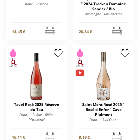
" 2024 Trocken Domaine
Italie – Toscana
Sander / Bio
Allemagne – Rheinhessen
14,45 €
20,84 €
Tavel Rosé 2025 Réserve
Saint Mont Rosé 2025 "
du Tau
Rosé d Enfer " Cave
Plaimont
France – Rhône – Rhône
Méridional
France – Sud Ouest
16,11 €
9,19 €