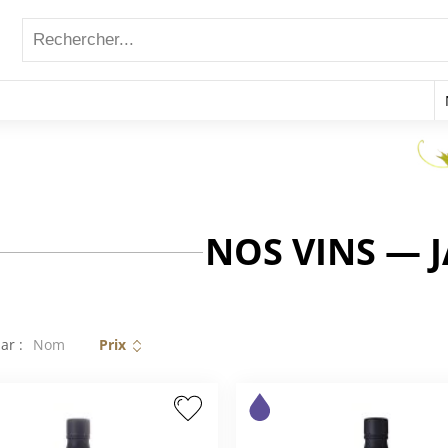
NOS VINS — 
ar :
Nom
Prix