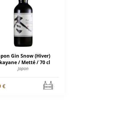
apon Gin Snow (Hiver)
kayane / Metté / 70 cl
Japon
9 €