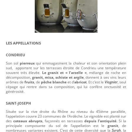
LES APPELLATIONS
CONDRIEU
Son sol
pierreux
qui emmagasinent la chaleur et son orientation plein
sud, apportent sur les terrasses étroite de Condrieu une température
souvent très élevée.
Le granit et « l’arzelle »
, mélange de roche en
décomposition,
granit, mica, schiste et argile
, donnent à ses vins leurs
arômes de
fruits
, de
pêche blanche
et d’
abricot
. Et c’est le
Viognier
, seul
cépage qui rentre dans sa composition, qui lui confère onctuosité et
générosité.
SAINT-JOSEPH
Située sur la rive droite du Rhône au niveau du 45ième parallèle,
l’appelation couvre 23 communes de l’Ardèche. Le vignoble est planté sur
des
coteaux abrupts
, façonnés en terrasses
depuis l’antiquité
. Si la
principale composante du sol de l’appellation est le
granit
, de
nombreuses variantes existent. C’est de cette diversité que la
Syrah
, la