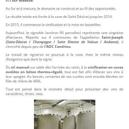
et
l’IGP Ardèche
.
Au fur et à mesure, le domaine se construit et au fil des opportunités.
La récolte totale est livrée à la cave de Saint Désirat jusqu’en 2014.
En 2015, il commence la vinification et la mise en bouteilles.
Aujourd’hui, le vignoble (environ 90 parcelles) représente une vingtaine
d’hectares. Répartis sur 4 communes de l’appellation
Saint-Joseph
(
Saint-Désirat
/
Champagne
/
Saint Etienne de Valoux
/
Andance
)
, il
s’enrichit depuis peu de
l'AOC Condrieu
.
Le travail de vigneron se poursuit à la cave. Avec le même niveau
d’exigence que dans la vigne.
Du
tri manuel
sur table dès l’arrivée du raisin, à la
vinification en cuves
ovoîdes en béton thermo-régulé
, tout est fait afin d’élever ses vins à
leur apogée. Au besoin, certaines de ses cuvées sont ensuite élevées en
fûts de chêne de 400L.
Tout est pensé dans le moindre détail pour présenter des vins de
caractères, droits, nets.