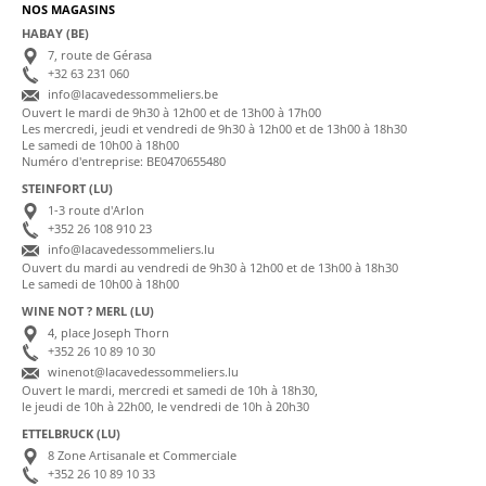
NOS MAGASINS
HABAY (BE)
7, route de Gérasa
+32 63 231 060
info@lacavedessommeliers.be
Ouvert le mardi de 9h30 à 12h00 et de 13h00 à 17h00
Les mercredi, jeudi et vendredi de 9h30 à 12h00 et de 13h00 à 18h30
Le samedi de 10h00 à 18h00
Numéro d'entreprise: BE0470655480
STEINFORT (LU)
1-3 route d'Arlon
+352 26 108 910 23
info@lacavedessommeliers.lu
Ouvert du mardi au vendredi de 9h30 à 12h00 et de 13h00 à 18h30
Le samedi de 10h00 à 18h00
WINE NOT ? MERL (LU)
4, place Joseph Thorn
+352 26 10 89 10 30
winenot@lacavedessommeliers.lu
Ouvert le mardi, mercredi et samedi de 10h à 18h30,
le jeudi de 10h à 22h00, le vendredi de 10h à 20h30
ETTELBRUCK (LU)
8 Zone Artisanale et Commerciale
+352 26 10 89 10 33