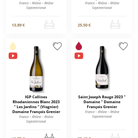
France – Rhône – Rhône
France – Rhône – Rhône
Septentrional
Septentrional
13,89 €
25,50 €
IGP Collines
Saint Joseph Rouge 2023 "
Rhodaniennes Blanc 2023
Domaine " Domaine
" Les Jardins " (Viognier)
François Grenier
Domaine François Grenier
France – Rhône – Rhône
Septentrional
France – Rhône – Rhône
Septentrional