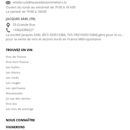
ettelbruck@lacavedessommeliers.lu
Ouvert du lundi au vendredi de 7h30 à 18 h00
Le samedi de 7H30 à 16h00
JACQUES SARL (FR)
33 Grande Rue
+33624396227
La société Jacques SARL (RCS 503513384, TVA FR01503513384) gère pour le compte de La Cave des Sommeliers les transactions bancaires et la facturation
pour la vente de vins et alcools livrés en France Métropolitaine
TROUVEZ UN VIN
Vins de France
Vins hors France
Les bulles
Les blancs
Les rosés
Les rouges
Les spiritueux
Nouveautés
Le top des ventes
Vins bio
Les vins de prestige
NOUS CONNAÎTRE
VIGNERONS