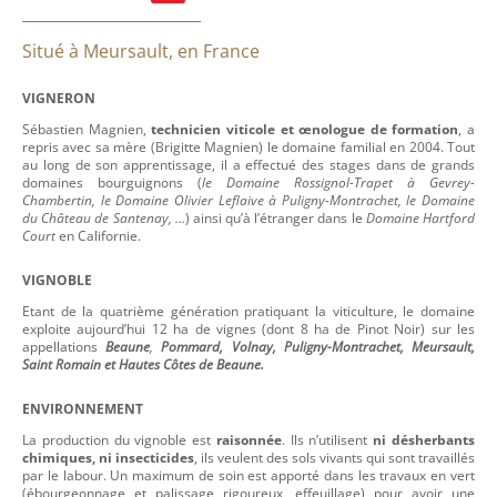
Situé à Meursault, en France
VIGNERON
Sébastien Magnien,
technicien viticole et œnologue de formation
, a
repris avec sa mère (Brigitte Magnien) le domaine familial en 2004. Tout
au long de son apprentissage, il a effectué des stages dans de grands
domaines bourguignons (
le Domaine Rossignol-Trapet à Gevrey-
Chambertin, le Domaine Olivier Leflaive à Puligny-Montrachet, le Domaine
du Château de Santenay, …
) ainsi qu’à l’étranger dans le
Domaine Hartford
Court
en Californie.
VIGNOBLE
Etant de la quatrième génération pratiquant la viticulture, le domaine
exploite aujourd’hui 12 ha de vignes (dont 8 ha de Pinot Noir) sur les
appellations
Beaune
,
Pommard, Volnay, Puligny-Montrachet, Meursault,
Saint Romain et Hautes Côtes de Beaune.
ENVIRONNEMENT
La production du vignoble est
raisonnée
. Ils n’utilisent
ni désherbants
chimiques, ni insecticides
, ils veulent des sols vivants qui sont travaillés
par le labour. Un maximum de soin est apporté dans les travaux en vert
(ébourgeonnage et palissage rigoureux, effeuillage) pour avoir une