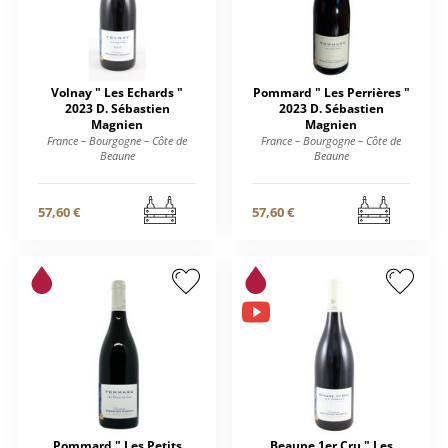
Volnay " Les Echards "
Pommard " Les Perrières "
2023 D. Sébastien
2023 D. Sébastien
Magnien
Magnien
France – Bourgogne – Côte de
France – Bourgogne – Côte de
Beaune
Beaune
57,60 €
57,60 €
Pommard " Les Petits
Beaune 1er Cru " Les