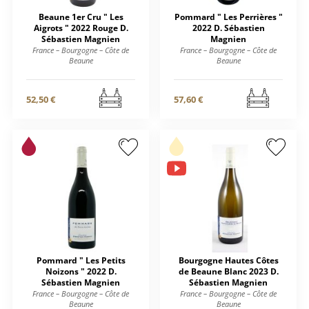
Beaune 1er Cru " Les
Pommard " Les Perrières "
Aigrots " 2022 Rouge D.
2022 D. Sébastien
Sébastien Magnien
Magnien
France – Bourgogne – Côte de
France – Bourgogne – Côte de
Beaune
Beaune
52,50 €
57,60 €
Pommard " Les Petits
Bourgogne Hautes Côtes
Noizons " 2022 D.
de Beaune Blanc 2023 D.
Sébastien Magnien
Sébastien Magnien
France – Bourgogne – Côte de
France – Bourgogne – Côte de
Beaune
Beaune