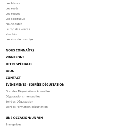
Les blancs
Les rosés
Les rouges
Les spiritueux
Nouveautés
Le top des ventes
Vins bio
Les vins de prestige
NOUS CONNAÎTRE
VIGNERONS
OFFRE SPÉCIALES
BLOG
CONTACT
ÉVÈNEMENTS - SOIRÉES DÉGUSTATION
Grandes Dégustations Annuelles
Dégustations mensuelles
Soirées Dégustation
Soirées Formation dégustation
UNE OCCASION/UN VIN
Entreprises