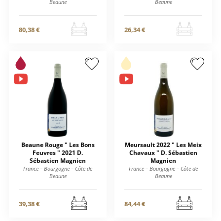
Beaune
Beaune
80,38 €
26,34 €
Beaune Rouge " Les Bons
Meursault 2022 " Les Meix
Feuvres " 2021 D.
Chavaux " D. Sébastien
Sébastien Magnien
Magnien
France – Bourgogne – Côte de
France – Bourgogne – Côte de
Beaune
Beaune
39,38 €
84,44 €