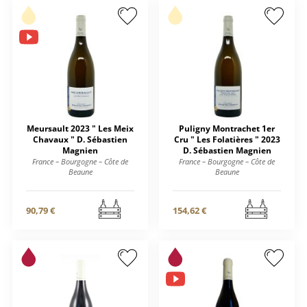
Meursault 2023 " Les Meix
Puligny Montrachet 1er
Chavaux " D. Sébastien
Cru " Les Folatières " 2023
Magnien
D. Sébastien Magnien
France – Bourgogne – Côte de
France – Bourgogne – Côte de
Beaune
Beaune
90,79 €
154,62 €