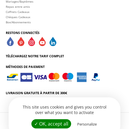
Mariages/Baptèmes
Repas entre amis
Coffrets Cadeaux
Chèques Cadeaux
Box/Abonnements
RESTONS CONNECTÉS
TÉLÉCHARGEZ NOTRE TARIF COMPLET
MÉTHODES DE PAIEMENT
LIVRAISON GRATUITE À PARTIR DE 300€
This site uses cookies and gives you control
over what you want to activate
L'ABUS D'ALCOOL EST DANGEREUX POUR LA SANTÉ. CONSOMMEZ AVEC
✓ OK, accept all
Personalize
MODÉRATION.