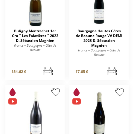
Puligny Montrachet 1er
Bourgogne Hautes Côtes
Cru " Les Folatières " 2022
de Beaune Rouge VV DEMI
D. Sébastien Magnien
2023 D. Sébastien
Magnien
France – Bourgogne – Côte de
Beaune
France – Bourgogne – Côte de
Beaune
154,62 €
17,65 €