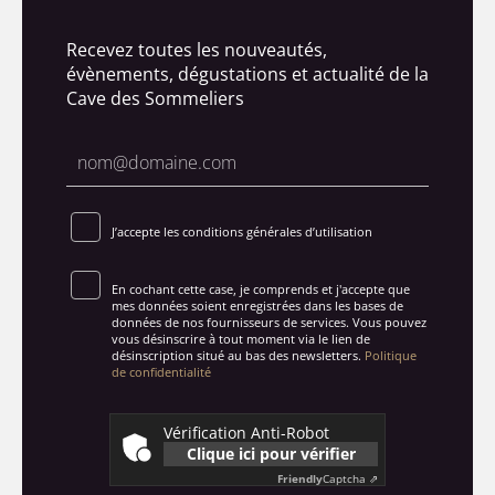
Recevez toutes les nouveautés,
évènements, dégustations et actualité de la
Cave des Sommeliers
J’accepte les conditions générales d’utilisation
En cochant cette case, je comprends et j'accepte que
mes données soient enregistrées dans les bases de
données de nos fournisseurs de services. Vous pouvez
vous désinscrire à tout moment via le lien de
désinscription situé au bas des newsletters.
Politique
de confidentialité
Vérification Anti-Robot
Clique ici pour vérifier
Friendly
Captcha ⇗