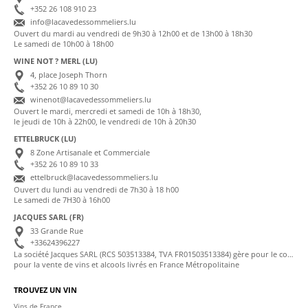
+352 26 108 910 23
info@lacavedessommeliers.lu
Ouvert du mardi au vendredi de 9h30 à 12h00 et de 13h00 à 18h30
Le samedi de 10h00 à 18h00
WINE NOT ? MERL (LU)
4, place Joseph Thorn
+352 26 10 89 10 30
winenot@lacavedessommeliers.lu
Ouvert le mardi, mercredi et samedi de 10h à 18h30,
le jeudi de 10h à 22h00, le vendredi de 10h à 20h30
ETTELBRUCK (LU)
8 Zone Artisanale et Commerciale
+352 26 10 89 10 33
ettelbruck@lacavedessommeliers.lu
Ouvert du lundi au vendredi de 7h30 à 18 h00
Le samedi de 7H30 à 16h00
JACQUES SARL (FR)
33 Grande Rue
+33624396227
La société Jacques SARL (RCS 503513384, TVA FR01503513384) gère pour le compte de La Cave des Sommeliers les transactions bancaires et la facturation
pour la vente de vins et alcools livrés en France Métropolitaine
TROUVEZ UN VIN
Vins de France