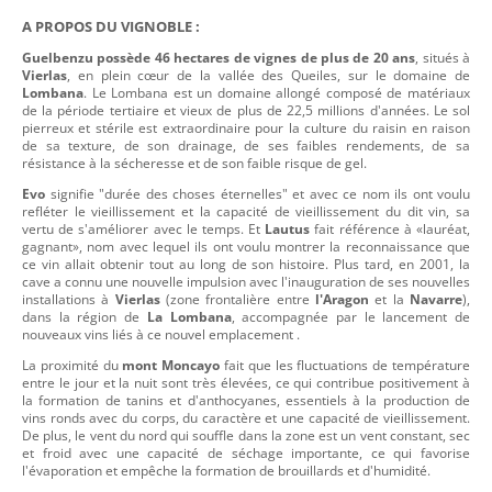
A PROPOS DU VIGNOBLE :
Guelbenzu possède 46 hectares de vignes de plus de 20 ans
, situés à
Vierlas
, en plein cœur de la vallée des Queiles, sur le domaine de
Lombana
. Le Lombana est un domaine allongé composé de matériaux
de la période tertiaire et vieux de plus de 22,5 millions d'années. Le sol
pierreux et stérile est extraordinaire pour la culture du raisin en raison
de sa texture, de son drainage, de ses faibles rendements, de sa
résistance à la sécheresse et de son faible risque de gel.
Evo
signifie "durée des choses éternelles" et avec ce nom ils ont voulu
refléter le vieillissement et la capacité de vieillissement du dit vin, sa
vertu de s'améliorer avec le temps. Et
Lautus
fait référence à «lauréat,
gagnant», nom avec lequel ils ont voulu montrer la reconnaissance que
ce vin allait obtenir tout au long de son histoire. Plus tard, en 2001, la
cave a connu une nouvelle impulsion avec l'inauguration de ses nouvelles
installations à
Vierlas
(zone frontalière entre
l'Aragon
et la
Navarre
),
dans la région de
La Lombana
, accompagnée par le lancement de
nouveaux vins liés à ce nouvel emplacement .
La proximité du
mont Moncayo
fait que les fluctuations de température
entre le jour et la nuit sont très élevées, ce qui contribue positivement à
la formation de tanins et d'anthocyanes, essentiels à la production de
vins ronds avec du corps, du caractère et une capacité de vieillissement.
De plus, le vent du nord qui souffle dans la zone est un vent constant, sec
et froid avec une capacité de séchage importante, ce qui favorise
l'évaporation et empêche la formation de brouillards et d'humidité.