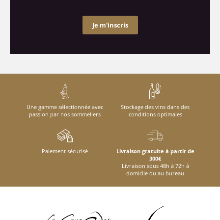
Je m'inscris
Une gamme sélectionnée avec
Stockage des vins dans des
passion par nos sommeliers
conditions optimales
Paiement sécurisé
Livraison gratuite à partir de
300€
Livraison sous 48h à 72h à
domicile ou au bureau