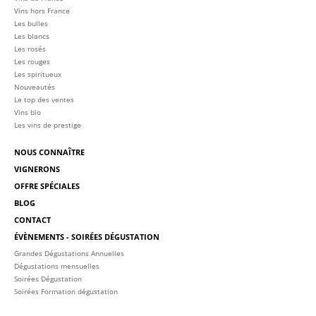
Vins hors France
Les bulles
Les blancs
Les rosés
Les rouges
Les spiritueux
Nouveautés
Le top des ventes
Vins bio
Les vins de prestige
NOUS CONNAÎTRE
VIGNERONS
OFFRE SPÉCIALES
BLOG
CONTACT
ÉVÈNEMENTS - SOIRÉES DÉGUSTATION
Grandes Dégustations Annuelles
Dégustations mensuelles
Soirées Dégustation
Soirées Formation dégustation