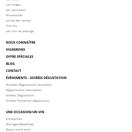
Les rouges
Les spiritueux
Nouveautés
Le top des ventes
Vins bio
Les vins de prestige
NOUS CONNAÎTRE
VIGNERONS
OFFRE SPÉCIALES
BLOG
CONTACT
ÉVÈNEMENTS - SOIRÉES DÉGUSTATION
Grandes Dégustations Annuelles
Dégustations mensuelles
Soirées Dégustation
Soirées Formation dégustation
UNE OCCASION/UN VIN
Entreprises
Mariages/Baptèmes
Repas entre amis