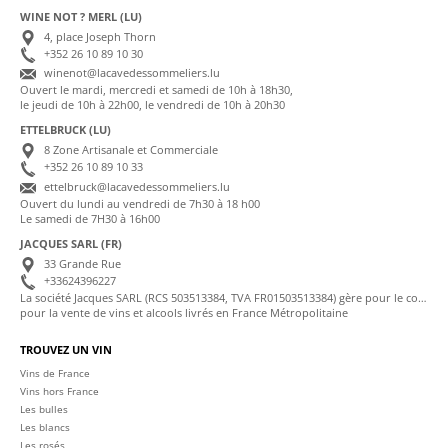
WINE NOT ? MERL (LU)
4, place Joseph Thorn
+352 26 10 89 10 30
winenot@lacavedessommeliers.lu
Ouvert le mardi, mercredi et samedi de 10h à 18h30,
le jeudi de 10h à 22h00, le vendredi de 10h à 20h30
ETTELBRUCK (LU)
8 Zone Artisanale et Commerciale
+352 26 10 89 10 33
ettelbruck@lacavedessommeliers.lu
Ouvert du lundi au vendredi de 7h30 à 18 h00
Le samedi de 7H30 à 16h00
JACQUES SARL (FR)
33 Grande Rue
+33624396227
La société Jacques SARL (RCS 503513384, TVA FR01503513384) gère pour le compte de La Cave des Sommeliers les transactions bancaires et la facturation
pour la vente de vins et alcools livrés en France Métropolitaine
TROUVEZ UN VIN
Vins de France
Vins hors France
Les bulles
Les blancs
Les rosés