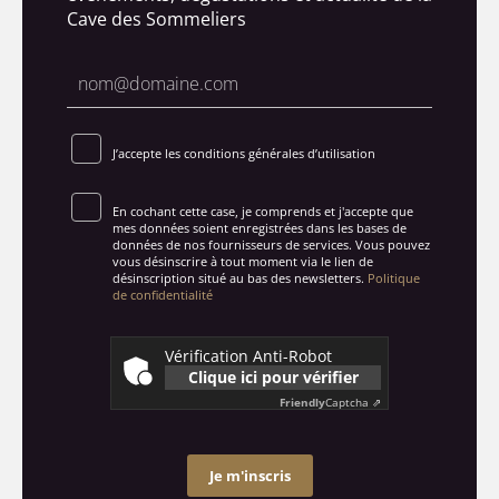
Cave des Sommeliers
J’accepte les conditions générales d’utilisation
En cochant cette case, je comprends et j'accepte que
mes données soient enregistrées dans les bases de
données de nos fournisseurs de services. Vous pouvez
vous désinscrire à tout moment via le lien de
désinscription situé au bas des newsletters.
Politique
de confidentialité
Vérification Anti-Robot
Clique ici pour vérifier
Friendly
Captcha ⇗
Je m'inscris