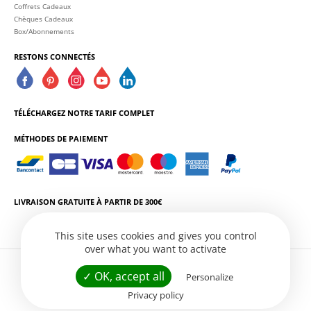
Coffrets Cadeaux
Chèques Cadeaux
Box/Abonnements
RESTONS CONNECTÉS
TÉLÉCHARGEZ NOTRE TARIF COMPLET
MÉTHODES DE PAIEMENT
LIVRAISON GRATUITE À PARTIR DE 300€
This site uses cookies and gives you control
over what you want to activate
L'ABUS D'ALCOOL EST DANGEREUX POUR LA SANTÉ. CONSOMMEZ AVEC
✓ OK, accept all
Personalize
MODÉRATION.
Privacy policy
Conditions Générales de Vente
Politique de Confidentialité
Gestion des services
Site web par
Créatix