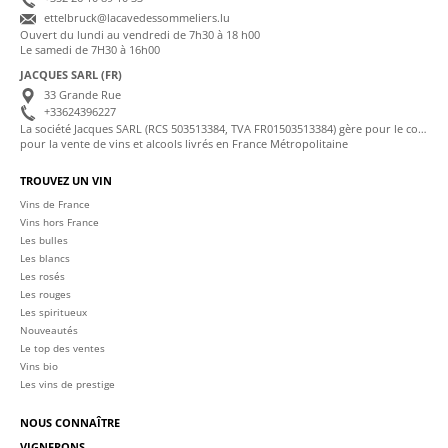
ettelbruck@lacavedessommeliers.lu
Ouvert du lundi au vendredi de 7h30 à 18 h00
Le samedi de 7H30 à 16h00
JACQUES SARL (FR)
33 Grande Rue
+33624396227
La société Jacques SARL (RCS 503513384, TVA FR01503513384) gère pour le compte de La Cave des Sommeliers les transactions bancaires et la facturation
pour la vente de vins et alcools livrés en France Métropolitaine
TROUVEZ UN VIN
Vins de France
Vins hors France
Les bulles
Les blancs
Les rosés
Les rouges
Les spiritueux
Nouveautés
Le top des ventes
Vins bio
Les vins de prestige
NOUS CONNAÎTRE
VIGNERONS