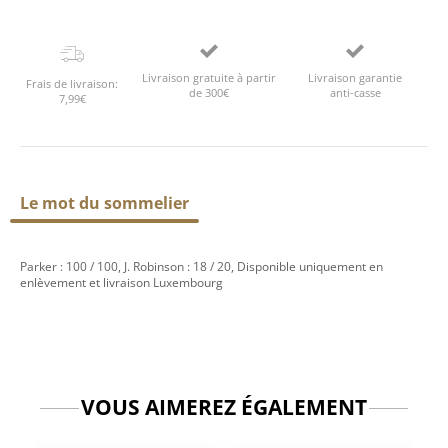
Livraison gratuite à partir
Livraison garantie
Frais de livraison:
de 300€
anti-casse
7,99€
Le mot du sommelier
Parker : 100 / 100, J. Robinson : 18 / 20, Disponible uniquement en
enlèvement et livraison Luxembourg
VOUS AIMEREZ ÉGALEMENT