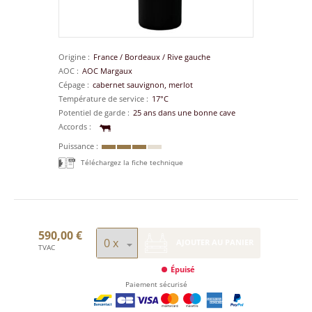
Origine
France
/
Bordeaux
/
Rive gauche
AOC
AOC Margaux
Cépage
cabernet sauvignon, merlot
Température de service
17°C
Potentiel de garde
25 ans dans une bonne cave
Accords
Puissance
Téléchargez la fiche technique
590,00 €
AJOUTER AU PANIER
TVAC
Épuisé
Paiement sécurisé