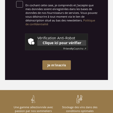
En cochant cette case, je comprends et j'accepte que
mes données soient enregistrées dans les bases de
données de nos fournisseurs de services. Vous pouvez
vous désinscrire à tout moment via le lien de
désinscription situé au bas des newsletters.
Politique
de confidentialité
Vérification Anti-Robot
Clique ici pour vérifier
Friendly
Captcha ⇗
Je m'inscris
Une gamme sélectionnée avec
Stockage des vins dans des
passion par nos sommeliers
conditions optimales