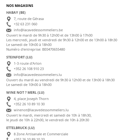
NOS MAGASINS
HABAY (BE)
7, route de Gérasa
+32 63 231 060
info@lacavedessommeliers.be
Ouvert le mardi de 9h30 à 12h00 et de 13h00 à 17h00
Les mercredi, jeudi et vendredi de 9h30 à 12h00 et de 13h00 à 18h30
Le samedi de 10h00 à 18h00
Numéro d'entreprise: BE0470655480
STEINFORT (LU)
1-3 route d'Arlon
+352 26 108 910 23
info@lacavedessommeliers.lu
Ouvert du mardi au vendredi de 9h30 à 12h00 et de 13h00 à 18h30
Le samedi de 10h00 à 18h00
WINE NOT ? MERL (LU)
4, place Joseph Thorn
+352 26 10 89 10 30
winenot@lacavedessommeliers.lu
Ouvert le mardi, mercredi et samedi de 10h à 18h30,
le jeudi de 10h à 22h00, le vendredi de 10h à 20h30
ETTELBRUCK (LU)
8 Zone Artisanale et Commerciale
+352 26 10 89 10 33