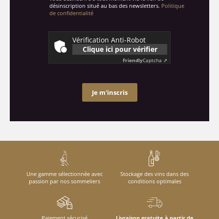
désinscription situé au bas des newsletters.
Politique
de confidentialité
Vérification Anti-Robot
Clique ici pour vérifier
Friendly
Captcha ⇗
Je m'inscris
Une gamme sélectionnée avec
Stockage des vins dans des
passion par nos sommeliers
conditions optimales
Paiement sécurisé
Livraison gratuite à partir de