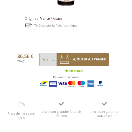
Origine
France
/
Alsace
Téléchargez la fiche technique
36,56 €
AJOUTER AU PANIER
TVAC
En stock
Paiement sécurisé
Livraison gratuite à partir
Livraison garantie
Frais de livraison:
de 300€
anti-casse
7,99€