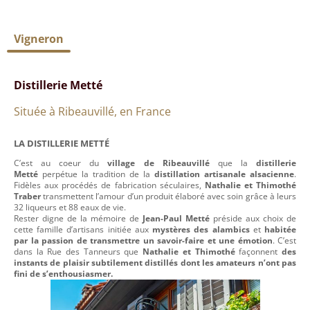
Vigneron
Distillerie Metté
Située à Ribeauvillé, en France
LA DISTILLERIE METTÉ
C’est au coeur du
village de Ribeauvillé
que la
distillerie
Metté
perpétue la tradition de la
distillation artisanale alsacienne
.
Fidèles aux procédés de fabrication séculaires,
Nathalie et Thimothé
Traber
transmettent l’amour d’un produit élaboré avec soin grâce à leurs
32 liqueurs et 88 eaux de vie.
Rester digne de la mémoire de
Jean-Paul Metté
préside aux choix de
cette famille d’artisans initiée aux
mystères des alambics
et
habitée
par la passion de transmettre un savoir-faire et une émotion
. C’est
dans la Rue des Tanneurs que
Nathalie et Thimothé
façonnent
des
instants de plaisir subtilement distillés dont les amateurs n’ont pas
fini de s’enthousiasmer.