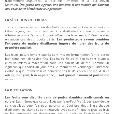
transmettent aujourd’hui à leur fils Timothée et à leur neveu
Matthieu.
Des gestes, une rigueur, une patience et une minutie qui donnent
aux eaux de vie Metté toute leur précision
.
LA SÉLECTION DES FRUITS
Tout commence par le choix des
fruits, fleurs et épices
. Contrairement aux
idées reçues, les fruits destinés à la distillation, comme
la quetsche
d’Alsace
,
la
prune d’ente
ou
la poire Williams
de la vallée du Rhône, ne sont
en aucun cas des produits gâtés.
Les producteurs savent combien
l’exigence du maître distillateur impose de livrer des fruits de
première qualité.
Les fruits naturellement sucrés sont mis en fermentation (entre six et
huit semaines) dans des fûts. Les baies, fleurs et épices sont quant à
elles soumises à macération dans une eau-de-vie de vin. Comme un
vigneron qui choisit au jour près le moment de vendanger, Thimotée
évalue à quel moment il va convertir ses fruits en eau-de-vie.
A leur
odeur, leur goût, leur apparence, il sait quand le moment parfait est
venu.
LA DISTILLATION
Les fruits sont distillés dans de petits alambics traditionnels en
cuivre.
Les mêmes que ceux utilisés par Jean-Paul Metté. Les eaux-de-vie
sont distillées deux fois pour garantir un équilibre idéal. Entre chaque
distillation, les alambics sont nettoyés avec soin afin que le gras du fruit
et les impuretés ne dénaturent pas le goût de l’eau-de-vie.
Ces