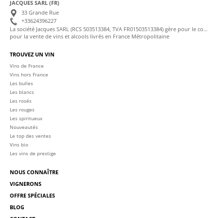
JACQUES SARL (FR)
33 Grande Rue
+33624396227
La société Jacques SARL (RCS 503513384, TVA FR01503513384) gère pour le compte de La Cave des Sommeliers les transactions bancaires et la facturation
pour la vente de vins et alcools livrés en France Métropolitaine
TROUVEZ UN VIN
Vins de France
Vins hors France
Les bulles
Les blancs
Les rosés
Les rouges
Les spiritueux
Nouveautés
Le top des ventes
Vins bio
Les vins de prestige
NOUS CONNAÎTRE
VIGNERONS
OFFRE SPÉCIALES
BLOG