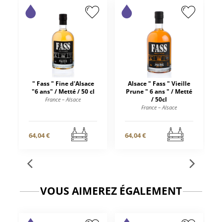
" Fass " Fine d'Alsace
Alsace " Fass " Vieille
"6 ans" / Metté / 50 cl
Prune " 6 ans " / Metté
/ 50cl
France – Alsace
France – Alsace
64,04 €
64,04 €
VOUS AIMEREZ ÉGALEMENT