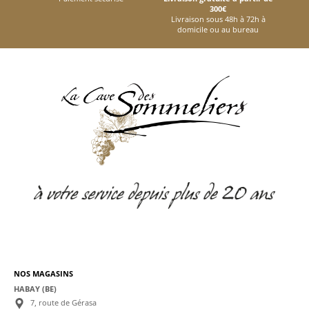
300€
Livraison sous 48h à 72h à
domicile ou au bureau
NOS MAGASINS
HABAY (BE)
7, route de Gérasa