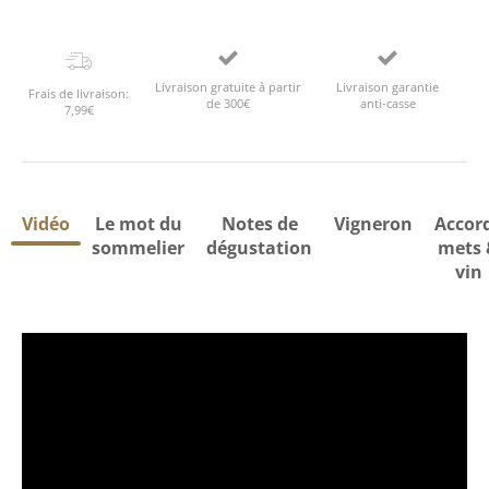
Livraison gratuite à partir
Livraison garantie
Frais de livraison:
de 300€
anti-casse
7,99€
Vidéo
Le mot du
Notes de
Vigneron
Accor
sommelier
dégustation
mets 
vin