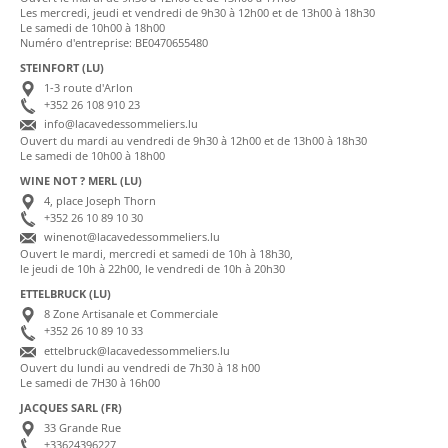
Les mercredi, jeudi et vendredi de 9h30 à 12h00 et de 13h00 à 18h30
Le samedi de 10h00 à 18h00
Numéro d'entreprise: BE0470655480
STEINFORT (LU)
1-3 route d'Arlon
+352 26 108 910 23
info@lacavedessommeliers.lu
Ouvert du mardi au vendredi de 9h30 à 12h00 et de 13h00 à 18h30
Le samedi de 10h00 à 18h00
WINE NOT ? MERL (LU)
4, place Joseph Thorn
+352 26 10 89 10 30
winenot@lacavedessommeliers.lu
Ouvert le mardi, mercredi et samedi de 10h à 18h30,
le jeudi de 10h à 22h00, le vendredi de 10h à 20h30
ETTELBRUCK (LU)
8 Zone Artisanale et Commerciale
+352 26 10 89 10 33
ettelbruck@lacavedessommeliers.lu
Ouvert du lundi au vendredi de 7h30 à 18 h00
Le samedi de 7H30 à 16h00
JACQUES SARL (FR)
33 Grande Rue
+33624396227