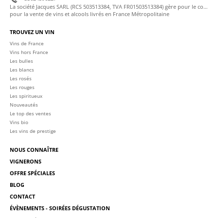
La société Jacques SARL (RCS 503513384, TVA FR01503513384) gère pour le compte de La Cave des Sommeliers les transactions bancaires et la facturation
pour la vente de vins et alcools livrés en France Métropolitaine
TROUVEZ UN VIN
Vins de France
Vins hors France
Les bulles
Les blancs
Les rosés
Les rouges
Les spiritueux
Nouveautés
Le top des ventes
Vins bio
Les vins de prestige
NOUS CONNAÎTRE
VIGNERONS
OFFRE SPÉCIALES
BLOG
CONTACT
ÉVÈNEMENTS - SOIRÉES DÉGUSTATION