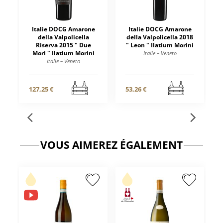
Italie DOCG Amarone
Italie DOCG Amarone
della Valpolicella
della Valpolicella 2018
Riserva 2015 " Due
" Leon " Ilatium Morini
Mori " Ilatium Morini
Italie – Veneto
Italie – Veneto
127,25 €
53,26 €
VOUS AIMEREZ ÉGALEMENT