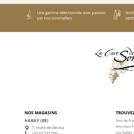
Une gamme sélectionnée avec passion
Stoc
par nos sommeliers
opti
NOS MAGASINS
TROUVEZ
HABAY (BE)
Vins de Fr
Vins hors 
7, route de Gérasa
Les bulles
+32 63 231 060