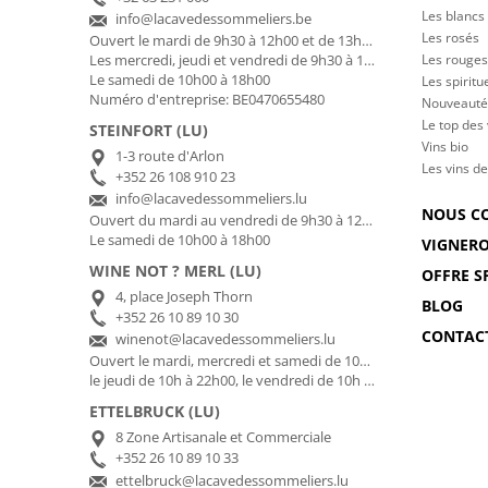
Les blancs
info@lacavedessommeliers.be
Les rosés
Ouvert le mardi de 9h30 à 12h00 et de 13h00 à 17h00
Les rouges
Les mercredi, jeudi et vendredi de 9h30 à 12h00 et de 13h00 à 18h30
Le samedi de 10h00 à 18h00
Les spiritu
Numéro d'entreprise: BE0470655480
Nouveauté
Le top des
STEINFORT (LU)
Vins bio
1-3 route d'Arlon
Les vins de
+352 26 108 910 23
info@lacavedessommeliers.lu
NOUS C
Ouvert du mardi au vendredi de 9h30 à 12h00 et de 13h00 à 18h30
Le samedi de 10h00 à 18h00
VIGNER
WINE NOT ? MERL (LU)
OFFRE S
4, place Joseph Thorn
BLOG
+352 26 10 89 10 30
CONTAC
winenot@lacavedessommeliers.lu
Ouvert le mardi, mercredi et samedi de 10h à 18h30,
le jeudi de 10h à 22h00, le vendredi de 10h à 20h30
ETTELBRUCK (LU)
8 Zone Artisanale et Commerciale
+352 26 10 89 10 33
ettelbruck@lacavedessommeliers.lu