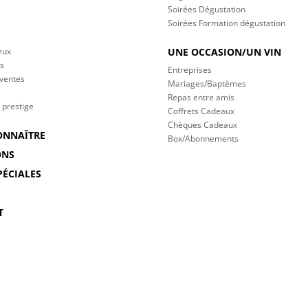
Soirées Dégustation
Soirées Formation dégustation
eux
UNE OCCASION/UN VIN
s
Entreprises
 ventes
Mariages/Baptèmes
Repas entre amis
 prestige
Coffrets Cadeaux
Chèques Cadeaux
ONNAÎTRE
Box/Abonnements
ONS
PÉCIALES
T