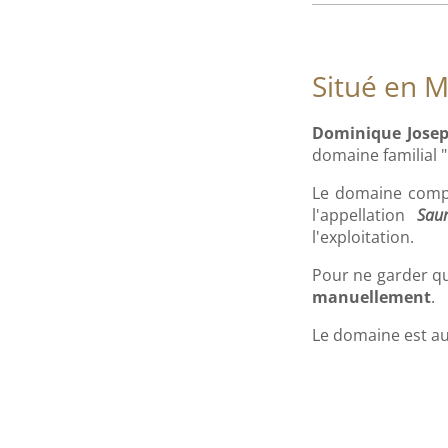
Situé en M
Dominique Jose
domaine familial "
Le domaine compo
l'appellation
Sau
l'exploitation.
Pour ne garder que
manuellement
.
Le domaine est auj