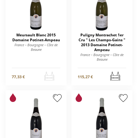
Meursault Blanc 2015
Puligny Montrachet 1er
Domaine Potinet-Ampeau
Cru " Les Champs-Gains "
2013 Domaine Potinet-
France – Bourgogne – Côte de
Beaune
Ampeau
France – Bourgogne – Côte de
Beaune
77,33 €
115,27 €