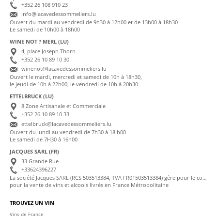
+352 26 108 910 23
info@lacavedessommeliers.lu
Ouvert du mardi au vendredi de 9h30 à 12h00 et de 13h00 à 18h30
Le samedi de 10h00 à 18h00
WINE NOT ? MERL (LU)
4, place Joseph Thorn
+352 26 10 89 10 30
winenot@lacavedessommeliers.lu
Ouvert le mardi, mercredi et samedi de 10h à 18h30,
le jeudi de 10h à 22h00, le vendredi de 10h à 20h30
ETTELBRUCK (LU)
8 Zone Artisanale et Commerciale
+352 26 10 89 10 33
ettelbruck@lacavedessommeliers.lu
Ouvert du lundi au vendredi de 7h30 à 18 h00
Le samedi de 7H30 à 16h00
JACQUES SARL (FR)
33 Grande Rue
+33624396227
La société Jacques SARL (RCS 503513384, TVA FR01503513384) gère pour le compte de La Cave des Sommeliers les transactions bancaires et la facturation
pour la vente de vins et alcools livrés en France Métropolitaine
TROUVEZ UN VIN
Vins de France