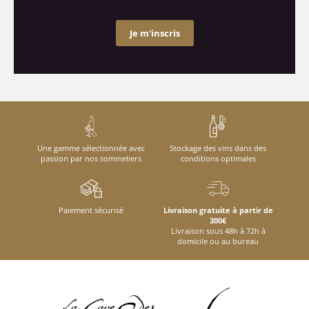
Je m'inscris
Une gamme sélectionnée avec
Stockage des vins dans des
passion par nos sommeliers
conditions optimales
Paiement sécurisé
Livraison gratuite à partir de
300€
Livraison sous 48h à 72h à
domicile ou au bureau