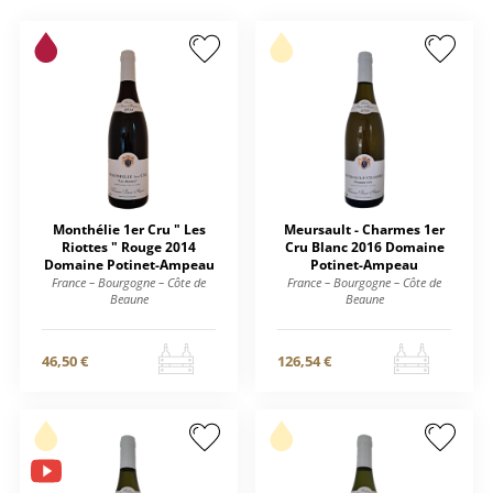
Monthélie 1er Cru " Les
Meursault - Charmes 1er
Riottes " Rouge 2014
Cru Blanc 2016 Domaine
Domaine Potinet-Ampeau
Potinet-Ampeau
France – Bourgogne – Côte de
France – Bourgogne – Côte de
Beaune
Beaune
46,50 €
126,54 €