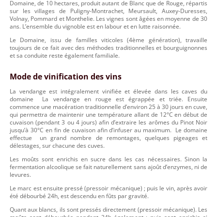
Domaine, de 10 hectares, produit autant de Blanc que de Rouge, répartis
sur les villages de Puligny-Montrachet, Meursault, Auxey-Duresses,
Volnay, Pommard et Monthelie. Les vignes sont âgées en moyenne de 30
ans. L’ensemble du vignoble est en labour et en lutte raisonnée.
Le Domaine, issu de familles viticoles (4
ème
génération), travaille
toujours de ce fait avec des méthodes traditionnelles et bourguignonnes
et sa conduite reste également familiale.
Mode de vinification des vins
La vendange est intégralement vinifiée et élevée dans les caves du
domaine La vendange en rouge est égrappée et triée. Ensuite
commence une macération traditionnelle d’environ 25 à 30 jours en cuve,
qui permettra de maintenir une température allant de 12°C en début de
cuvaison (pendant 3 ou 4 jours) afin d’extraire les arômes du Pinot Noir
jusqu’à 30°C en fin de cuvaison afin d’infuser au maximum. Le domaine
effectue un grand nombre de remontages, quelques pigeages et
délestages, sur chacune des cuves.
Les moûts sont enrichis en sucre dans les cas nécessaires. Sinon la
fermentation alcoolique se fait naturellement sans ajoût d’enzymes, ni de
levures.
Le marc est ensuite pressé (pressoir mécanique) ; puis le vin, après avoir
été débourbé 24h, est descendu en fûts par gravité.
Quant aux blancs, ils sont pressés directement (pressoir mécanique). Les