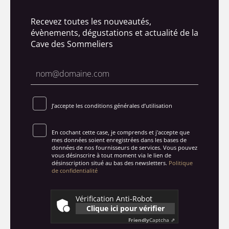
Recevez toutes les nouveautés,
évènements, dégustations et actualité de la
Cave des Sommeliers
J’accepte les conditions générales d’utilisation
En cochant cette case, je comprends et j'accepte que
mes données soient enregistrées dans les bases de
données de nos fournisseurs de services. Vous pouvez
vous désinscrire à tout moment via le lien de
désinscription situé au bas des newsletters.
Politique
de confidentialité
Vérification Anti-Robot
Clique ici pour vérifier
Friendly
Captcha ⇗