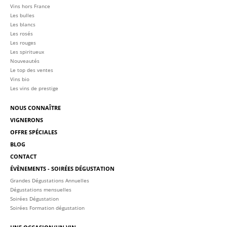
Vins hors France
Les bulles
Les blancs
Les rosés
Les rouges
Les spiritueux
Nouveautés
Le top des ventes
Vins bio
Les vins de prestige
NOUS CONNAÎTRE
VIGNERONS
OFFRE SPÉCIALES
BLOG
CONTACT
ÉVÈNEMENTS - SOIRÉES DÉGUSTATION
Grandes Dégustations Annuelles
Dégustations mensuelles
Soirées Dégustation
Soirées Formation dégustation