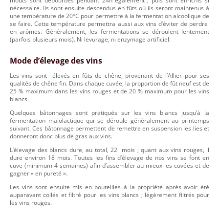
moûts sont débourbés pendant 24h également ; puis sont enrichis si
nécessaire. Ils sont ensuite descendus en fûts où ils seront maintenus à
une température de 20°C pour permettre à la fermentation alcoolique de
se faire. Cette température permettra aussi aux vins d’éviter de perdre
en arômes. Généralement, les fermentations se déroulent lentement
(parfois plusieurs mois). Ni levurage, ni enzymage artificiel.
Mode d’élevage des vins
Les vins sont élevés en fûts de chêne, provenant de l’Allier pour ses
qualités de chêne fin. Dans chaque cuvée, la proportion de fût neuf est de
25 % maximum dans les vins rouges et de 20 % maximum pour les vins
blancs.
Quelques bâtonnages sont pratiqués sur les vins blancs jusqu’à la
fermentation malolactique qui se déroule généralement au printemps
suivant. Ces bâtonnage permettent de remettre en suspension les lies et
donneront donc plus de gras aux vins.
L’élevage des blancs dure, au total, 22 mois ; quant aux vins rouges, il
dure environ 18 mois. Toutes les fins d’élevage de nos vins se font en
cuve (minimum 4 semaines) afin d’assembler au mieux les cuvées et de
gagner « en pureté ».
Les vins sont ensuite mis en bouteilles à la propriété après avoir été
auparavant collés et filtré pour les vins blancs ; légèrement filtrés pour
les vins rouges.