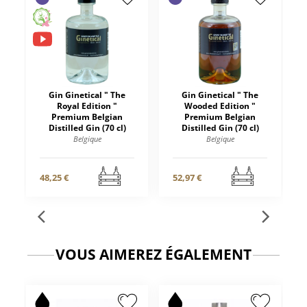
Gin Ginetical " The
Gin Ginetical " The
Royal Edition "
Wooded Edition "
Premium Belgian
Premium Belgian
Distilled Gin (70 cl)
Distilled Gin (70 cl)
Belgique
Belgique
48,25 €
52,97 €
VOUS AIMEREZ ÉGALEMENT