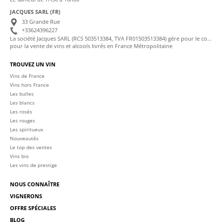
JACQUES SARL (FR)
33 Grande Rue
+33624396227
La société Jacques SARL (RCS 503513384, TVA FR01503513384) gère pour le compte de La Cave des Sommeliers les transactions bancaires et la facturation
pour la vente de vins et alcools livrés en France Métropolitaine
TROUVEZ UN VIN
Vins de France
Vins hors France
Les bulles
Les blancs
Les rosés
Les rouges
Les spiritueux
Nouveautés
Le top des ventes
Vins bio
Les vins de prestige
NOUS CONNAÎTRE
VIGNERONS
OFFRE SPÉCIALES
BLOG