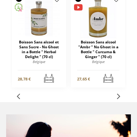
Boisson Sans alcool et
Boisson Sans alcool
Sans Sucre - No Ghost
"Ambr " No Ghost in a
in a Bottle " Herbal
Bottle " Curcuma &
Delight " (70 cl)
Ginger " (70 cl)
Belgique
Belgique
28,78 €
27,65 €