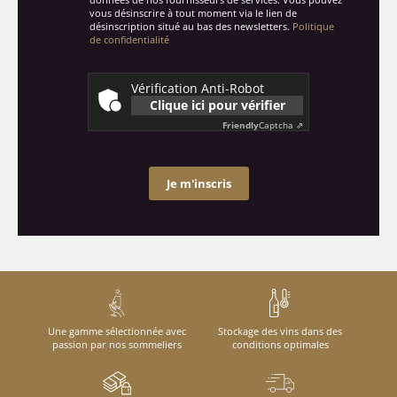
vous désinscrire à tout moment via le lien de
désinscription situé au bas des newsletters.
Politique
de confidentialité
Vérification Anti-Robot
Clique ici pour vérifier
Friendly
Captcha ⇗
Je m'inscris
Une gamme sélectionnée avec
Stockage des vins dans des
passion par nos sommeliers
conditions optimales