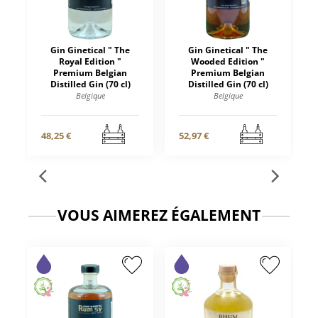
Gin Ginetical " The
Gin Ginetical " The
Royal Edition "
Wooded Edition "
Premium Belgian
Premium Belgian
Distilled Gin (70 cl)
Distilled Gin (70 cl)
Belgique
Belgique
48,25 €
52,97 €
VOUS AIMEREZ ÉGALEMENT