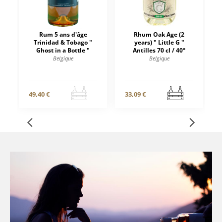
Rum 5 ans d'âge
Rhum Oak Age (2
Trinidad & Tobago "
years) " Little G "
Ghost in a Bottle "
Antilles 70 cl / 40°
Belgique
Belgique
49,40 €
33,09 €