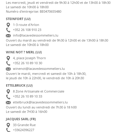
Les mercredi, jeudi et vendredi de 9h30 à 12h00 et de 13h00 à 18h30
Le samedi de 10h00 à 18h00
Numéro d'entreprise: BE0470655480
STEINFORT (LU)
1-3 route d'Arlon
+352 26 108 910 23
info@lacavedessommeliers.lu
Ouvert du mardi au vendredi de 9h30 à 12h00 et de 13h00 à 18h30
Le samedi de 10h00 à 18h00
WINE NOT ? MERL (LU)
4, place Joseph Thorn
+352 26 10 89 10 30
winenot@lacavedessommeliers.lu
Ouvert le mardi, mercredi et samedi de 10h à 18h30,
le jeudi de 10h à 22h00, le vendredi de 10h à 20h30
ETTELBRUCK (LU)
8 Zone Artisanale et Commerciale
+352 26 10 89 10 33
ettelbruck@lacavedessommeliers.lu
Ouvert du lundi au vendredi de 7h30 à 18 h00
Le samedi de 7H30 à 16h00
JACQUES SARL (FR)
33 Grande Rue
+33624396227