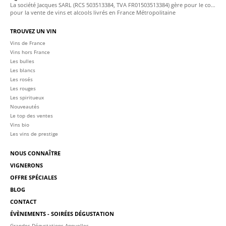
La société Jacques SARL (RCS 503513384, TVA FR01503513384) gère pour le compte de La Cave des Sommeliers les transactions bancaires et la facturation
pour la vente de vins et alcools livrés en France Métropolitaine
TROUVEZ UN VIN
Vins de France
Vins hors France
Les bulles
Les blancs
Les rosés
Les rouges
Les spiritueux
Nouveautés
Le top des ventes
Vins bio
Les vins de prestige
NOUS CONNAÎTRE
VIGNERONS
OFFRE SPÉCIALES
BLOG
CONTACT
ÉVÈNEMENTS - SOIRÉES DÉGUSTATION
Grandes Dégustations Annuelles