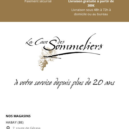
Paiement sécurisé
Livraison gratuite à partir de
300€
Livraison sous 48h à 72h à
domicile ou au bureau
NOS MAGASINS
HABAY (BE)
7, route de Gérasa