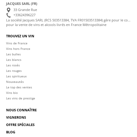
JACQUES SARL (FR)
33 Grande Rue
+33624396227
La société Jacques SARL (RCS 503513384, TVA FR01503513384) gère pour le compte de La Cave des Sommeliers les transactions bancaires et la facturation
pour la vente de vins et alcools livrés en France Métropolitaine
TROUVEZ UN VIN
Vins de France
Vins hors France
Les bulles
Les blancs
Les rosés
Les rouges
Les spiritueux
Nouveautés
Le top des ventes
Vins bio
Les vins de prestige
NOUS CONNAÎTRE
VIGNERONS
OFFRE SPÉCIALES
BLOG