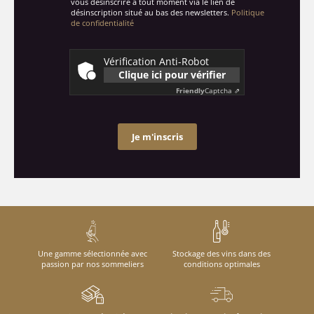
vous désinscrire à tout moment via le lien de
désinscription situé au bas des newsletters.
Politique
de confidentialité
Vérification Anti-Robot
Clique ici pour vérifier
Friendly
Captcha ⇗
Je m'inscris
Une gamme sélectionnée avec
Stockage des vins dans des
passion par nos sommeliers
conditions optimales