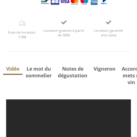
Livraison gratuite à partir
Livraison garantie
Frais de livraison:
de 300€
anti-casse
7,99€
Vidéo
Le mot du
Notes de
Vigneron
Accor
sommelier
dégustation
mets 
vin