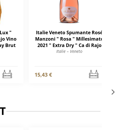
Lux "
Italie Veneto Spumante Rosé
Ita
ajo Vino
Manzoni " Rosa " Millesimato
y Brut
2021 " Extra Dry " Ca di Rajo
Italie – Veneto
f
15,43 €
12,
T