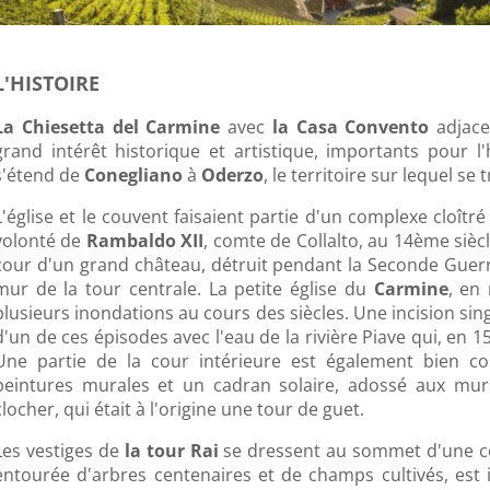
L'HISTOIRE
La Chiesetta del Carmine
avec
la Casa Convento
adjace
grand intérêt historique et artistique, importants pour l
s'étend de
Conegliano
à
Oderzo
, le territoire sur lequel se
L'église et le couvent faisaient partie d'un complexe cloîtr
volonté de
Rambaldo XII
, comte de Collalto, au 14ème siècl
cour d'un grand château, détruit pendant la Seconde Guerre
mur de la tour centrale. La petite église du
Carmine
, en
plusieurs inondations au cours des siècles. Une incision sin
d'un de ces épisodes avec l'eau de la rivière Piave qui, en
Une partie de la cour intérieure est également bien c
peintures murales et un cadran solaire, adossé aux murs
clocher, qui était à l'origine une tour de guet.
Les vestiges de
la tour Rai
se dressent au sommet d'une coll
entourée d'arbres centenaires et de champs cultivés, es