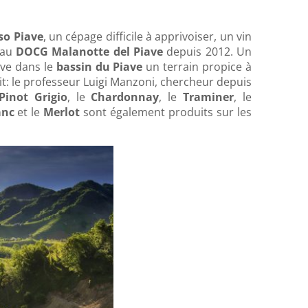
so Piave
, un cépage difficile à apprivoiser, un vin
eau
DOCG Malanotte del Piave
depuis 2012. Un
uve dans le
bassin du Piave
un terrain propice à
t: le professeur Luigi Manzoni, chercheur depuis
Pinot Grigio
, le
Chardonnay
, le
Traminer
, le
anc
et le
Merlot
sont également produits sur les