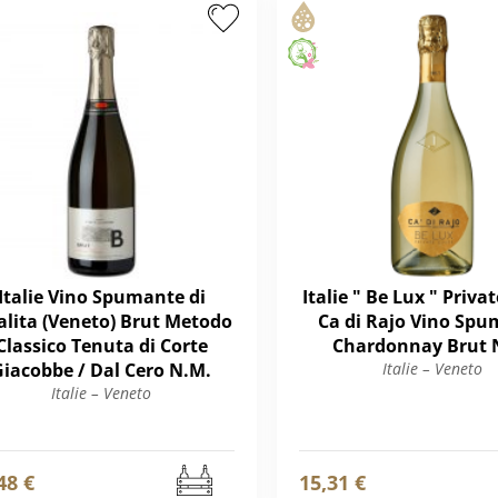
Italie Vino Spumante di
Italie " Be Lux " Priva
lita (Veneto) Brut Metodo
Ca di Rajo Vino Sp
Classico Tenuta di Corte
Chardonnay Brut 
Giacobbe / Dal Cero N.M.
Italie – Veneto
Italie – Veneto
48 €
15,31 €