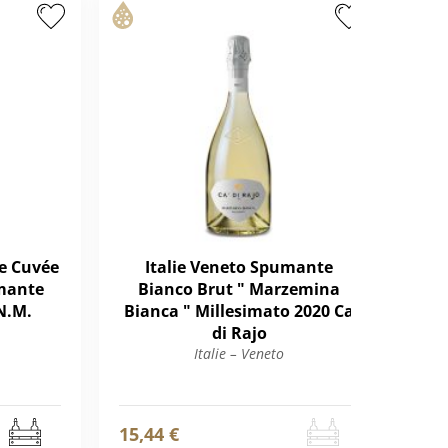
te Cuvée
Italie Veneto Spumante
Ita
umante
Bianco Brut " Marzemina
Man
N.M.
Bianca " Millesimato 2020 Ca
20
di Rajo
Italie – Veneto
15,44 €
15,