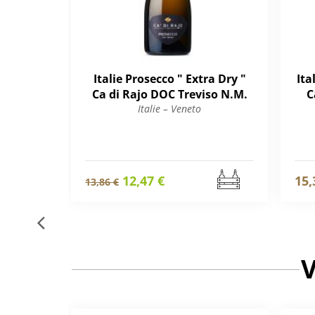
Italie Prosecco " Extra Dry "
Ita
Ca di Rajo DOC Treviso N.M.
C
Italie – Veneto
12,47 €
15,
13,86 €