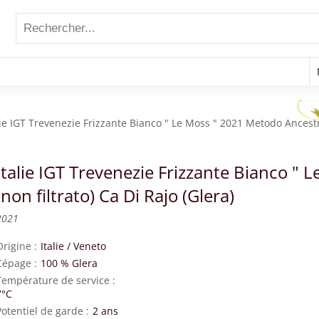
lie IGT Trevenezie Frizzante Bianco " Le Moss " 2021 Metodo Ancestra
Italie IGT Trevenezie Frizzante Bianco "
(non filtrato) Ca Di Rajo (Glera)
2021
Origine
Italie
/
Veneto
Cépage
100 % Glera
Température de service
7°C
Potentiel de garde
2 ans