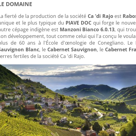
LE DOMAINE
La fierté de la production de la société
Ca 'di Rajo
est
Rabo
unique et le plus typique du
PIAVE DOC
qui forge le nouv
autre cépage indigène est
Manzoni Bianco 6.0.13
, qui tro
son développement, tout comme celui qui l'a conçu le voulai
plus de 60 ans à l'École d'œnologie de Conegliano. Le
Sauvignon Blanc
, le
Cabernet Sauvignon
, le
Cabernet Fr
terres fertiles de la société Ca 'di Rajo.