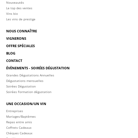
Nouveautés
Le top des ventes
Vins bio
Les vins de prestige
NOUS CONNAÎTRE
VIGNERONS
OFFRE SPÉCIALES
BLOG
CONTACT
ÉVÈNEMENTS - SOIRÉES DÉGUSTATION
Grandes Dégustations Annuelles
Dégustations mensuelles
Soirées Dégustation
Soirées Formation dégustation
UNE OCCASION/UN VIN
Entreprises
Mariages/Baptèmes
Repas entre amis
Coffrets Cadeaux
Chèques Cadeaux