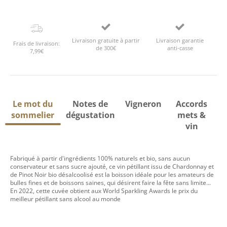
Livraison gratuite à partir
Livraison garantie
Frais de livraison:
de 300€
anti-casse
7,99€
Le mot du
Notes de
Vigneron
Accords
sommelier
dégustation
mets &
vin
Fabriqué à partir d'ingrédients 100% naturels et bio, sans aucun
conservateur et sans sucre ajouté, ce vin pétillant issu de Chardonnay et
de Pinot Noir bio désalcoolisé est la boisson idéale pour les amateurs de
bulles fines et de boissons saines, qui désirent faire la fête sans limite...
En 2022, cette cuvée obtient aux World Sparkling Awards le prix du
meilleur pétillant sans alcool au monde