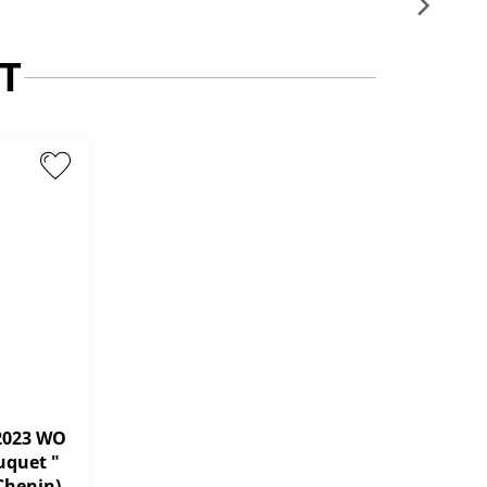
T
 2023 WO
uquet "
Chenin)