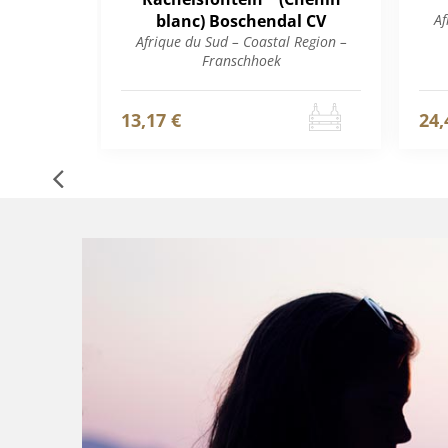
blanc) Boschendal CV
Af
Afrique du Sud – Coastal Region –
Franschhoek
13,17 €
24,