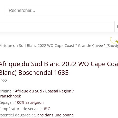
Afrique du Sud Blanc 2022 WO Cape Coast " Grande Cuvée " (Sauv
Afrique du Sud Blanc 2022 WO Cape Coas
Blanc) Boschendal 1685
2022
Origine
Afrique du Sud
/
Coastal Region
/
Franschhoek
Cépage
100% sauvignon
Température de service
8°C
Potentiel de garde
5 ans dans une bonne