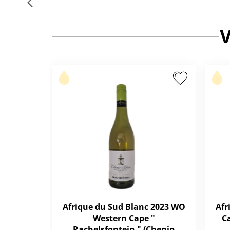
Afrique du Sud Blanc 2023 WO
Afr
Western Cape "
C
Rachelsfontein " (Chenin