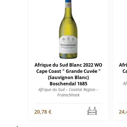
Afrique du Sud Blanc 2022 WO
Afr
Cape Coast " Grande Cuvée "
C
(Sauvignon Blanc)
Boschendal 1685
Af
Afrique du Sud – Coastal Region –
Franschhoek
20,78 €
24,