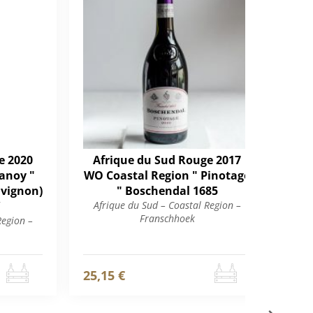
e 2020
Afrique du Sud Rouge 2017
Af
anoy "
WO Coastal Region " Pinotage
W
uvignon)
" Boschendal 1685
Afrique du Sud – Coastal Region –
Af
Franschhoek
Region –
25,15 €
25,