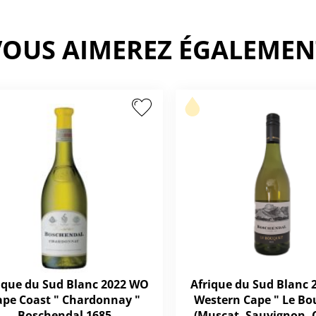
VOUS AIMEREZ ÉGALEMEN
ique du Sud Blanc 2022 WO
Afrique du Sud Blanc
ape Coast " Chardonnay "
Western Cape " Le Bo
Boschendal 1685
(Muscat, Sauvignon, 