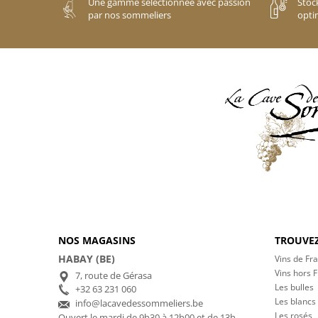
Une gamme sélectionnée avec passion
Stoc
par nos sommeliers
opti
NOS MAGASINS
TROUVEZ
HABAY (BE)
Vins de Fr
Vins hors 
7, route de Gérasa
Les bulles
+32 63 231 060
Les blancs
info@lacavedessommeliers.be
Les rosés
Ouvert le mardi de 9h30 à 12h00 et de 13h00 à 17h00