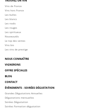
TROUVEZ UN VIN
Vins de France
Vins hors France
Les bulles
Les blancs
Les rosés
Les rouges
Les spiritueux
Nouveautés
Le top des ventes
Vins bio
Les vins de prestige
NOUS CONNAÎTRE
VIGNERONS
OFFRE SPÉCIALES
BLOG
CONTACT
ÉVÈNEMENTS - SOIRÉES DÉGUSTATION
Grandes Dégustations Annuelles
Dégustations mensuelles
Soirées Dégustation
Soirées Formation dégustation