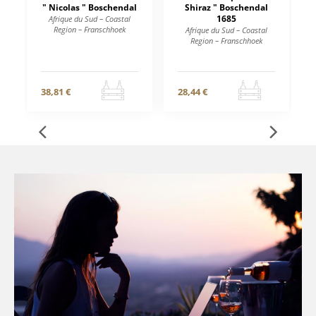
" Nicolas " Boschendal
Shiraz " Boschendal
1685
Afrique du Sud – Coastal
Region – Franschhoek
Afrique du Sud – Coastal
Region – Franschhoek
38,81 €
28,44 €