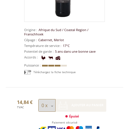
Origine
Afrique du Sud
/
Coastal Region
/
Franschhoek
Cépage
Cabernet, Merlot
Température de service
17°C
Potentiel de garde
5 ans dans une bonne cave
Accords
Puissance
Téléchargez la fiche technique
14,84 €
AJOUTER AU PANIER
TVAC
Épuisé
Paiement sécurisé