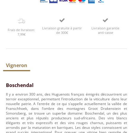
Livraison gratuite à partir
Livraison garantie
Frais de livraison:
de 300€
anti-casse
7,99€
Vigneron
Boschendal
Il y a environ 300 ans, des Huguenots français émigrés découvrirent un
terroir exceptionnel, permettant l’introduction de la viticulture dans leur
nouvelle patrie. A l’entrée de ce qui s’appelle actuellement la vallée de
Franschhoek, dans l’ombre des montagnes Groot Drakenstein et
Simonsberg, se trouve un superbe domaine: Boschendal, un des plus
anciens et plus réputés producteurs sud-africains. Des vins blancs
élégants et très expressifs et des vins rouges charnus, puissants et
arrondis par la maturation en barriques. Les deux styles connaissent un
grand succès international. Pour preuve: une vitrine bien remplie de