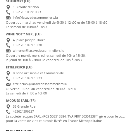
STEINFORT (LU)
1-3 route d'Arlon
+352 26 108 910 23
info@lacavedessommeliers.lu
Ouvert du mardi au vendredi de 9h30 à 12h00 et de 13h00 à 18h30
Le samedi de 10h00 à 18h00
WINE NOT ? MERL (LU)
4, place Joseph Thorn
+352 26 10 89 10 30
winenot@lacavedessommeliers.lu
Ouvert le mardi, mercredi et samedi de 10h à 18h30,
le jeudi de 10h à 22h00, le vendredi de 10h à 20h30
ETTELBRUCK (LU)
8 Zone Artisanale et Commerciale
+352 26 10 89 10 33
ettelbruck@lacavedessommeliers.lu
Ouvert du lundi au vendredi de 7h30 à 18 h00
Le samedi de 7H30 à 16h00
JACQUES SARL (FR)
33 Grande Rue
+33624396227
La société Jacques SARL (RCS 503513384, TVA FR01503513384) gère pour le compte de La Cave des Sommeliers les transactions bancaires et la facturation
pour la vente de vins et alcools livrés en France Métropolitaine