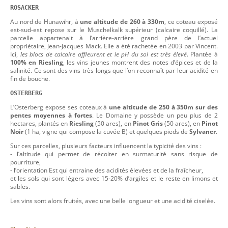
ROSACKER
Au nord de Hunawihr, à
une altitude de 260 à 330m
, ce coteau exposé
est-sud-est repose sur le Muschelkalk supérieur (calcaire coquillé). La
parcelle appartenait à l’arrière-arrière grand père de l’actuel
propriétaire, Jean-Jacques Mack. Elle a été rachetée en 2003 par Vincent.
Ici,
les blocs de calcaire affleurent et le pH du sol est très élevé
. Plantée à
100% en Riesling
, les vins jeunes montrent des notes d’épices et de la
salinité. Ce sont des vins très longs que l’on reconnaît par leur acidité en
fin de bouche.
OSTERBERG
L’Osterberg expose ses coteaux à
une altitude de 250 à 350m sur des
pentes moyennes à fortes
. Le Domaine y possède un peu plus de 2
hectares, plantés en
Riesling
(50 ares), en
Pinot Gris
(50 ares), en
Pinot
Noir
(1 ha, vigne qui compose la cuvée B) et quelques pieds de
Sylvaner
.
Sur ces parcelles, plusieurs facteurs influencent la typicité des vins :
- l’altitude qui permet de récolter en surmaturité sans risque de
pourriture,
- l’orientation Est qui entraine des acidités élevées et de la fraîcheur,
et les sols qui sont légers avec 15-20% d’argiles et le reste en limons et
sables.
Les vins sont alors fruités, avec une belle longueur et une acidité ciselée.