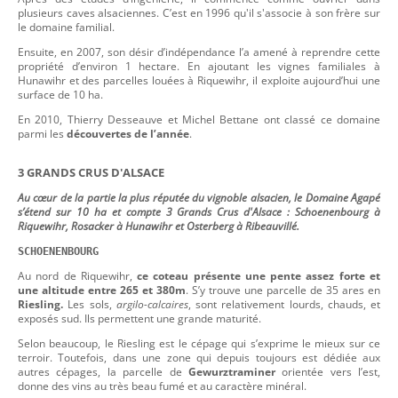
plusieurs caves alsaciennes. C’est en 1996 qu'il s'associe à son frère sur
le domaine familial.
Ensuite, en 2007, son désir d’indépendance l’a amené à reprendre cette
propriété d’environ 1 hectare. En ajoutant les vignes familiales à
Hunawihr et des parcelles louées à Riquewihr, il exploite aujourd’hui une
surface de 10 ha.
En 2010, Thierry Desseauve et Michel Bettane ont classé ce domaine
parmi les
découvertes de l’année
.
3 GRANDS CRUS D'ALSACE
Au cœur de la partie la plus réputée du vignoble alsacien, le Domaine Agapé
s’étend sur 10 ha et compte 3 Grands Crus d'Alsace : Schoenenbourg à
Riquewihr, Rosacker à Hunawihr et Osterberg à Ribeauvillé.
SCHOENENBOURG
Au nord de Riquewihr,
ce coteau présente une pente assez forte et
une altitude entre 265 et 380m
. S’y trouve une parcelle de 35 ares en
Riesling.
Les sols,
argilo-calcaires
, sont relativement lourds, chauds, et
exposés sud. Ils permettent une grande maturité.
Selon beaucoup, le Riesling est le cépage qui s’exprime le mieux sur ce
terroir. Toutefois, dans une zone qui depuis toujours est dédiée aux
autres cépages, la parcelle de
Gewurztraminer
orientée vers l’est,
donne des vins au très beau fumé et au caractère minéral.