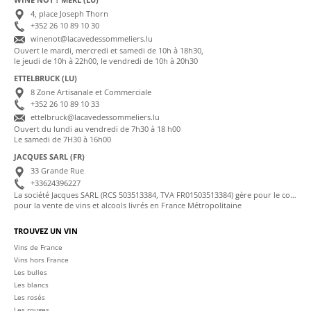
4, place Joseph Thorn
+352 26 10 89 10 30
winenot@lacavedessommeliers.lu
Ouvert le mardi, mercredi et samedi de 10h à 18h30,
le jeudi de 10h à 22h00, le vendredi de 10h à 20h30
ETTELBRUCK (LU)
8 Zone Artisanale et Commerciale
+352 26 10 89 10 33
ettelbruck@lacavedessommeliers.lu
Ouvert du lundi au vendredi de 7h30 à 18 h00
Le samedi de 7H30 à 16h00
JACQUES SARL (FR)
33 Grande Rue
+33624396227
La société Jacques SARL (RCS 503513384, TVA FR01503513384) gère pour le compte de La Cave des Sommeliers les transactions bancaires et la facturation
pour la vente de vins et alcools livrés en France Métropolitaine
TROUVEZ UN VIN
Vins de France
Vins hors France
Les bulles
Les blancs
Les rosés
Les rouges