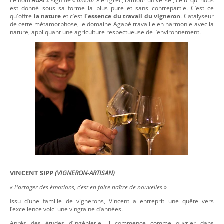
Le nom
AGAPE
signifie «
amour
» en grec, l’amour universel, celui qui nous
est donné sous sa forme la plus pure et sans contrepartie. C’est ce
qu'offre
la nature
et c’est
l’essence du travail du vigneron
. Catalyseur
de cette métamorphose, le domaine Agapé travaille en harmonie avec la
nature, appliquant une agriculture respectueuse de l’environnement.
VINCENT SIPP
(VIGNERON-ARTISAN)
« Partager des émotions, c’est en faire naître de nouvelles
»
Issu d’une famille de vignerons, Vincent a entreprit une quête vers
l’excellence voici une vingtaine d’années.
Après des études d’ingénierie, il commence comme ouvrier dans