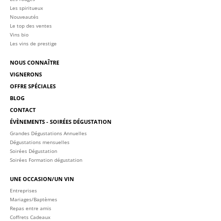
Les spiritueux
Nouveautés
Le top des ventes
Vins bio
Les vins de prestige
NOUS CONNAÎTRE
VIGNERONS
OFFRE SPÉCIALES
BLOG
CONTACT
ÉVÈNEMENTS - SOIRÉES DÉGUSTATION
Grandes Dégustations Annuelles
Dégustations mensuelles
Soirées Dégustation
Soirées Formation dégustation
UNE OCCASION/UN VIN
Entreprises
Mariages/Baptèmes
Repas entre amis
Coffrets Cadeaux