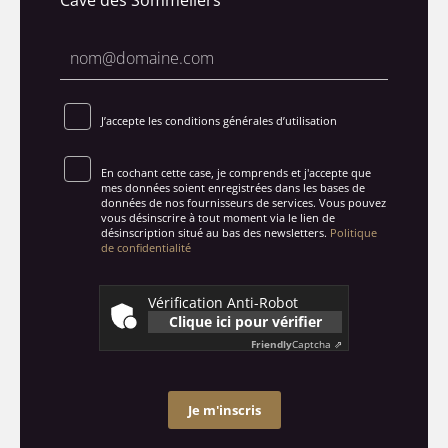
J’accepte les conditions générales d’utilisation
En cochant cette case, je comprends et j'accepte que
mes données soient enregistrées dans les bases de
données de nos fournisseurs de services. Vous pouvez
vous désinscrire à tout moment via le lien de
désinscription situé au bas des newsletters.
Politique
de confidentialité
Vérification Anti-Robot
Clique ici pour vérifier
Friendly
Captcha ⇗
Je m'inscris