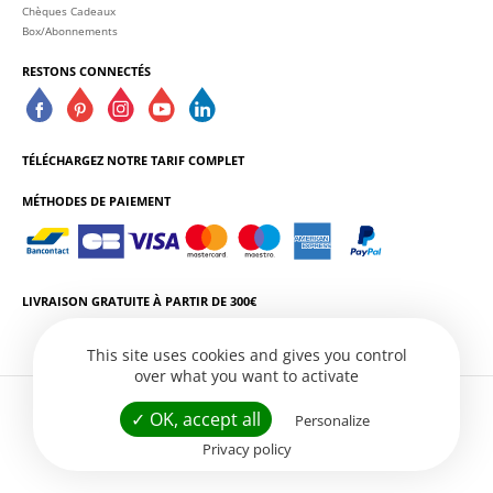
Chèques Cadeaux
Box/Abonnements
RESTONS CONNECTÉS
TÉLÉCHARGEZ NOTRE TARIF COMPLET
MÉTHODES DE PAIEMENT
LIVRAISON GRATUITE À PARTIR DE 300€
This site uses cookies and gives you control
over what you want to activate
L'ABUS D'ALCOOL EST DANGEREUX POUR LA SANTÉ. CONSOMMEZ AVEC
✓ OK, accept all
Personalize
MODÉRATION.
Privacy policy
Conditions Générales de Vente
Politique de Confidentialité
Gestion des services
Site web par
Créatix