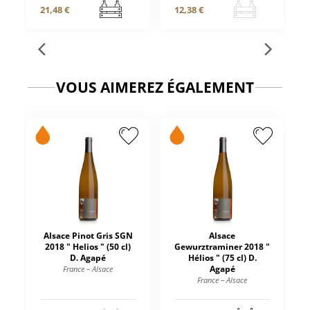
21,48 €
12,38 €
VOUS AIMEREZ ÉGALEMENT
Alsace Pinot Gris SGN
Alsace
2018 " Helios " (50 cl)
Gewurztraminer 2018 "
D. Agapé
Hélios " (75 cl) D.
Agapé
France – Alsace
France – Alsace