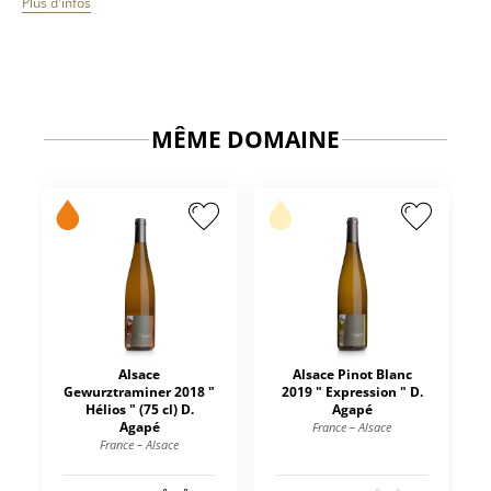
Plus d'infos
MÊME DOMAINE
Alsace
Alsace Pinot Blanc
Gewurztraminer 2018 "
2019 " Expression " D.
Hélios " (75 cl) D.
Agapé
Agapé
France – Alsace
France – Alsace