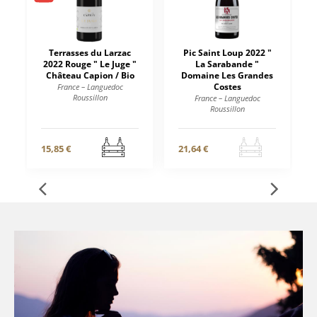
Terrasses du Larzac
Pic Saint Loup 2022 "
2022 Rouge " Le Juge "
La Sarabande "
Château Capion / Bio
Domaine Les Grandes
Costes
France – Languedoc
Roussillon
France – Languedoc
Roussillon
15,85 €
21,64 €