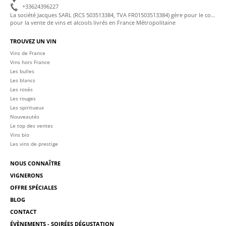
+33624396227
La société Jacques SARL (RCS 503513384, TVA FR01503513384) gère pour le compte de La Cave des Sommeliers les transactions bancaires et la facturation
pour la vente de vins et alcools livrés en France Métropolitaine
TROUVEZ UN VIN
Vins de France
Vins hors France
Les bulles
Les blancs
Les rosés
Les rouges
Les spiritueux
Nouveautés
Le top des ventes
Vins bio
Les vins de prestige
NOUS CONNAÎTRE
VIGNERONS
OFFRE SPÉCIALES
BLOG
CONTACT
ÉVÈNEMENTS - SOIRÉES DÉGUSTATION