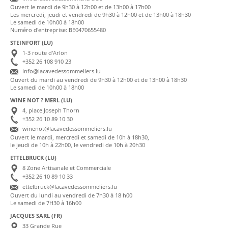
Ouvert le mardi de 9h30 à 12h00 et de 13h00 à 17h00
Les mercredi, jeudi et vendredi de 9h30 à 12h00 et de 13h00 à 18h30
Le samedi de 10h00 à 18h00
Numéro d'entreprise: BE0470655480
STEINFORT (LU)
1-3 route d'Arlon
+352 26 108 910 23
info@lacavedessommeliers.lu
Ouvert du mardi au vendredi de 9h30 à 12h00 et de 13h00 à 18h30
Le samedi de 10h00 à 18h00
WINE NOT ? MERL (LU)
4, place Joseph Thorn
+352 26 10 89 10 30
winenot@lacavedessommeliers.lu
Ouvert le mardi, mercredi et samedi de 10h à 18h30,
le jeudi de 10h à 22h00, le vendredi de 10h à 20h30
ETTELBRUCK (LU)
8 Zone Artisanale et Commerciale
+352 26 10 89 10 33
ettelbruck@lacavedessommeliers.lu
Ouvert du lundi au vendredi de 7h30 à 18 h00
Le samedi de 7H30 à 16h00
JACQUES SARL (FR)
33 Grande Rue