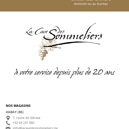
domicile ou au bureau
NOS MAGASINS
HABAY (BE)
7, route de Gérasa
+32 63 231 060
info@lacavedessommeliers.be