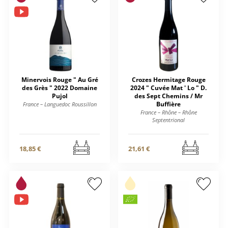
Minervois Rouge " Au Gré
Crozes Hermitage Rouge
des Grès " 2022 Domaine
2024 " Cuvée Mat ' Lo " D.
Pujol
des Sept Chemins / Mr
Buffière
France – Languedoc Roussillon
France – Rhône – Rhône
Septentrional
18,85 €
21,61 €