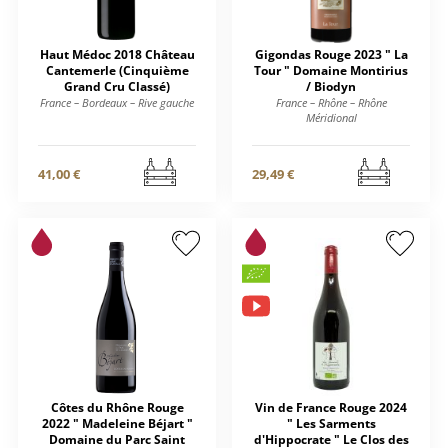
Haut Médoc 2018 Château
Gigondas Rouge 2023 " La
Cantemerle (Cinquième
Tour " Domaine Montirius
Grand Cru Classé)
/ Biodyn
France – Bordeaux – Rive gauche
France – Rhône – Rhône
Méridional
41,00 €
29,49 €
Côtes du Rhône Rouge
Vin de France Rouge 2024
2022 " Madeleine Béjart "
" Les Sarments
Domaine du Parc Saint
d'Hippocrate " Le Clos des