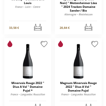
Louis
Noir) " Mettenheimer Löss
" 2024 Trocken Domaine
France – Loire – Centre
Sander / Bio
Allemagne – Rheinhessen
33,58 €
20,84 €
Minervois Rouge 2022 "
Magnum Minervois Rouge
Dius A Vol " Domaine
2022 " Dius A Vol "
Pujol *
Domaine Pujol
France – Languedoc Roussillon
France – Languedoc Roussillon