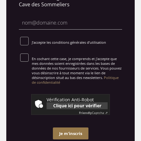
Cave des Sommeliers
J’accepte les conditions générales d’utilisation
En cochant cette case, je comprends et j'accepte que
mes données soient enregistrées dans les bases de
données de nos fournisseurs de services. Vous pouvez
vous désinscrire à tout moment via le lien de
désinscription situé au bas des newsletters.
Politique
de confidentialité
Vérification Anti-Robot
Clique ici pour vérifier
Friendly
Captcha ⇗
Je m'inscris