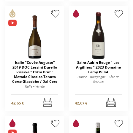
Italie "Cuvée Augusto"
Saint Aubin Rouge " Les
2019 DOC Lessini Durello
Argilliers " 2023 Domaine
Riserva " Extra Brut "
Lamy Pillot
Metodo Classico Tenuta
France – Bourgogne – Côte de
Corte Giacobbe / Dal Cero
Beaune
Italie – Veneto
42,65 €
42,67 €