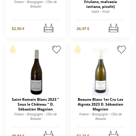
friulano, malvasia
France – Bourgogne – Côte de
Beaune
istriana, picolit)
Italie – Friuli
52,50 €
26,97 €
Saint Romain Blanc 2023 "
Beaune Blanc 1er Cru Les
Sous le Château " D.
Aigrots 2023 D. Sébastien
Sébastien Magnien
Magnien
France – Bourgogne – Côte de
France – Bourgogne – Côte de
Beaune
Beaune
49,94 €
62,71 €