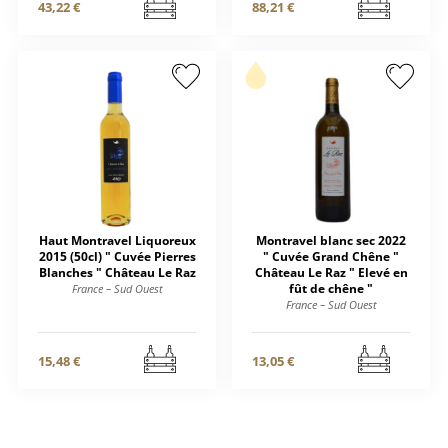
43,22 €
88,21 €
Haut Montravel Liquoreux
Montravel blanc sec 2022
2015 (50cl) " Cuvée Pierres
" Cuvée Grand Chêne "
Blanches " Château Le Raz
Château Le Raz " Elevé en
fût de chêne "
France – Sud Ouest
France – Sud Ouest
15,48 €
13,05 €