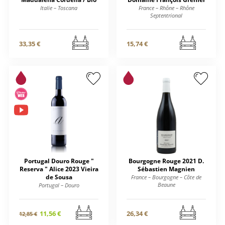
Italie – Toscana
France – Rhône – Rhône
Septentrional
33,35 €
15,74 €
Portugal Douro Rouge "
Bourgogne Rouge 2021 D.
Reserva " Alice 2023 Vieira
Sébastien Magnien
de Sousa
France – Bourgogne – Côte de
Beaune
Portugal – Douro
11,56 €
26,34 €
12,85 €