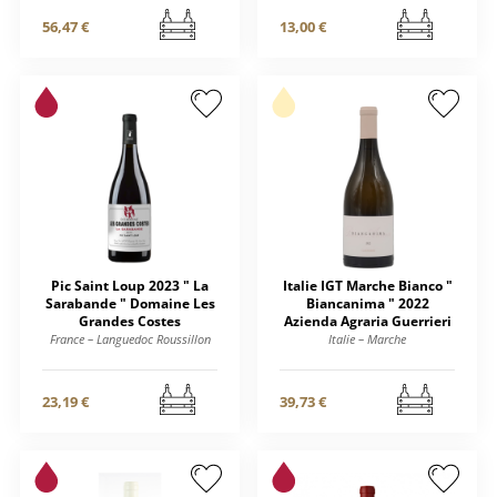
56,47 €
13,00 €
Pic Saint Loup 2023 " La
Italie IGT Marche Bianco "
Sarabande " Domaine Les
Biancanima " 2022
Grandes Costes
Azienda Agraria Guerrieri
France – Languedoc Roussillon
Italie – Marche
23,19 €
39,73 €