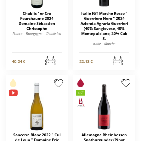
Chablis 1er Cru
Italie IGT Marche Rosso "
Fourchaume 2024
Guerriero Nero " 2024
Domaine Sébastien
Azienda Agraria Guerrieri
Christophe
(40% Sangiovese, 40%
Montepulciano, 20% Cab
France – Bourgogne – Chablisien
S.
Italie – Marche
40,24 €
22,13 €
Sancerre Blanc 2022 " Cul
Allemagne Rheinhessen
de Loup " Domaine Eric
Spätburgunder (Pinot