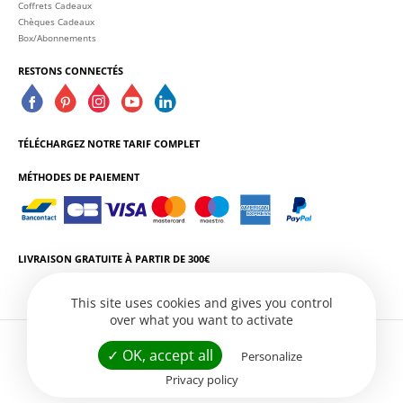
Coffrets Cadeaux
Chèques Cadeaux
Box/Abonnements
RESTONS CONNECTÉS
TÉLÉCHARGEZ NOTRE TARIF COMPLET
MÉTHODES DE PAIEMENT
LIVRAISON GRATUITE À PARTIR DE 300€
This site uses cookies and gives you control
over what you want to activate
L'ABUS D'ALCOOL EST DANGEREUX POUR LA SANTÉ. CONSOMMEZ AVEC
✓ OK, accept all
Personalize
MODÉRATION.
Privacy policy
Conditions Générales de Vente
Politique de Confidentialité
Gestion des services
Site web par
Créatix