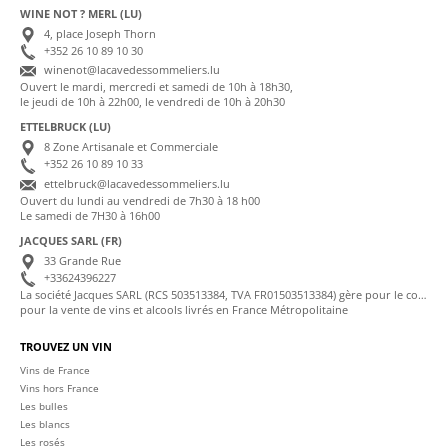
WINE NOT ? MERL (LU)
4, place Joseph Thorn
+352 26 10 89 10 30
winenot@lacavedessommeliers.lu
Ouvert le mardi, mercredi et samedi de 10h à 18h30,
le jeudi de 10h à 22h00, le vendredi de 10h à 20h30
ETTELBRUCK (LU)
8 Zone Artisanale et Commerciale
+352 26 10 89 10 33
ettelbruck@lacavedessommeliers.lu
Ouvert du lundi au vendredi de 7h30 à 18 h00
Le samedi de 7H30 à 16h00
JACQUES SARL (FR)
33 Grande Rue
+33624396227
La société Jacques SARL (RCS 503513384, TVA FR01503513384) gère pour le compte de La Cave des Sommeliers les transactions bancaires et la facturation
pour la vente de vins et alcools livrés en France Métropolitaine
TROUVEZ UN VIN
Vins de France
Vins hors France
Les bulles
Les blancs
Les rosés