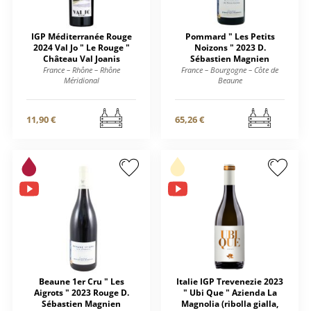
IGP Méditerranée Rouge
Pommard " Les Petits
2024 Val Jo " Le Rouge "
Noizons " 2023 D.
Château Val Joanis
Sébastien Magnien
France – Rhône – Rhône
France – Bourgogne – Côte de
Méridional
Beaune
11,90 €
65,26 €
Beaune 1er Cru " Les
Italie IGP Trevenezie 2023
Aigrots " 2023 Rouge D.
" Ubi Que " Azienda La
Sébastien Magnien
Magnolia (ribolla gialla,