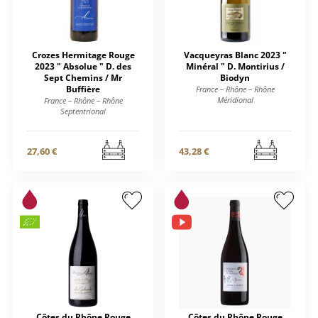
Crozes Hermitage Rouge
Vacqueyras Blanc 2023 "
2023 " Absolue " D. des
Minéral " D. Montirius /
Sept Chemins / Mr
Biodyn
Buffière
France – Rhône – Rhône
Méridional
France – Rhône – Rhône
Septentrional
27,60 €
43,28 €
Côtes du Rhône Rouge
Côtes du Rhône Rouge