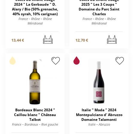
2024 " La Gerbaude " D.
2025 " Les 3 Coups "
Alary / Bio (50% grenache,
Domaine du Parc Saint
40% syrah, 10% carignan)
Charles
France – Rhône – Rhône
France – Rhône – Rhône
Méridional
Méridional
13,44 €
12,70 €
Bordeaux Blanc 2024 "
Italie " Moda " 2024
Caillou blanc " Château
Montepulciano d' Abruzzo
Talbot
Domaine Talamonti
France – Bordeaux – Rive gauche
Italie – Abruzzo