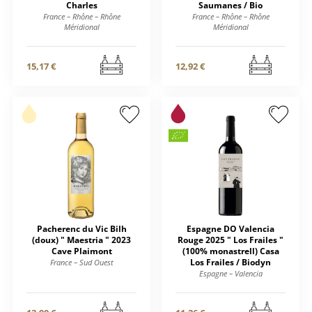
Charles
Saumanes / Bio
France – Rhône – Rhône
France – Rhône – Rhône
Méridional
Méridional
15,17 €
12,92 €
Pacherenc du Vic Bilh
Espagne DO Valencia
(doux) " Maestria " 2023
Rouge 2025 " Los Frailes "
Cave Plaimont
(100% monastrell) Casa
Los Frailes / Biodyn
France – Sud Ouest
Espagne – Valencia