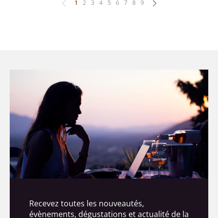
1
2
3
4
5
6
7
8
9
Recevez toutes les nouveautés,
évènements, dégustations et actualité de la