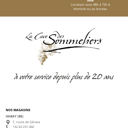
300€
Livraison sous 48h à 72h à
domicile ou au bureau
NOS MAGASINS
HABAY (BE)
7, route de Gérasa
+32 63 231 060