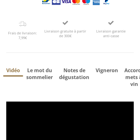
Livraison gratuite à partir
Livraison garantie
Frais de livraison:
de 300€
anti-casse
7,99€
Vidéo
Le mot du
Notes de
Vigneron
Accor
sommelier
dégustation
mets 
vin