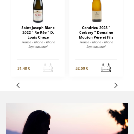
Saint Joseph Blanc
Condrieu 2023 "
2022 " Ro-Rée " D.
Corbery " Domaine
Louis Cheze
Mouton Père et Fils
France – Rhône – Rhône
France – Rhône – Rhône
Septentrional
Septentrional
31,48 €
52,50 €