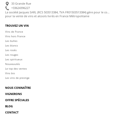
33 Grande Rue
+33624396227
La société Jacques SARL (RCS 503513384, TVA FR01503513384) gère pour le compte de La Cave des Sommeliers les transactions bancaires et la facturation
pour la vente de vins et alcools livrés en France Métropolitaine
TROUVEZ UN VIN
Vins de France
Vins hors France
Les bulles
Les blancs
Les rosés
Les rouges
Les spiritueux
Nouveautés
Le top des ventes
Vins bio
Les vins de prestige
NOUS CONNAÎTRE
VIGNERONS
OFFRE SPÉCIALES
BLOG
CONTACT