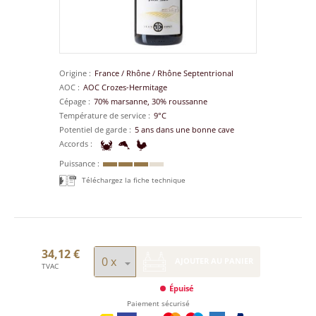
Origine
France
/
Rhône
/
Rhône Septentrional
AOC
AOC Crozes-Hermitage
Cépage
70% marsanne, 30% roussanne
Température de service
9°C
Potentiel de garde
5 ans dans une bonne cave
Accords
Puissance
Téléchargez la fiche technique
34,12 €
AJOUTER AU PANIER
TVAC
Épuisé
Paiement sécurisé