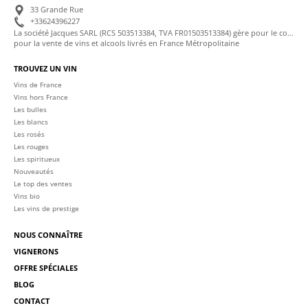
33 Grande Rue
+33624396227
La société Jacques SARL (RCS 503513384, TVA FR01503513384) gère pour le compte de La Cave des Sommeliers les transactions bancaires et la facturation
pour la vente de vins et alcools livrés en France Métropolitaine
TROUVEZ UN VIN
Vins de France
Vins hors France
Les bulles
Les blancs
Les rosés
Les rouges
Les spiritueux
Nouveautés
Le top des ventes
Vins bio
Les vins de prestige
NOUS CONNAÎTRE
VIGNERONS
OFFRE SPÉCIALES
BLOG
CONTACT