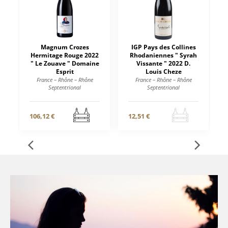
Magnum Crozes
IGP Pays des Collines
Hermitage Rouge 2022
Rhodaniennes " Syrah
" Le Zouave " Domaine
Vissante " 2022 D.
Esprit
Louis Cheze
France – Rhône – Rhône
France – Rhône – Rhône
Septentrional
Septentrional
106,12 €
12,51 €