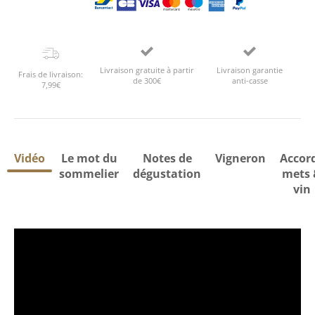
Livraison gratuite à partir
Livraison garantie
Frais de livraison:
de 300€
anti-casse
7,99€
Vidéo
Le mot du
Notes de
Vigneron
Accor
sommelier
dégustation
mets 
vin