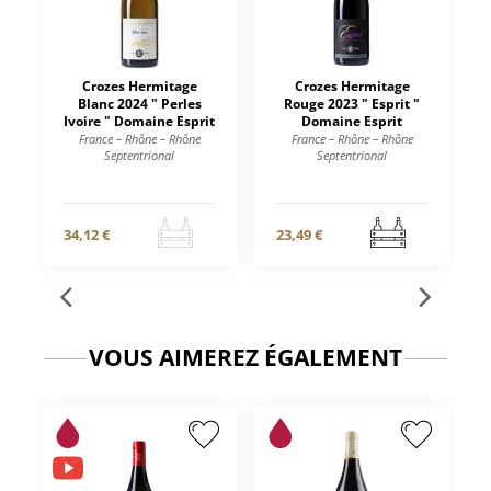
Crozes Hermitage
Crozes Hermitage
Blanc 2024 " Perles
Rouge 2023 " Esprit "
Ivoire " Domaine Esprit
Domaine Esprit
France – Rhône – Rhône
France – Rhône – Rhône
Septentrional
Septentrional
34,12 €
23,49 €
VOUS AIMEREZ ÉGALEMENT