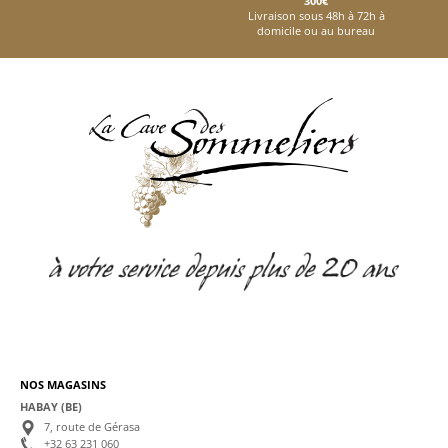
300€
Livraison sous 48h à 72h à
domicile ou au bureau
NOS MAGASINS
HABAY (BE)
7, route de Gérasa
+32 63 231 060