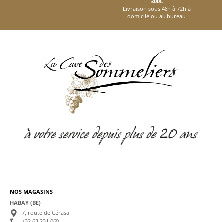
300€
Livraison sous 48h à 72h à
domicile ou au bureau
NOS MAGASINS
HABAY (BE)
7, route de Gérasa
+32 63 231 060