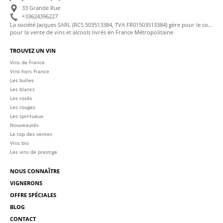
33 Grande Rue
+33624396227
La société Jacques SARL (RCS 503513384, TVA FR01503513384) gère pour le compte de La Cave des Sommeliers les transactions bancaires et la facturation
pour la vente de vins et alcools livrés en France Métropolitaine
TROUVEZ UN VIN
Vins de France
Vins hors France
Les bulles
Les blancs
Les rosés
Les rouges
Les spiritueux
Nouveautés
Le top des ventes
Vins bio
Les vins de prestige
NOUS CONNAÎTRE
VIGNERONS
OFFRE SPÉCIALES
BLOG
CONTACT