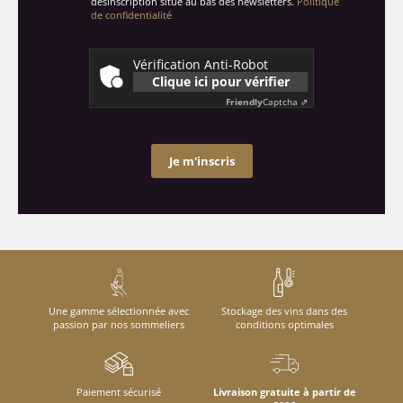
désinscription situé au bas des newsletters.
Politique
de confidentialité
Vérification Anti-Robot
Clique ici pour vérifier
Friendly
Captcha ⇗
Je m'inscris
Une gamme sélectionnée avec
Stockage des vins dans des
passion par nos sommeliers
conditions optimales
Paiement sécurisé
Livraison gratuite à partir de