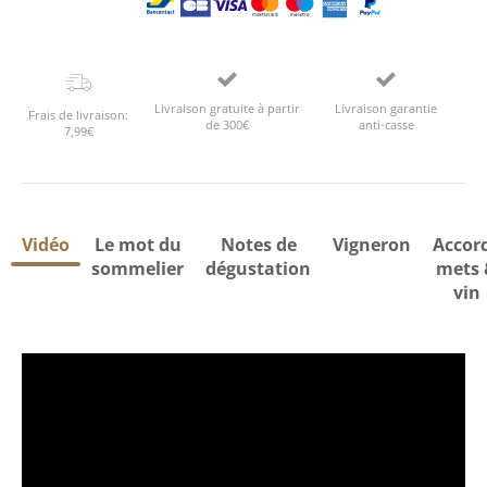
Livraison gratuite à partir
Livraison garantie
Frais de livraison:
de 300€
anti-casse
7,99€
Vidéo
Le mot du
Notes de
Vigneron
Accor
sommelier
dégustation
mets 
vin