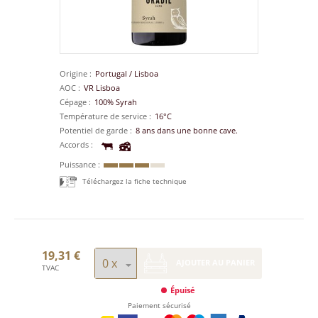
Origine
Portugal
/
Lisboa
AOC
VR Lisboa
Cépage
100% Syrah
Température de service
16°C
Potentiel de garde
8 ans dans une bonne cave.
Accords
Puissance
Téléchargez la fiche technique
19,31 €
AJOUTER AU PANIER
TVAC
Épuisé
Paiement sécurisé