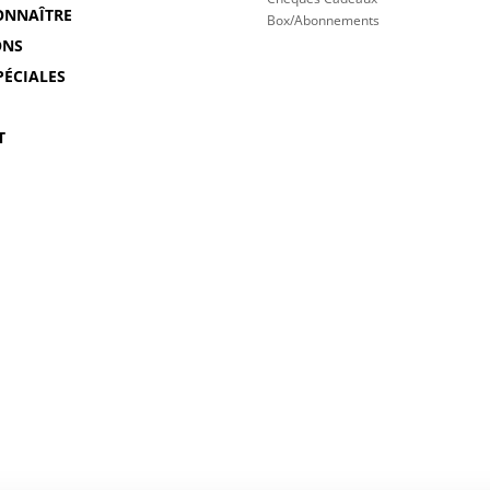
ONNAÎTRE
Box/Abonnements
ONS
PÉCIALES
T