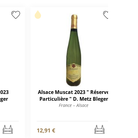
2023
Alsace Muscat 2023 " Réserve
Al
ger
Particulière " D. Metz Bleger
France – Alsace
12,91 €
13,