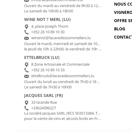
NOUS C
Ouvert du mardi au vendredi de 9h30 à 12h00 et de 13h00 à 18h30
Le samedi de 10h00 à 18h00
VIGNER
WINE NOT ? MERL (LU)
OFFRE S
4, place Joseph Thorn
BLOG
+352 26 10 89 10 30
CONTAC
winenot@lacavedessommeliers.lu
Ouvert le mardi, mercredi et samedi de 10h à 18h30,
le jeudi de 10h à 22h00, le vendredi de 10h à 20h30
ETTELBRUCK (LU)
8 Zone Artisanale et Commerciale
+352 26 10 89 10 33
ettelbruck@lacavedessommeliers.lu
Ouvert du lundi au vendredi de 7h30 à 18 h00
Le samedi de 7H30 à 16h00
JACQUES SARL (FR)
33 Grande Rue
+33624396227
La société Jacques SARL (RCS 503513384, TVA FR01503513384) gère pour le compte de La Cave des Sommeliers les transactions bancaires et la facturation
pour la vente de vins et alcools livrés en France Métropolitaine