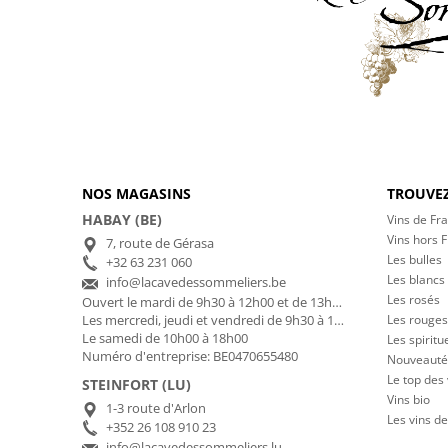
NOS MAGASINS
TROUVEZ
HABAY (BE)
Vins de Fr
Vins hors 
7, route de Gérasa
Les bulles
+32 63 231 060
Les blancs
info@lacavedessommeliers.be
Les rosés
Ouvert le mardi de 9h30 à 12h00 et de 13h00 à 17h00
Les rouges
Les mercredi, jeudi et vendredi de 9h30 à 12h00 et de 13h00 à 18h30
Le samedi de 10h00 à 18h00
Les spiritu
Numéro d'entreprise: BE0470655480
Nouveauté
Le top des
STEINFORT (LU)
Vins bio
1-3 route d'Arlon
Les vins de
+352 26 108 910 23
info@lacavedessommeliers.lu