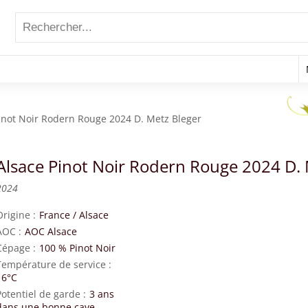
inot Noir Rodern Rouge 2024 D. Metz Bleger
Alsace Pinot Noir Rodern Rouge 2024 D. 
2024
Origine
France
/
Alsace
AOC
AOC Alsace
Cépage
100 % Pinot Noir
Température de service
16°C
Potentiel de garde
3 ans
dans une bonne cave