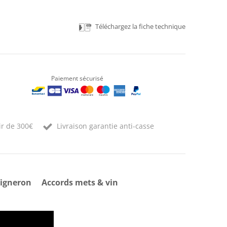
Téléchargez la fiche technique
Paiement sécurisé
ir de 300€
Livraison garantie anti-casse
igneron
Accords mets & vin