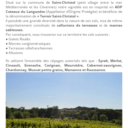
Situé sur la commune de
Saint-Christol
(petit village entre la mer
Méditerranée et les Cévennes) notre vignoble est en majorité en
AOP
Coteaux du Languedoc
(Appellation d’Origine Protégée) et bénéficie de
la dénomination de
« Terroir Saint-Christol »
.
Il possède une grande diversité dans la nature de ses sols, tout de même
majoritairement constitués de
colluvions de terrasses
et de
marnes
sableuses
.
Par conséquent, vous trouverez sur ce territoire les sols suivants :
● Galets Roulés
● Marnes conglomératiques
● Terrasses villafranchiennes
● Alluvions
Ils utilisent l’ensemble des cépages autorisés tels que :
Syrah, Merlot,
Cinsault, Grenache, Carignan, Mourvèdre, Cabernet-sauvignon,
Chardonnay, Muscat petits grains, Marsanne et Roussanne.