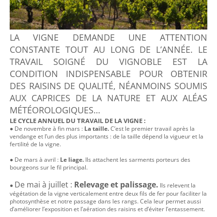
LA VIGNE DEMANDE UNE ATTENTION
CONSTANTE TOUT AU LONG DE L’ANNÉE. LE
TRAVAIL SOIGNÉ DU VIGNOBLE EST LA
CONDITION INDISPENSABLE POUR OBTENIR
DES RAISINS DE QUALITÉ, NÉANMOINS SOUMIS
AUX CAPRICES DE LA NATURE ET AUX ALÉAS
MÉTÉOROLOGIQUES…
LE CYCLE ANNUEL DU TRAVAIL DE LA VIGNE :
● De novembre à fin mars :
La taille.
C’est le premier travail après la
vendange et l’un des plus importants : de la taille dépend la vigueur et la
fertilité de la vigne.
● De mars à avril :
Le liage.
Ils attachent les sarments porteurs des
bourgeons sur le fil principal.
De mai à juillet :
Relevage et palissage.
●
Ils relevent la
végétation de la vigne verticalement entre deux fils de fer pour faciliter la
photosynthèse et notre passage dans les rangs. Cela leur permet aussi
d’améliorer l’exposition et l’aération des raisins et d’éviter l’entassement.