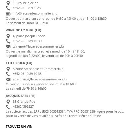
1-3 route d'Arlon
+352 26 108 910 23
info@lacavedessommeliers.lu
Ouvert du mardi au vendredi de 9h30 à 12h00 et de 13h00 à 18h30
Le samedi de 10h00 à 18h00
WINE NOT ? MERL (LU)
4, place Joseph Thorn
+352 26 10 89 10 30
winenot@lacavedessommeliers.lu
Ouvert le mardi, mercredi et samedi de 10h à 18h30,
le jeudi de 10h à 22h00, le vendredi de 10h à 20h30
ETTELBRUCK (LU)
8 Zone Artisanale et Commerciale
+352 26 10 89 10 33
ettelbruck@lacavedessommeliers.lu
Ouvert du lundi au vendredi de 7h30 à 18 h00
Le samedi de 7H30 à 16h00
JACQUES SARL (FR)
33 Grande Rue
+33624396227
La société Jacques SARL (RCS 503513384, TVA FR01503513384) gère pour le compte de La Cave des Sommeliers les transactions bancaires et la facturation
pour la vente de vins et alcools livrés en France Métropolitaine
TROUVEZ UN VIN