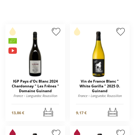
IGP Pays d'Oc Blanc 2024
Vin de France Blanc "
Chardonnay " Les Frênes "
White Gorilla " 2025 D.
Domaine Guinand
Guinand
France – Languedoc Roussillon
France – Languedoc Roussillon
13,86 €
9,17 €