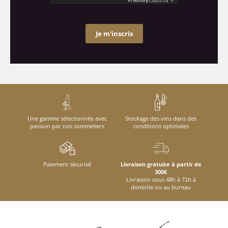
Je m'inscris
Une gamme sélectionnée avec
Stockage des vins dans des
passion par nos sommeliers
conditions optimales
Paiement sécurisé
Livraison gratuite à partir de
300€
Livraison sous 48h à 72h à
domicile ou au bureau