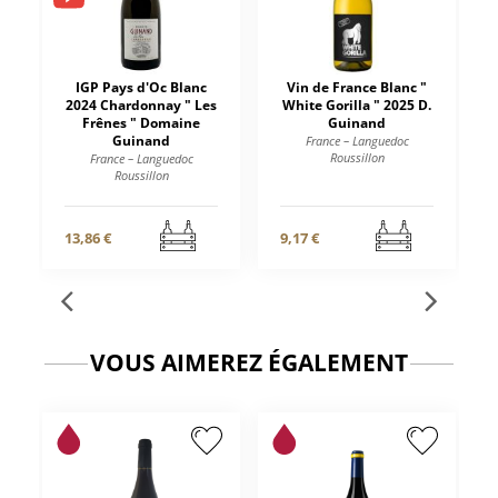
IGP Pays d'Oc Blanc
Vin de France Blanc "
2024 Chardonnay " Les
White Gorilla " 2025 D.
Frênes " Domaine
Guinand
Guinand
France – Languedoc
Roussillon
France – Languedoc
Roussillon
13,86 €
9,17 €
VOUS AIMEREZ ÉGALEMENT