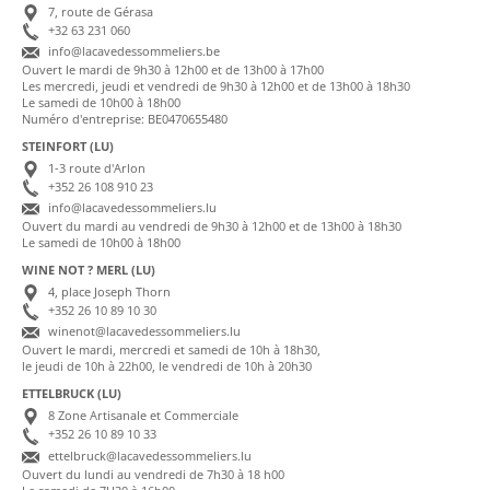
7, route de Gérasa
+32 63 231 060
info@lacavedessommeliers.be
Ouvert le mardi de 9h30 à 12h00 et de 13h00 à 17h00
Les mercredi, jeudi et vendredi de 9h30 à 12h00 et de 13h00 à 18h30
Le samedi de 10h00 à 18h00
Numéro d'entreprise: BE0470655480
STEINFORT (LU)
1-3 route d'Arlon
+352 26 108 910 23
info@lacavedessommeliers.lu
Ouvert du mardi au vendredi de 9h30 à 12h00 et de 13h00 à 18h30
Le samedi de 10h00 à 18h00
WINE NOT ? MERL (LU)
4, place Joseph Thorn
+352 26 10 89 10 30
winenot@lacavedessommeliers.lu
Ouvert le mardi, mercredi et samedi de 10h à 18h30,
le jeudi de 10h à 22h00, le vendredi de 10h à 20h30
ETTELBRUCK (LU)
8 Zone Artisanale et Commerciale
+352 26 10 89 10 33
ettelbruck@lacavedessommeliers.lu
Ouvert du lundi au vendredi de 7h30 à 18 h00