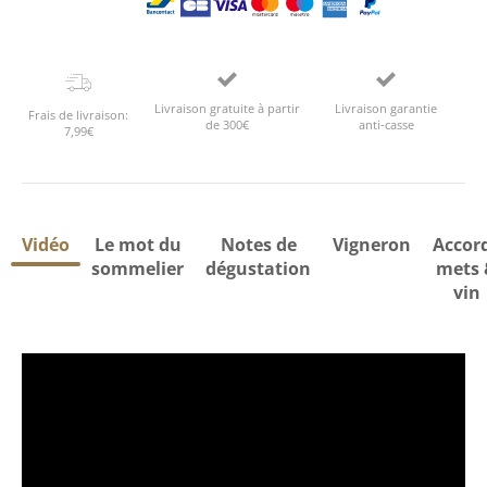
Livraison gratuite à partir
Livraison garantie
Frais de livraison:
de 300€
anti-casse
7,99€
Vidéo
Le mot du
Notes de
Vigneron
Accor
sommelier
dégustation
mets 
vin