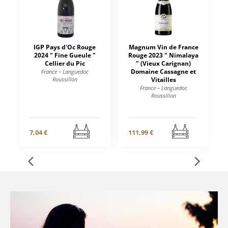
IGP Pays d'Oc Rouge
Magnum Vin de France
2024 " Fine Gueule "
Rouge 2023 " Nimalaya
Cellier du Pic
" (Vieux Carignan)
Domaine Cassagne et
France – Languedoc
Roussillon
Vitailles
France – Languedoc
Roussillon
7,04 €
111,99 €