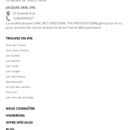
Le samedi de 7H30 à 16h00
JACQUES SARL (FR)
33 Grande Rue
+33624396227
La société Jacques SARL (RCS 503513384, TVA FR01503513384) gère pour le compte de La Cave des Sommeliers les transactions bancaires et la facturation
pour la vente de vins et alcools livrés en France Métropolitaine
TROUVEZ UN VIN
Vins de France
Vins hors France
Les bulles
Les blancs
Les rosés
Les rouges
Les spiritueux
Nouveautés
Le top des ventes
Vins bio
Les vins de prestige
NOUS CONNAÎTRE
VIGNERONS
OFFRE SPÉCIALES
BLOG