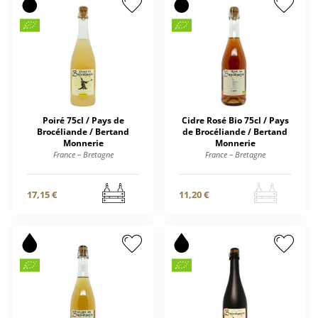
Poiré 75cl / Pays de
Cidre Rosé Bio 75cl / Pays
Brocéliande / Bertand
de Brocéliande / Bertand
Monnerie
Monnerie
France – Bretagne
France – Bretagne
17,15 €
11,20 €