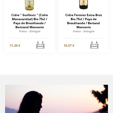
Cidre " Guillevic " (Cidre
Cidre Fermier Extra Brut
Monovariétal) Bio 75cl /
Bio 75cl / Pays de
Pays de Brocéliande /
Brocéliande / Bertand
Bertrand Monnerie
Monnerie
France – Bretagne
France – Bretagne
11,20 €
10,57 €