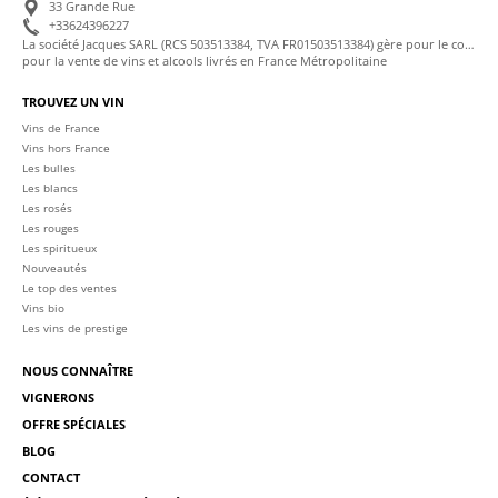
33 Grande Rue
+33624396227
La société Jacques SARL (RCS 503513384, TVA FR01503513384) gère pour le compte de La Cave des Sommeliers les transactions bancaires et la facturation
pour la vente de vins et alcools livrés en France Métropolitaine
TROUVEZ UN VIN
Vins de France
Vins hors France
Les bulles
Les blancs
Les rosés
Les rouges
Les spiritueux
Nouveautés
Le top des ventes
Vins bio
Les vins de prestige
NOUS CONNAÎTRE
VIGNERONS
OFFRE SPÉCIALES
BLOG
CONTACT