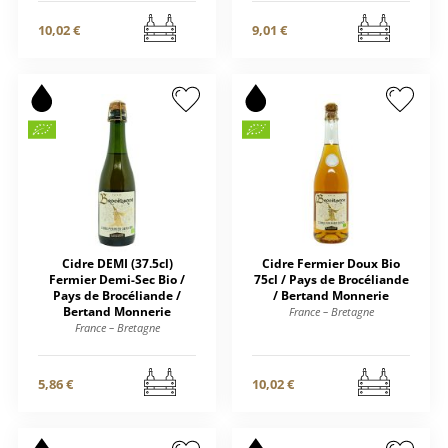
10,02 €
9,01 €
Cidre DEMI (37.5cl)
Cidre Fermier Doux Bio
Fermier Demi-Sec Bio /
75cl / Pays de Brocéliande
Pays de Brocéliande /
/ Bertand Monnerie
Bertand Monnerie
France – Bretagne
France – Bretagne
5,86 €
10,02 €