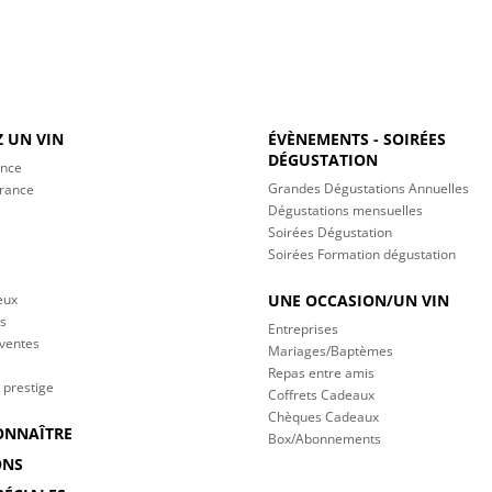
 UN VIN
ÉVÈNEMENTS - SOIRÉES
DÉGUSTATION
ance
Grandes Dégustations Annuelles
France
Dégustations mensuelles
Soirées Dégustation
Soirées Formation dégustation
eux
UNE OCCASION/UN VIN
s
Entreprises
 ventes
Mariages/Baptèmes
Repas entre amis
 prestige
Coffrets Cadeaux
Chèques Cadeaux
ONNAÎTRE
Box/Abonnements
ONS