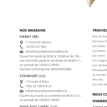
NOS MAGASINS
TROUVEZ
HABAY (BE)
Vins de Fr
Vins hors 
7, route de Gérasa
Les bulles
+32 63 231 060
Les blancs
info@lacavedessommeliers.be
Les rosés
Ouvert le mardi de 9h30 à 12h00 et de 13h00 à 17h00
Les rouges
Les mercredi, jeudi et vendredi de 9h30 à 12h00 et de 13h00 à 18h30
Le samedi de 10h00 à 18h00
Les spiritu
Numéro d'entreprise: BE0470655480
Nouveauté
Le top des
STEINFORT (LU)
Vins bio
1-3 route d'Arlon
Les vins de
+352 26 108 910 23
info@lacavedessommeliers.lu
NOUS C
Ouvert du mardi au vendredi de 9h30 à 12h00 et de 13h00 à 18h30
Le samedi de 10h00 à 18h00
VIGNER
WINE NOT ? MERL (LU)