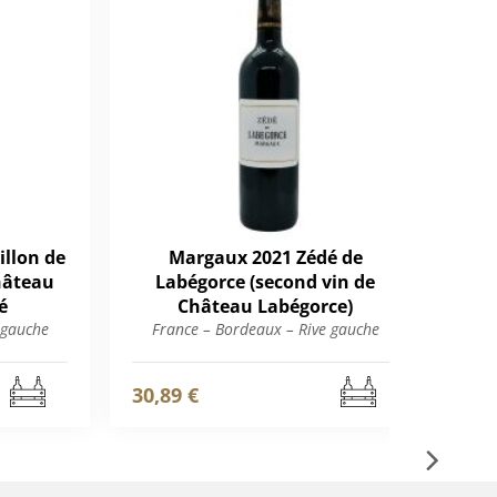
illon de
Margaux 2021 Zédé de
P
Château
Labégorce (second vin de
é
Château Labégorce)
Fr
 gauche
France – Bordeaux – Rive gauche
30,89 €
548