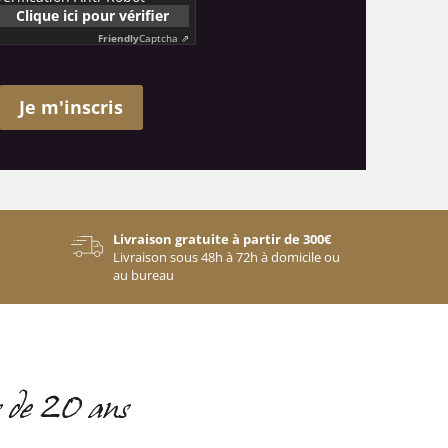
Clique ici pour vérifier
Friendly
Captcha ⇗
Je m'inscris
Livraison gratuite à partir de 300€
Livraison sous 48h à 72h à domicile ou
au bureau