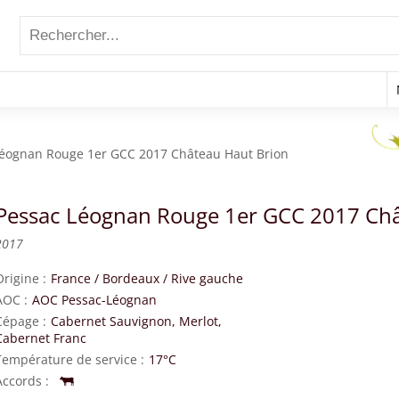
Léognan Rouge 1er GCC 2017 Château Haut Brion
Pessac Léognan Rouge 1er GCC 2017 Châ
2017
Origine
France
/
Bordeaux
/
Rive gauche
AOC
AOC Pessac-Léognan
Cépage
Cabernet Sauvignon, Merlot,
Cabernet Franc
Température de service
17°C
Accords