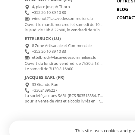
OFFRE S
4, place Joseph Thorn
BLOG
+352 26 10 89 10 30
CONTAC
winenot@lacavedessommeliers.lu
Ouvert le mardi, mercredi et samedi de 10h à 18h30,
le jeudi de 10h à 22h00, le vendredi de 10h à 20h30
ETTELBRUCK (LU)
8 Zone Artisanale et Commerciale
+352 26 10 89 10 33
ettelbruck@lacavedessommeliers.lu
Ouvert du lundi au vendredi de 7h30 à 18 h00
Le samedi de 7H30 à 16h00
JACQUES SARL (FR)
33 Grande Rue
+33624396227
La société Jacques SARL (RCS 503513384, TVA FR01503513384) gère pour le compte de La Cave des Sommeliers les transactions bancaires et la facturation
pour la vente de vins et alcools livrés en France Métropolitaine
This site uses cookies and gi
L'A