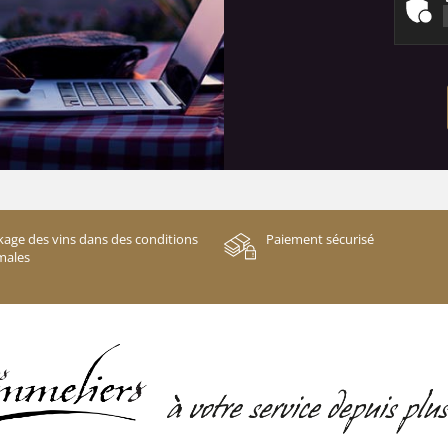
kage des vins dans des conditions
Paiement sécurisé
males