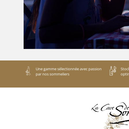
Une gamme sélectionnée avec passion
Stoc
par nos sommeliers
opti