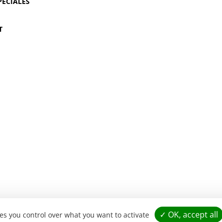
PÉCIALES
T
✓ OK, accept all
ves you control over what you want to activate
BUS D'ALCOOL EST DANGEREUX POUR LA SANTÉ. CONSOMMEZ AVEC MODÉRAT