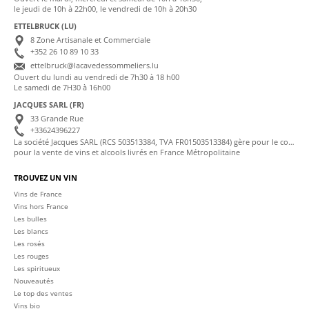
le jeudi de 10h à 22h00, le vendredi de 10h à 20h30
ETTELBRUCK (LU)
8 Zone Artisanale et Commerciale
+352 26 10 89 10 33
ettelbruck@lacavedessommeliers.lu
Ouvert du lundi au vendredi de 7h30 à 18 h00
Le samedi de 7H30 à 16h00
JACQUES SARL (FR)
33 Grande Rue
+33624396227
La société Jacques SARL (RCS 503513384, TVA FR01503513384) gère pour le compte de La Cave des Sommeliers les transactions bancaires et la facturation
pour la vente de vins et alcools livrés en France Métropolitaine
TROUVEZ UN VIN
Vins de France
Vins hors France
Les bulles
Les blancs
Les rosés
Les rouges
Les spiritueux
Nouveautés
Le top des ventes
Vins bio