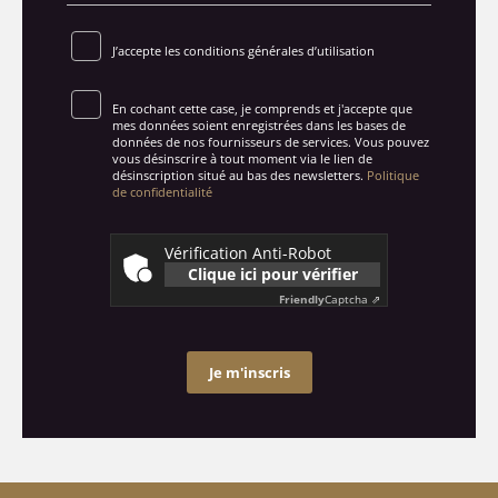
J’accepte les conditions générales d’utilisation
En cochant cette case, je comprends et j'accepte que
mes données soient enregistrées dans les bases de
données de nos fournisseurs de services. Vous pouvez
vous désinscrire à tout moment via le lien de
désinscription situé au bas des newsletters.
Politique
de confidentialité
Vérification Anti-Robot
Clique ici pour vérifier
Friendly
Captcha ⇗
Je m'inscris