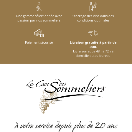
Une gamme sélectionnée avec
Stockage des vins dans des
passion par nos sommeliers
conditions optimales
Paiement sécurisé
Livraison gratuite à partir de
300€
Livraison sous 48h à 72h à
domicile ou au bureau