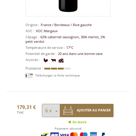
Origine
France
/
Bordeaux
/
Rive gauche
AOC
AOC Margaux
Cépage
62% cabernet sauvignon, 36% merlot, 2%
petit verdot
Température de service
17°C
Potentiel de garde
20 ans dans une bonne cave
Accords
Puissance
Téléchargez la fiche technique
179,31 €
AJOUTER AU PANIER
TVAC
En stock
Paiement sécurisé