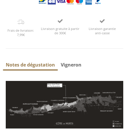
Livraison gratuite à partir
Livraison garantie
Frais de livraison:
de 300€
anti-casse
7,99€
Notes de dégustation
Vigneron