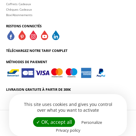
Coffrets Cadeaux
Chèques Cadeaux
Box/Abonnements
RESTONS CONNECTÉS
TÉLÉCHARGEZ NOTRE TARIF COMPLET
MÉTHODES DE PAIEMENT
LIVRAISON GRATUITE À PARTIR DE 300€
This site uses cookies and gives you control
over what you want to activate
L'ABUS D'ALCOOL EST DANGEREUX POUR LA SANTÉ. CONSOMMEZ AVEC
✓ OK, accept all
Personalize
MODÉRATION.
Privacy policy
Conditions Générales de Vente
Politique de Confidentialité
Gestion des services
Site web par
Créatix