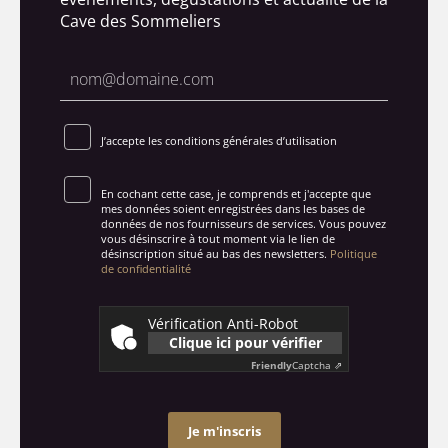
Cave des Sommeliers
J’accepte les conditions générales d’utilisation
En cochant cette case, je comprends et j'accepte que
mes données soient enregistrées dans les bases de
données de nos fournisseurs de services. Vous pouvez
vous désinscrire à tout moment via le lien de
désinscription situé au bas des newsletters.
Politique
de confidentialité
Vérification Anti-Robot
Clique ici pour vérifier
Friendly
Captcha ⇗
Je m'inscris