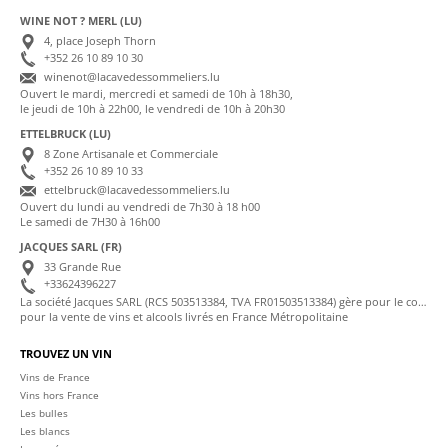
WINE NOT ? MERL (LU)
4, place Joseph Thorn
+352 26 10 89 10 30
winenot@lacavedessommeliers.lu
Ouvert le mardi, mercredi et samedi de 10h à 18h30,
le jeudi de 10h à 22h00, le vendredi de 10h à 20h30
ETTELBRUCK (LU)
8 Zone Artisanale et Commerciale
+352 26 10 89 10 33
ettelbruck@lacavedessommeliers.lu
Ouvert du lundi au vendredi de 7h30 à 18 h00
Le samedi de 7H30 à 16h00
JACQUES SARL (FR)
33 Grande Rue
+33624396227
La société Jacques SARL (RCS 503513384, TVA FR01503513384) gère pour le compte de La Cave des Sommeliers les transactions bancaires et la facturation
pour la vente de vins et alcools livrés en France Métropolitaine
TROUVEZ UN VIN
Vins de France
Vins hors France
Les bulles
Les blancs