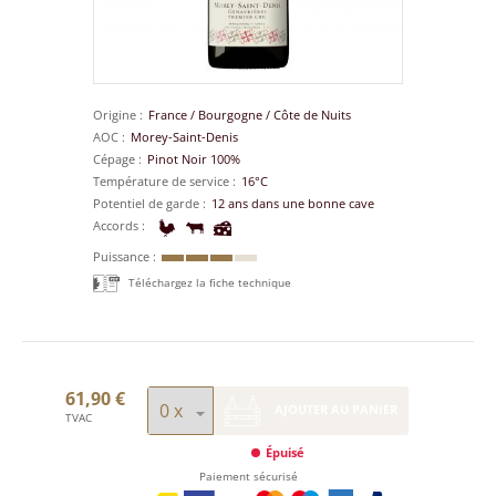
Origine
France
/
Bourgogne
/
Côte de Nuits
AOC
Morey-Saint-Denis
Cépage
Pinot Noir 100%
Température de service
16°C
Potentiel de garde
12 ans dans une bonne cave
Accords
Puissance
Téléchargez la fiche technique
61,90 €
AJOUTER AU PANIER
TVAC
Épuisé
Paiement sécurisé