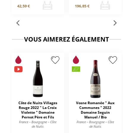
42,59 €
196,85 €
VOUS AIMEREZ ÉGALEMENT
Côte de Nuits Villages
Vosne Romanée " Aux
Rouge 2022 " La Croix
Communes " 2022
Violette " Domaine
Domaine Seguin
Pernot Père et Fils
Manuel / Bio
France – Bourgogne – Côte
France – Bourgogne – Côte
de Nuits
de Nuits