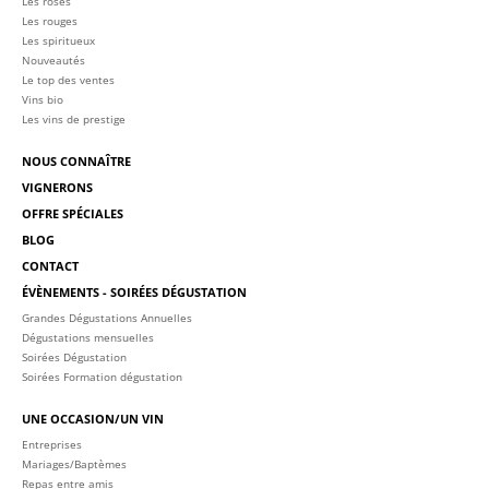
Les rosés
Les rouges
Les spiritueux
Nouveautés
Le top des ventes
Vins bio
Les vins de prestige
NOUS CONNAÎTRE
VIGNERONS
OFFRE SPÉCIALES
BLOG
CONTACT
ÉVÈNEMENTS - SOIRÉES DÉGUSTATION
Grandes Dégustations Annuelles
Dégustations mensuelles
Soirées Dégustation
Soirées Formation dégustation
UNE OCCASION/UN VIN
Entreprises
Mariages/Baptèmes
Repas entre amis