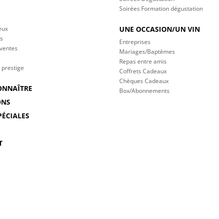
Soirées Formation dégustation
eux
UNE OCCASION/UN VIN
s
Entreprises
 ventes
Mariages/Baptèmes
Repas entre amis
 prestige
Coffrets Cadeaux
Chèques Cadeaux
ONNAÎTRE
Box/Abonnements
ONS
PÉCIALES
T