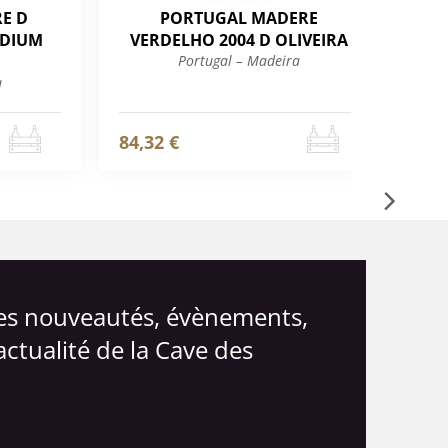
E D
PORTUGAL MADERE
EDIUM
VERDELHO 2004 D OLIVEIRA
VE
Portugal – Madeira
a
84,32 €
168
les nouveautés, évènements,
actualité de la Cave des