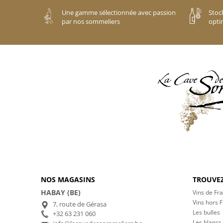
Une gamme sélectionnée avec passion
Stoc
par nos sommeliers
opti
NOS MAGASINS
TROUVEZ
HABAY (BE)
Vins de Fr
Vins hors 
7, route de Gérasa
Les bulles
+32 63 231 060
Les blancs