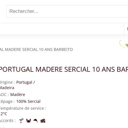
L MADERE SERCIAL 10 ANS BARBEITO
PORTUGAL MADERE SERCIAL 10 ANS BA
Origine
Portugal
/
Madeira
AOC
Madère
Cépage
100% Sercial
Température de service
12°C
Accords