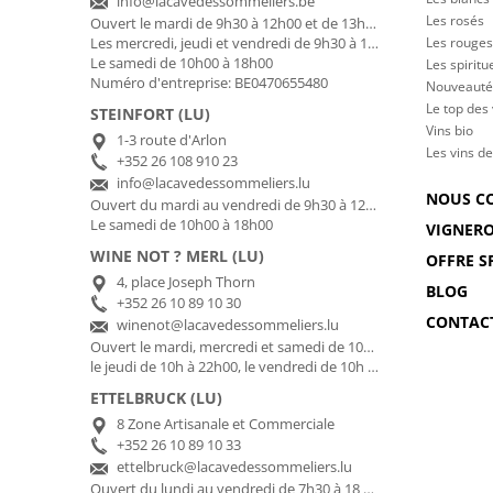
info@lacavedessommeliers.be
Les rosés
Ouvert le mardi de 9h30 à 12h00 et de 13h00 à 17h00
Les rouges
Les mercredi, jeudi et vendredi de 9h30 à 12h00 et de 13h00 à 18h30
Le samedi de 10h00 à 18h00
Les spiritu
Numéro d'entreprise: BE0470655480
Nouveauté
Le top des
STEINFORT (LU)
Vins bio
1-3 route d'Arlon
Les vins de
+352 26 108 910 23
info@lacavedessommeliers.lu
NOUS C
Ouvert du mardi au vendredi de 9h30 à 12h00 et de 13h00 à 18h30
Le samedi de 10h00 à 18h00
VIGNER
WINE NOT ? MERL (LU)
OFFRE S
4, place Joseph Thorn
BLOG
+352 26 10 89 10 30
CONTAC
winenot@lacavedessommeliers.lu
Ouvert le mardi, mercredi et samedi de 10h à 18h30,
le jeudi de 10h à 22h00, le vendredi de 10h à 20h30
ETTELBRUCK (LU)
8 Zone Artisanale et Commerciale
+352 26 10 89 10 33
ettelbruck@lacavedessommeliers.lu
Ouvert du lundi au vendredi de 7h30 à 18 h00