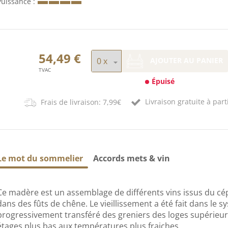
Puissance
54,49 €
AJOUTER AU PANIER
TVAC
Épuisé
Livraison gratuite à part
Frais de livraison: 7,99€
Le mot du sommelier
Accords mets & vin
Ce madère est un assemblage de différents vins issus du cép
dans des fûts de chêne. Le vieillissement a été fait dans le sy
progressivement transféré des greniers des loges supérieures
étages plus bas aux températures plus fraiches.