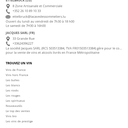
ETTELBRUCK (LU)
8 Zone Artisanale et Commerciale
+352 26 10 89 10 33
ettelbruck@lacavedessommeliers.lu
Ouvert du lundi au vendredi de 7h30 à 18 h00
Le samedi de 7H30 à 16h00
JACQUES SARL (FR)
33 Grande Rue
+33624396227
La société Jacques SARL (RCS 503513384, TVA FR01503513384) gère pour le compte de La Cave des Sommeliers les transactions bancaires et la facturation
pour la vente de vins et alcools livrés en France Métropolitaine
TROUVEZ UN VIN
Vins de France
Vins hors France
Les bulles
Les blancs
Les rosés
Les rouges
Les spiritueux
Nouveautés
Le top des ventes
Vins bio
Les vins de prestige