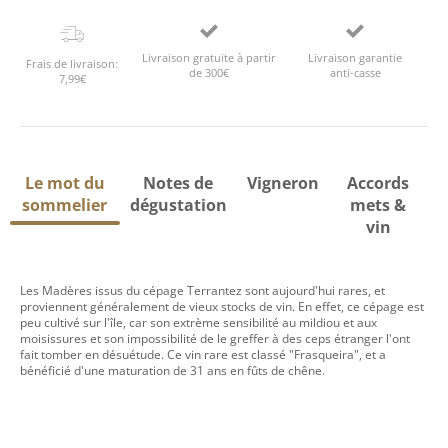
Livraison gratuite à partir
Livraison garantie
Frais de livraison:
de 300€
anti-casse
7,99€
Le mot du
Notes de
Vigneron
Accords
sommelier
dégustation
mets &
vin
Les Madères issus du cépage Terrantez sont aujourd'hui rares, et
proviennent généralement de vieux stocks de vin. En effet, ce cépage est
peu cultivé sur l'île, car son extrème sensibilité au mildiou et aux
moisissures et son impossibilité de le greffer à des ceps étranger l'ont
fait tomber en désuétude. Ce vin rare est classé "Frasqueira", et a
bénéficié d'une maturation de 31 ans en fûts de chêne.