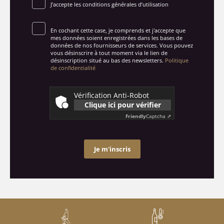
J’accepte les conditions générales d’utilisation
En cochant cette case, je comprends et j'accepte que
mes données soient enregistrées dans les bases de
données de nos fournisseurs de services. Vous pouvez
vous désinscrire à tout moment via le lien de
désinscription situé au bas des newsletters.
Politique
de confidentialité
Vérification Anti-Robot
Clique ici pour vérifier
Friendly
Captcha ⇗
Je m'inscris