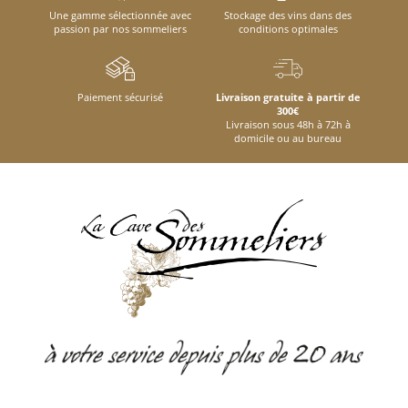
Une gamme sélectionnée avec
Stockage des vins dans des
passion par nos sommeliers
conditions optimales
Paiement sécurisé
Livraison gratuite à partir de
300€
Livraison sous 48h à 72h à
domicile ou au bureau