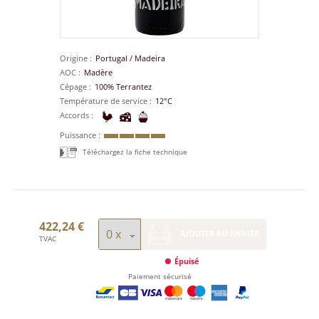
Origine
Portugal
/
Madeira
AOC
Madère
Cépage
100% Terrantez
Température de service
12°C
Accords
Puissance
Téléchargez la fiche technique
422,24 €
AJOUTER AU PANIER
TVAC
Épuisé
Paiement sécurisé