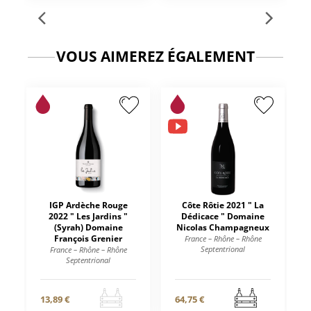
VOUS AIMEREZ ÉGALEMENT
IGP Ardèche Rouge
Côte Rôtie 2021 " La
2022 " Les Jardins "
Dédicace " Domaine
(Syrah) Domaine
Nicolas Champagneux
François Grenier
France – Rhône – Rhône
Septentrional
France – Rhône – Rhône
Septentrional
13,89 €
64,75 €