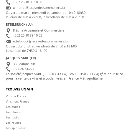
+352 26 10 89 10 30
winenot@lacavedessommeliers.lu
Ouvert le mardi, mercredi et samedi de 10h à 18h30,
le jeudi de 10h à 22h00, le vendredi de 10h à 20h30
ETTELBRUCK (LU)
8 Zone Artisanale et Commerciale
+352 26 10 89 10 33
ettelbruck@lacavedessommeliers.lu
Ouvert du lundi au vendredi de 7h30 à 18 h00
Le samedi de 7H30 à 16h00
JACQUES SARL (FR)
33 Grande Rue
+33624396227
La société Jacques SARL (RCS 503513384, TVA FR01503513384) gère pour le compte de La Cave des Sommeliers les transactions bancaires et la facturation
pour la vente de vins et alcools livrés en France Métropolitaine
TROUVEZ UN VIN
Vins de France
Vins hors France
Les bulles
Les blancs
Les rosés
Les rouges
Les spiritueux