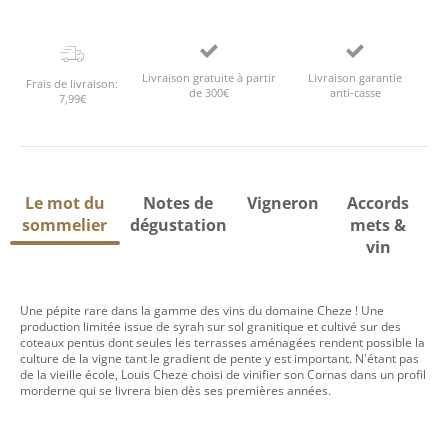
Livraison gratuite à partir
Livraison garantie
Frais de livraison:
de 300€
anti-casse
7,99€
Le mot du
Notes de
Vigneron
Accords
sommelier
dégustation
mets &
vin
Une pépite rare dans la gamme des vins du domaine Cheze ! Une
production limitée issue de syrah sur sol granitique et cultivé sur des
coteaux pentus dont seules les terrasses aménagées rendent possible la
culture de la vigne tant le gradient de pente y est important. N'étant pas
de la vieille école, Louis Cheze choisi de vinifier son Cornas dans un profil
morderne qui se livrera bien dès ses premières années.