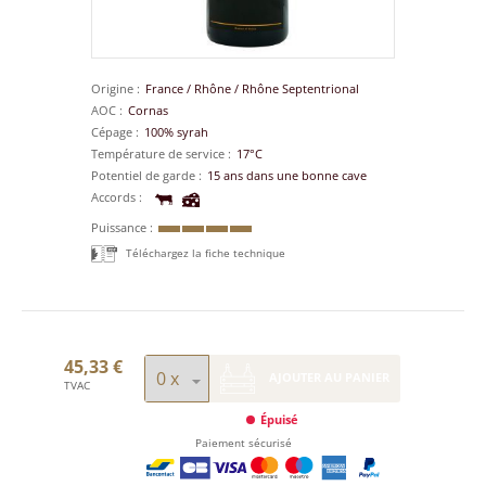
Origine
France
/
Rhône
/
Rhône Septentrional
AOC
Cornas
Cépage
100% syrah
Température de service
17°C
Potentiel de garde
15 ans dans une bonne cave
Accords
Puissance
Téléchargez la fiche technique
45,33 €
AJOUTER AU PANIER
TVAC
Épuisé
Paiement sécurisé