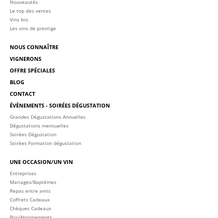
Nouveautés
Le top des ventes
Vins bio
Les vins de prestige
NOUS CONNAÎTRE
VIGNERONS
OFFRE SPÉCIALES
BLOG
CONTACT
ÉVÈNEMENTS - SOIRÉES DÉGUSTATION
Grandes Dégustations Annuelles
Dégustations mensuelles
Soirées Dégustation
Soirées Formation dégustation
UNE OCCASION/UN VIN
Entreprises
Mariages/Baptèmes
Repas entre amis
Coffrets Cadeaux
Chèques Cadeaux
Box/Abonnements