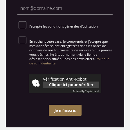
J’accepte les conditions générales d’utilisation
En cochant cette case, je comprends et j'accepte que
mes données soient enregistrées dans les bases de
données de nos fournisseurs de services. Vous pouvez
vous désinscrire à tout moment via le lien de
désinscription situé au bas des newsletters.
Politique
de confidentialité
Vérification Anti-Robot
Clique ici pour vérifier
Friendly
Captcha ⇗
Je m'inscris