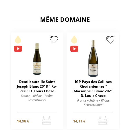
MÊME DOMAINE
Demi bouteille Saint
IGP Pays des Collines
Joseph Blanc 2018 " Ro-
Rhodaniennes "
Rée " D. Louis Cheze
Marsanne " Blanc 2021
D. Louis Cheze
France – Rhône – Rhône
Septentrional
France – Rhône – Rhône
Septentrional
14,98 €
14,11 €