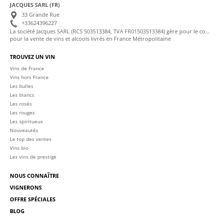
JACQUES SARL (FR)
33 Grande Rue
+33624396227
La société Jacques SARL (RCS 503513384, TVA FR01503513384) gère pour le compte de La Cave des Sommeliers les transactions bancaires et la facturation
pour la vente de vins et alcools livrés en France Métropolitaine
TROUVEZ UN VIN
Vins de France
Vins hors France
Les bulles
Les blancs
Les rosés
Les rouges
Les spiritueux
Nouveautés
Le top des ventes
Vins bio
Les vins de prestige
NOUS CONNAÎTRE
VIGNERONS
OFFRE SPÉCIALES
BLOG