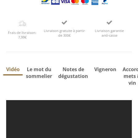
Livraison gratuite à partir
Livraison garantie
Frais de livraison:
de 300€
anti-casse
7,99€
Vidéo
Le mot du
Notes de
Vigneron
Accor
sommelier
dégustation
mets 
vin