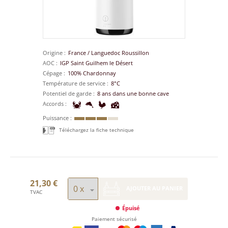
Origine
France
/
Languedoc Roussillon
AOC
IGP Saint Guilhem le Désert
Cépage
100% Chardonnay
Température de service
8°C
Potentiel de garde
8 ans dans une bonne cave
Accords
Puissance
Téléchargez la fiche technique
21,30 €
AJOUTER AU PANIER
TVAC
Épuisé
Paiement sécurisé