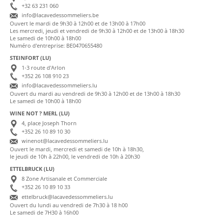
+32 63 231 060
info@lacavedessommeliers.be
Ouvert le mardi de 9h30 à 12h00 et de 13h00 à 17h00
Les mercredi, jeudi et vendredi de 9h30 à 12h00 et de 13h00 à 18h30
Le samedi de 10h00 à 18h00
Numéro d'entreprise: BE0470655480
STEINFORT (LU)
1-3 route d'Arlon
+352 26 108 910 23
info@lacavedessommeliers.lu
Ouvert du mardi au vendredi de 9h30 à 12h00 et de 13h00 à 18h30
Le samedi de 10h00 à 18h00
WINE NOT ? MERL (LU)
4, place Joseph Thorn
+352 26 10 89 10 30
winenot@lacavedessommeliers.lu
Ouvert le mardi, mercredi et samedi de 10h à 18h30,
le jeudi de 10h à 22h00, le vendredi de 10h à 20h30
ETTELBRUCK (LU)
8 Zone Artisanale et Commerciale
+352 26 10 89 10 33
ettelbruck@lacavedessommeliers.lu
Ouvert du lundi au vendredi de 7h30 à 18 h00
Le samedi de 7H30 à 16h00