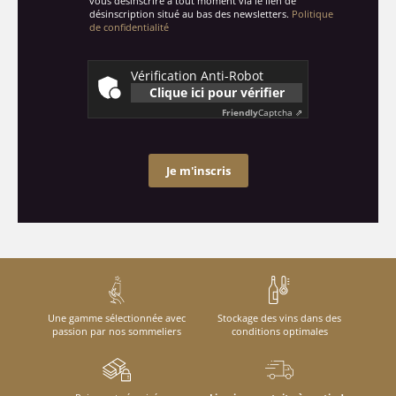
vous désinscrire à tout moment via le lien de
désinscription situé au bas des newsletters.
Politique
de confidentialité
Vérification Anti-Robot
Clique ici pour vérifier
Friendly
Captcha ⇗
Je m'inscris
Une gamme sélectionnée avec
Stockage des vins dans des
passion par nos sommeliers
conditions optimales