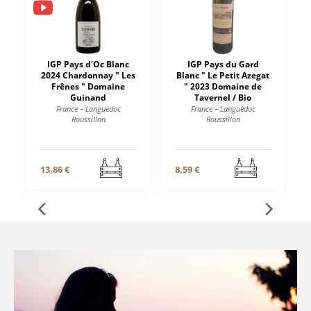
IGP Pays d'Oc Blanc
IGP Pays du Gard
2024 Chardonnay " Les
Blanc " Le Petit Azegat
Frênes " Domaine
" 2023 Domaine de
Guinand
Tavernel / Bio
France – Languedoc
France – Languedoc
Roussillon
Roussillon
13,86 €
8,59 €