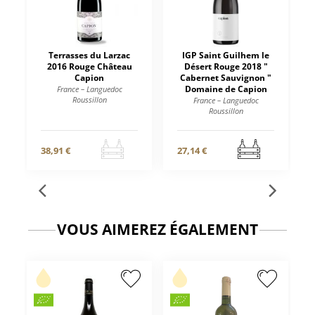
Terrasses du Larzac
IGP Saint Guilhem le
2016 Rouge Château
Désert Rouge 2018 "
Capion
Cabernet Sauvignon "
Domaine de Capion
France – Languedoc
Roussillon
France – Languedoc
Roussillon
38,91 €
27,14 €
VOUS AIMEREZ ÉGALEMENT