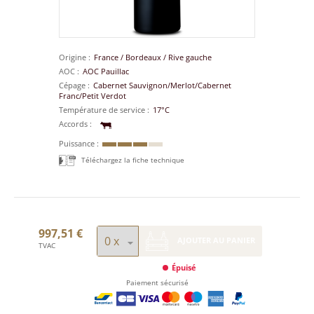
Origine
France
/
Bordeaux
/
Rive gauche
AOC
AOC Pauillac
Cépage
Cabernet Sauvignon/Merlot/Cabernet
Franc/Petit Verdot
Température de service
17°C
Accords
Puissance
Téléchargez la fiche technique
997,51 €
AJOUTER AU PANIER
TVAC
Épuisé
Paiement sécurisé