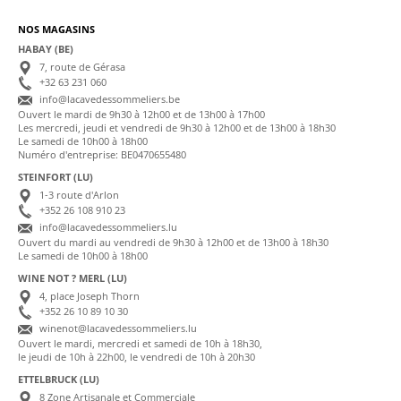
NOS MAGASINS
HABAY (BE)
7, route de Gérasa
+32 63 231 060
info@lacavedessommeliers.be
Ouvert le mardi de 9h30 à 12h00 et de 13h00 à 17h00
Les mercredi, jeudi et vendredi de 9h30 à 12h00 et de 13h00 à 18h30
Le samedi de 10h00 à 18h00
Numéro d'entreprise: BE0470655480
STEINFORT (LU)
1-3 route d'Arlon
+352 26 108 910 23
info@lacavedessommeliers.lu
Ouvert du mardi au vendredi de 9h30 à 12h00 et de 13h00 à 18h30
Le samedi de 10h00 à 18h00
WINE NOT ? MERL (LU)
4, place Joseph Thorn
+352 26 10 89 10 30
winenot@lacavedessommeliers.lu
Ouvert le mardi, mercredi et samedi de 10h à 18h30,
le jeudi de 10h à 22h00, le vendredi de 10h à 20h30
ETTELBRUCK (LU)
8 Zone Artisanale et Commerciale