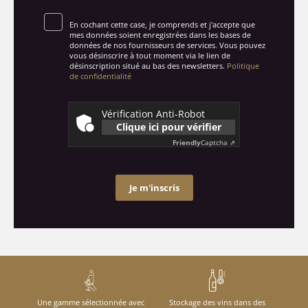
En cochant cette case, je comprends et j'accepte que
mes données soient enregistrées dans les bases de
données de nos fournisseurs de services. Vous pouvez
vous désinscrire à tout moment via le lien de
désinscription situé au bas des newsletters.
Politique
de confidentialité
Vérification Anti-Robot
Clique ici pour vérifier
Friendly
Captcha ⇗
Je m'inscris
Une gamme sélectionnée avec
Stockage des vins dans des