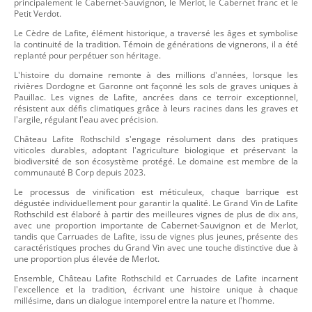
principalement le Cabernet-Sauvignon, le Merlot, le Cabernet franc et le
Petit Verdot.
Le Cèdre de Lafite, élément historique, a traversé les âges et symbolise
la continuité de la tradition. Témoin de générations de vignerons, il a été
replanté pour perpétuer son héritage.
L'histoire du domaine remonte à des millions d'années, lorsque les
rivières Dordogne et Garonne ont façonné les sols de graves uniques à
Pauillac. Les vignes de Lafite, ancrées dans ce terroir exceptionnel,
résistent aux défis climatiques grâce à leurs racines dans les graves et
l'argile, régulant l'eau avec précision.
Château Lafite Rothschild s'engage résolument dans des pratiques
viticoles durables, adoptant l'agriculture biologique et préservant la
biodiversité de son écosystème protégé. Le domaine est membre de la
communauté B Corp depuis 2023.
Le processus de vinification est méticuleux, chaque barrique est
dégustée individuellement pour garantir la qualité. Le Grand Vin de Lafite
Rothschild est élaboré à partir des meilleures vignes de plus de dix ans,
avec une proportion importante de Cabernet-Sauvignon et de Merlot,
tandis que Carruades de Lafite, issu de vignes plus jeunes, présente des
caractéristiques proches du Grand Vin avec une touche distinctive due à
une proportion plus élevée de Merlot.
Ensemble, Château Lafite Rothschild et Carruades de Lafite incarnent
l'excellence et la tradition, écrivant une histoire unique à chaque
millésime, dans un dialogue intemporel entre la nature et l'homme.