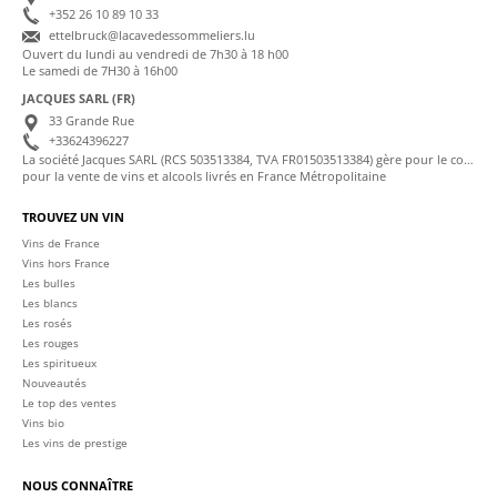
+352 26 10 89 10 33
ettelbruck@lacavedessommeliers.lu
Ouvert du lundi au vendredi de 7h30 à 18 h00
Le samedi de 7H30 à 16h00
JACQUES SARL (FR)
33 Grande Rue
+33624396227
La société Jacques SARL (RCS 503513384, TVA FR01503513384) gère pour le compte de La Cave des Sommeliers les transactions bancaires et la facturation
pour la vente de vins et alcools livrés en France Métropolitaine
TROUVEZ UN VIN
Vins de France
Vins hors France
Les bulles
Les blancs
Les rosés
Les rouges
Les spiritueux
Nouveautés
Le top des ventes
Vins bio
Les vins de prestige
NOUS CONNAÎTRE