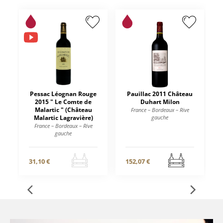
Pessac Léognan Rouge
Pauillac 2011 Château
2015 " Le Comte de
Duhart Milon
Malartic " (Château
France – Bordeaux – Rive
Malartic Lagravière)
gauche
France – Bordeaux – Rive
gauche
31,10 €
152,07 €