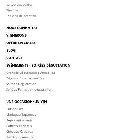
Le top des ventes
Vins bio
Les vins de prestige
NOUS CONNAÎTRE
VIGNERONS
OFFRE SPÉCIALES
BLOG
CONTACT
ÉVÈNEMENTS - SOIRÉES DÉGUSTATION
Grandes Dégustations Annuelles
Dégustations mensuelles
Soirées Dégustation
Soirées Formation dégustation
UNE OCCASION/UN VIN
Entreprises
Mariages/Baptèmes
Repas entre amis
Coffrets Cadeaux
Chèques Cadeaux
Box/Abonnements