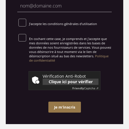
J’accepte les conditions générales d’utilisation
En cochant cette case, je comprends et j'accepte que
mes données soient enregistrées dans les bases de
données de nos fournisseurs de services. Vous pouvez
vous désinscrire à tout moment via le lien de
désinscription situé au bas des newsletters.
Politique
de confidentialité
Vérification Anti-Robot
Clique ici pour vérifier
Friendly
Captcha ⇗
Je m'inscris