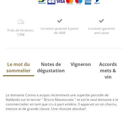
Livraison gratuite à partir
Livraison garantie
Frais de livraison:
de 300€
anti-casse
7,99€
Le mot du
Notes de
Vigneron
Accords
sommelier
dégustation
mets &
vin
Le domaine Corino a acquis récemment une superbe parcelle de
Nebbiolo sur le terroir " Bricco Manescotto " et est le seul domaine à le
commercialier en tant que cru à part entière. Il apparait un vin charnu,
intense et de grande classe. Une réussite absolue!