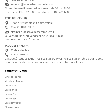
winenot@lacavedessommeliers.lu
Ouvert le mardi, mercredi et samedi de 10h à 18h30,
le jeudi de 10h à 22h00, le vendredi de 10h à 20h30
ETTELBRUCK (LU)
8 Zone Artisanale et Commerciale
+352 26 10 89 10 33
ettelbruck@lacavedessommeliers.lu
Ouvert du lundi au vendredi de 7h30 à 18 h00
Le samedi de 7H30 à 16h00
JACQUES SARL (FR)
33 Grande Rue
+33624396227
La société Jacques SARL (RCS 503513384, TVA FR01503513384) gère pour le compte de La Cave des Sommeliers les transactions bancaires et la facturation
pour la vente de vins et alcools livrés en France Métropolitaine
TROUVEZ UN VIN
Vins de France
Vins hors France
Les bulles
Les blancs
Les rosés
Les rouges
Les spiritueux
Nouveautés