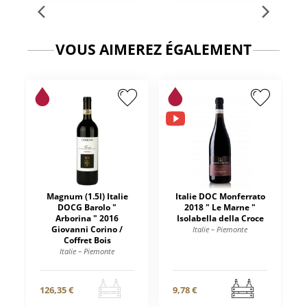
VOUS AIMEREZ ÉGALEMENT
Magnum (1.5l) Italie
Italie DOC Monferrato
DOCG Barolo "
2018 " Le Marne "
Arborina " 2016
Isolabella della Croce
Giovanni Corino /
Italie – Piemonte
Coffret Bois
Italie – Piemonte
126,35 €
9,78 €