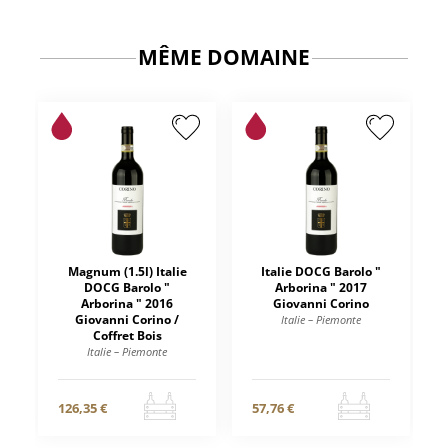
MÊME DOMAINE
Magnum (1.5l) Italie
Italie DOCG Barolo "
DOCG Barolo "
Arborina " 2017
Arborina " 2016
Giovanni Corino
Giovanni Corino /
Italie – Piemonte
Coffret Bois
Italie – Piemonte
126,35 €
57,76 €