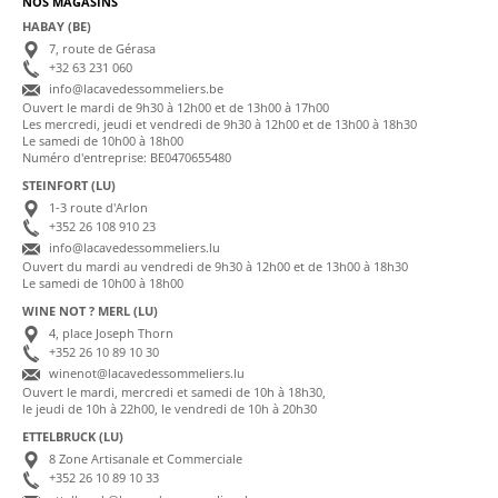
NOS MAGASINS
HABAY (BE)
7, route de Gérasa
+32 63 231 060
info@lacavedessommeliers.be
Ouvert le mardi de 9h30 à 12h00 et de 13h00 à 17h00
Les mercredi, jeudi et vendredi de 9h30 à 12h00 et de 13h00 à 18h30
Le samedi de 10h00 à 18h00
Numéro d'entreprise: BE0470655480
STEINFORT (LU)
1-3 route d'Arlon
+352 26 108 910 23
info@lacavedessommeliers.lu
Ouvert du mardi au vendredi de 9h30 à 12h00 et de 13h00 à 18h30
Le samedi de 10h00 à 18h00
WINE NOT ? MERL (LU)
4, place Joseph Thorn
+352 26 10 89 10 30
winenot@lacavedessommeliers.lu
Ouvert le mardi, mercredi et samedi de 10h à 18h30,
le jeudi de 10h à 22h00, le vendredi de 10h à 20h30
ETTELBRUCK (LU)
8 Zone Artisanale et Commerciale
+352 26 10 89 10 33