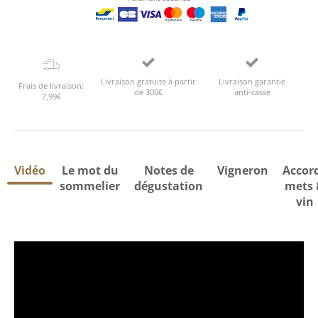
Livraison gratuite à partir
Livraison garantie
Frais de livraison:
de 300€
anti-casse
7,99€
Vidéo
Le mot du
Notes de
Vigneron
Accor
sommelier
dégustation
mets 
vin