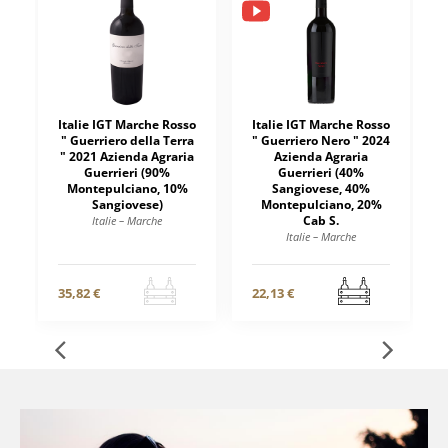
Italie IGT Marche Rosso
Italie IGT Marche Rosso
" Guerriero della Terra
" Guerriero Nero " 2024
" 2021 Azienda Agraria
Azienda Agraria
Guerrieri (90%
Guerrieri (40%
Montepulciano, 10%
Sangiovese, 40%
Sangiovese)
Montepulciano, 20%
Cab S.
Italie – Marche
Italie – Marche
35,82 €
22,13 €