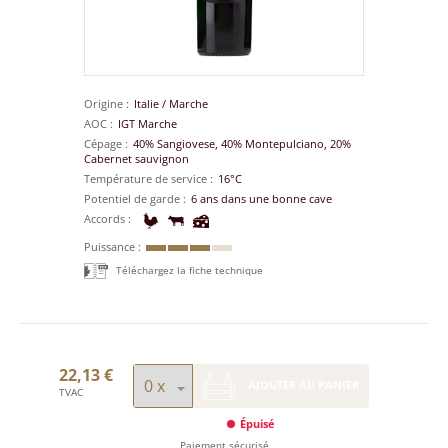
Origine
Italie
/
Marche
AOC
IGT Marche
Cépage
40% Sangiovese, 40% Montepulciano, 20%
Cabernet sauvignon
Température de service
16°C
Potentiel de garde
6 ans dans une bonne cave
Accords
Puissance
Téléchargez la fiche technique
22,13 €
AJOUTER AU PANIER
TVAC
Épuisé
Paiement sécurisé