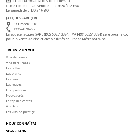
ettelbruck@lacavedessommeliers.lu
Ouvert du lundi au vendredi de 7h30 à 18 h00
Le samedi de 7H30 à 16h00
JACQUES SARL (FR)
33 Grande Rue
+33624396227
La société Jacques SARL (RCS 503513384, TVA FR01503513384) gère pour le compte de La Cave des Sommeliers les transactions bancaires et la facturation
pour la vente de vins et alcools livrés en France Métropolitaine
TROUVEZ UN VIN
Vins de France
Vins hors France
Les bulles
Les blancs
Les rosés
Les rouges
Les spiritueux
Nouveautés
Le top des ventes
Vins bio
Les vins de prestige
NOUS CONNAÎTRE
VIGNERONS