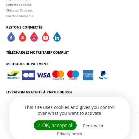
Coffrets Cadeaux
Chèques Cadeaux
Box/Abonnements
RESTONS CONNECTÉS
TÉLÉCHARGEZ NOTRE TARIF COMPLET
MÉTHODES DE PAIEMENT
LIVRAISON GRATUITE À PARTIR DE 300€
This site uses cookies and gives you control
over what you want to activate
L'ABUS D'ALCOOL EST DANGEREUX POUR LA SANTÉ. CONSOMMEZ AVEC
✓ OK, accept all
Personalize
MODÉRATION.
Privacy policy
Conditions Générales de Vente
Politique de Confidentialité
Gestion des services
Site web par
Créatix