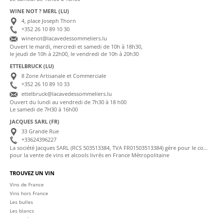
WINE NOT ? MERL (LU)
4, place Joseph Thorn
+352 26 10 89 10 30
winenot@lacavedessommeliers.lu
Ouvert le mardi, mercredi et samedi de 10h à 18h30,
le jeudi de 10h à 22h00, le vendredi de 10h à 20h30
ETTELBRUCK (LU)
8 Zone Artisanale et Commerciale
+352 26 10 89 10 33
ettelbruck@lacavedessommeliers.lu
Ouvert du lundi au vendredi de 7h30 à 18 h00
Le samedi de 7H30 à 16h00
JACQUES SARL (FR)
33 Grande Rue
+33624396227
La société Jacques SARL (RCS 503513384, TVA FR01503513384) gère pour le compte de La Cave des Sommeliers les transactions bancaires et la facturation
pour la vente de vins et alcools livrés en France Métropolitaine
TROUVEZ UN VIN
Vins de France
Vins hors France
Les bulles
Les blancs