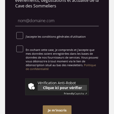
évènements, dégustations et actualité de la
Cave des Sommeliers
J’accepte les conditions générales d’utilisation
En cochant cette case, je comprends et j'accepte que
mes données soient enregistrées dans les bases de
données de nos fournisseurs de services. Vous pouvez
vous désinscrire à tout moment via le lien de
désinscription situé au bas des newsletters.
Politique
de confidentialité
Vérification Anti-Robot
Clique ici pour vérifier
Friendly
Captcha ⇗
Je m'inscris