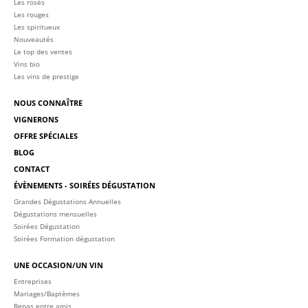
Les rosés
Les rouges
Les spiritueux
Nouveautés
Le top des ventes
Vins bio
Les vins de prestige
NOUS CONNAÎTRE
VIGNERONS
OFFRE SPÉCIALES
BLOG
CONTACT
ÉVÈNEMENTS - SOIRÉES DÉGUSTATION
Grandes Dégustations Annuelles
Dégustations mensuelles
Soirées Dégustation
Soirées Formation dégustation
UNE OCCASION/UN VIN
Entreprises
Mariages/Baptèmes
Repas entre amis