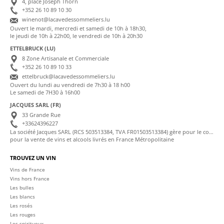
4, place Joseph Thorn
+352 26 10 89 10 30
winenot@lacavedessommeliers.lu
Ouvert le mardi, mercredi et samedi de 10h à 18h30,
le jeudi de 10h à 22h00, le vendredi de 10h à 20h30
ETTELBRUCK (LU)
8 Zone Artisanale et Commerciale
+352 26 10 89 10 33
ettelbruck@lacavedessommeliers.lu
Ouvert du lundi au vendredi de 7h30 à 18 h00
Le samedi de 7H30 à 16h00
JACQUES SARL (FR)
33 Grande Rue
+33624396227
La société Jacques SARL (RCS 503513384, TVA FR01503513384) gère pour le compte de La Cave des Sommeliers les transactions bancaires et la facturation
pour la vente de vins et alcools livrés en France Métropolitaine
TROUVEZ UN VIN
Vins de France
Vins hors France
Les bulles
Les blancs
Les rosés
Les rouges
Les spiritueux