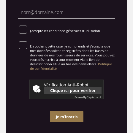
J’accepte les conditions générales d’utilisation
En cochant cette case, je comprends et j'accepte que
mes données soient enregistrées dans les bases de
données de nos fournisseurs de services. Vous pouvez
vous désinscrire à tout moment via le lien de
désinscription situé au bas des newsletters.
Politique
de confidentialité
Vérification Anti-Robot
Clique ici pour vérifier
Friendly
Captcha ⇗
Je m'inscris