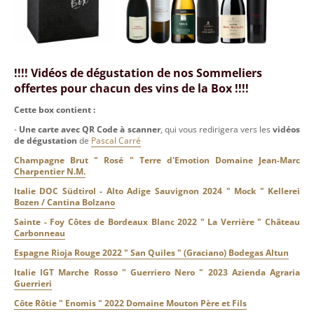
!!!! Vidéos de dégustation de nos Sommeliers
offertes pour chacun des vins de la Box !!!!
Cette box contient :
-
Une carte avec QR Code à scanner
, qui vous redirigera vers les
vidéos
de dégustation
de
Pascal Carré
Champagne Brut " Rosé " Terre d'Emotion Domaine Jean-Marc
Charpentier N.M.
Italie DOC Südtirol - Alto Adige Sauvignon 2024 " Mock " Kellerei
Bozen / Cantina Bolzano
Sainte - Foy Côtes de Bordeaux Blanc 2022 " La Verrière " Château
Carbonneau
Espagne Rioja Rouge 2022 " San Quiles " (Graciano) Bodegas Altun
Italie IGT Marche Rosso " Guerriero Nero " 2023 Azienda Agraria
Guerrieri
Côte Rôtie " Enomis " 2022 Domaine Mouton Père et Fils