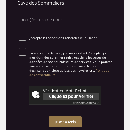
Cave des Sommeliers
J’accepte les conditions générales d’utilisation
En cochant cette case, je comprends et j'accepte que
mes données soient enregistrées dans les bases de
données de nos fournisseurs de services. Vous pouvez
vous désinscrire à tout moment via le lien de
désinscription situé au bas des newsletters.
Politique
de confidentialité
Vérification Anti-Robot
Clique ici pour vérifier
Friendly
Captcha ⇗
Je m'inscris