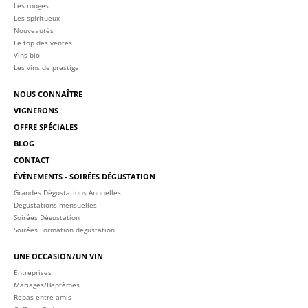
Les rouges
Les spiritueux
Nouveautés
Le top des ventes
Vins bio
Les vins de prestige
NOUS CONNAÎTRE
VIGNERONS
OFFRE SPÉCIALES
BLOG
CONTACT
ÉVÈNEMENTS - SOIRÉES DÉGUSTATION
Grandes Dégustations Annuelles
Dégustations mensuelles
Soirées Dégustation
Soirées Formation dégustation
UNE OCCASION/UN VIN
Entreprises
Mariages/Baptèmes
Repas entre amis