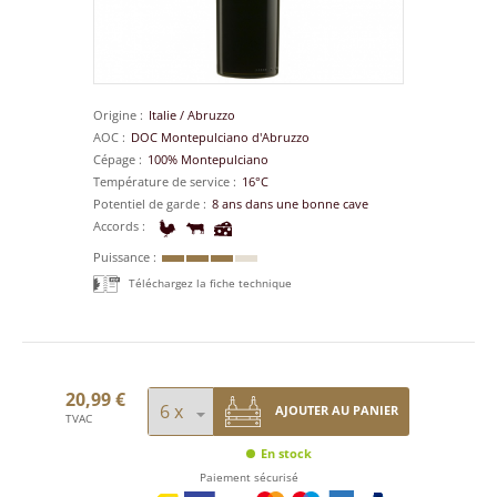
Origine
Italie
/
Abruzzo
AOC
DOC Montepulciano d'Abruzzo
Cépage
100% Montepulciano
Température de service
16°C
Potentiel de garde
8 ans dans une bonne cave
Accords
Puissance
Téléchargez la fiche technique
20,99 €
AJOUTER AU PANIER
TVAC
En stock
Paiement sécurisé