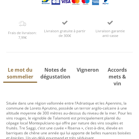
Livraison gratuite à partir
Livraison garantie
Frais de livraison:
de 300€
anti-casse
7,99€
Le mot du
Notes de
Vigneron
Accords
sommelier
dégustation
mets &
vin
Située dans une région vallonnée entre l’Adriatique et les Apennins, la
commune de Loreto Aprutino, possède un terroir argilo-calcaire à une
altitude moyenne de 300 mètres au-dessus du niveau de la mer. Pour les
vins rouges, le vignoble de Talamonti est principalement planté du
cépage local Montepulciano qui offre par nature des vins souples et
fruités. Tre Saggi, c’est une cuvée « Riserva », c’est-à-dire, élevée en
barriques de chêne une année qui lui apporte de belles nuances boisées
et épicées. Un vin déjà gourmand et très séduisant.