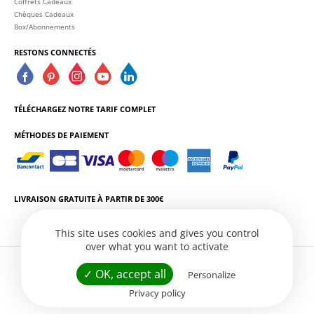
Coffrets Cadeaux
Chèques Cadeaux
Box/Abonnements
RESTONS CONNECTÉS
TÉLÉCHARGEZ NOTRE TARIF COMPLET
MÉTHODES DE PAIEMENT
LIVRAISON GRATUITE À PARTIR DE 300€
This site uses cookies and gives you control
over what you want to activate
L'ABUS D'ALCOOL EST DANGEREUX POUR LA SANTÉ. CONSOMMEZ AVEC
✓ OK, accept all
Personalize
MODÉRATION.
Privacy policy
Conditions Générales de Vente
Politique de Confidentialité
Gestion des services
Site web par
Créatix