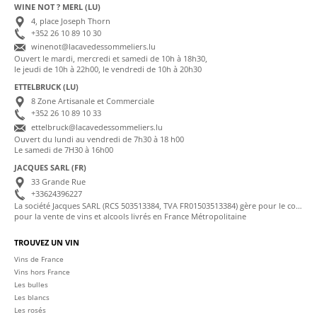
WINE NOT ? MERL (LU)
4, place Joseph Thorn
+352 26 10 89 10 30
winenot@lacavedessommeliers.lu
Ouvert le mardi, mercredi et samedi de 10h à 18h30,
le jeudi de 10h à 22h00, le vendredi de 10h à 20h30
ETTELBRUCK (LU)
8 Zone Artisanale et Commerciale
+352 26 10 89 10 33
ettelbruck@lacavedessommeliers.lu
Ouvert du lundi au vendredi de 7h30 à 18 h00
Le samedi de 7H30 à 16h00
JACQUES SARL (FR)
33 Grande Rue
+33624396227
La société Jacques SARL (RCS 503513384, TVA FR01503513384) gère pour le compte de La Cave des Sommeliers les transactions bancaires et la facturation
pour la vente de vins et alcools livrés en France Métropolitaine
TROUVEZ UN VIN
Vins de France
Vins hors France
Les bulles
Les blancs
Les rosés