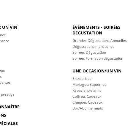
 UN VIN
ÉVÈNEMENTS - SOIRÉES
DÉGUSTATION
ance
Grandes Dégustations Annuelles
France
Dégustations mensuelles
Soirées Dégustation
Soirées Formation dégustation
eux
UNE OCCASION/UN VIN
s
Entreprises
 ventes
Mariages/Baptèmes
Repas entre amis
 prestige
Coffrets Cadeaux
Chèques Cadeaux
ONNAÎTRE
Box/Abonnements
ONS
PÉCIALES