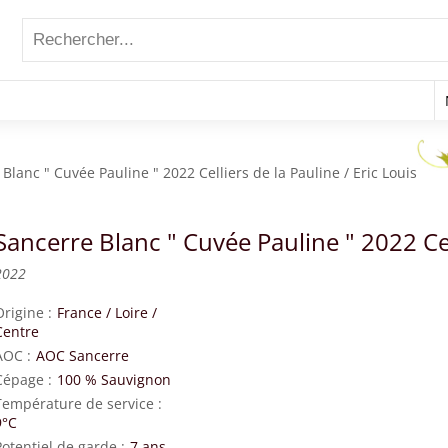
Blanc " Cuvée Pauline " 2022 Celliers de la Pauline / Eric Louis
Sancerre Blanc " Cuvée Pauline " 2022 Cell
2022
Origine
France
/
Loire
/
Centre
AOC
AOC Sancerre
Cépage
100 % Sauvignon
Température de service
9°C
Potentiel de garde
7 ans