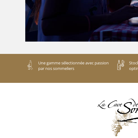
Une gamme sélectionnée avec passion
Stoc
par nos sommeliers
opti