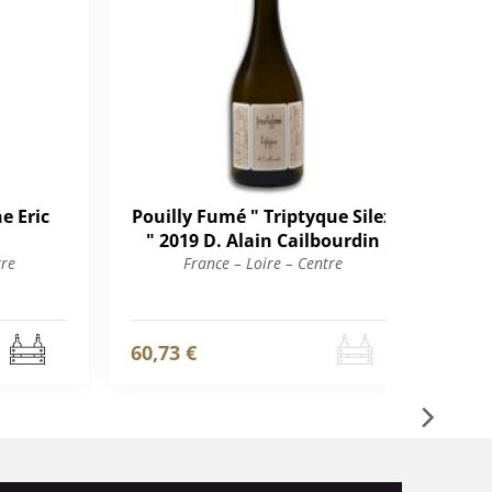
e Eric
Pouilly Fumé " Triptyque Silex
Pou
" 2019 D. Alain Cailbourdin
tre
France – Loire – Centre
60,73 €
30,