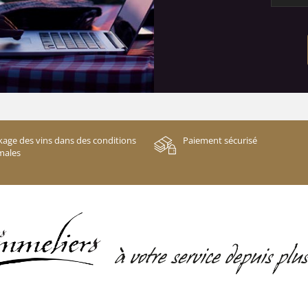
kage des vins dans des conditions
Paiement sécurisé
males