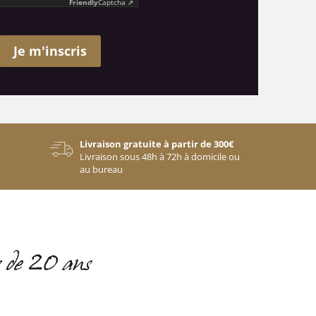
Friendly
Captcha ⇗
Je m'inscris
Livraison gratuite à partir de 300€
Livraison sous 48h à 72h à domicile ou
au bureau