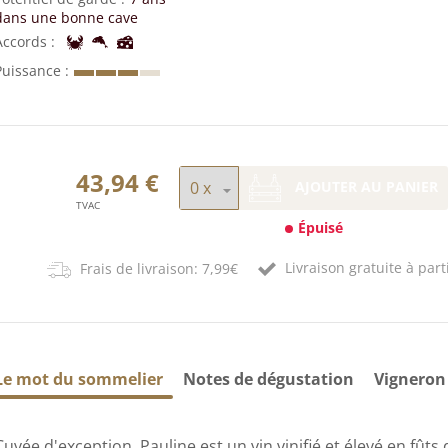
dans une bonne cave
Accords
Puissance
43,94 €
AJOUTER AU PANIER
TVAC
Épuisé
Livraison gratuite à part
Frais de livraison: 7,99€
Le mot du sommelier
Notes de dégustation
Vigneron
Cuvée d'exception, Pauline est un vin vinifié et élevé en fûts