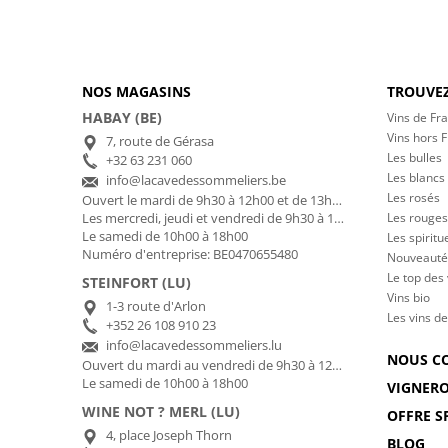
NOS MAGASINS
TROUVEZ
HABAY (BE)
Vins de Fr
Vins hors 
7, route de Gérasa
Les bulles
+32 63 231 060
Les blancs
info@lacavedessommeliers.be
Les rosés
Ouvert le mardi de 9h30 à 12h00 et de 13h00 à 17h00
Les rouges
Les mercredi, jeudi et vendredi de 9h30 à 12h00 et de 13h00 à 18h30
Le samedi de 10h00 à 18h00
Les spiritu
Numéro d'entreprise: BE0470655480
Nouveauté
Le top des
STEINFORT (LU)
Vins bio
1-3 route d'Arlon
Les vins de
+352 26 108 910 23
info@lacavedessommeliers.lu
NOUS C
Ouvert du mardi au vendredi de 9h30 à 12h00 et de 13h00 à 18h30
Le samedi de 10h00 à 18h00
VIGNER
WINE NOT ? MERL (LU)
OFFRE S
4, place Joseph Thorn
BLOG