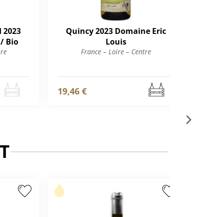
I 2023
Quincy 2023 Domaine Eric
San
/ Bio
Louis
tre
France – Loire – Centre
19,46 €
25,
T