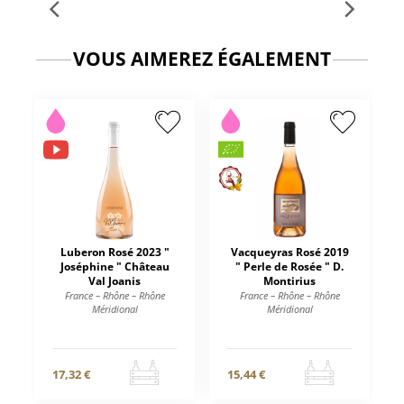
VOUS AIMEREZ ÉGALEMENT
Luberon Rosé 2023 "
Vacqueyras Rosé 2019
Joséphine " Château
" Perle de Rosée " D.
Val Joanis
Montirius
France – Rhône – Rhône
France – Rhône – Rhône
Méridional
Méridional
17,32 €
15,44 €