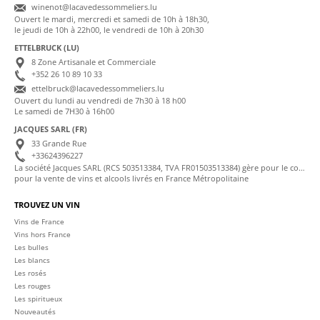
winenot@lacavedessommeliers.lu
Ouvert le mardi, mercredi et samedi de 10h à 18h30,
le jeudi de 10h à 22h00, le vendredi de 10h à 20h30
ETTELBRUCK (LU)
8 Zone Artisanale et Commerciale
+352 26 10 89 10 33
ettelbruck@lacavedessommeliers.lu
Ouvert du lundi au vendredi de 7h30 à 18 h00
Le samedi de 7H30 à 16h00
JACQUES SARL (FR)
33 Grande Rue
+33624396227
La société Jacques SARL (RCS 503513384, TVA FR01503513384) gère pour le compte de La Cave des Sommeliers les transactions bancaires et la facturation
pour la vente de vins et alcools livrés en France Métropolitaine
TROUVEZ UN VIN
Vins de France
Vins hors France
Les bulles
Les blancs
Les rosés
Les rouges
Les spiritueux
Nouveautés