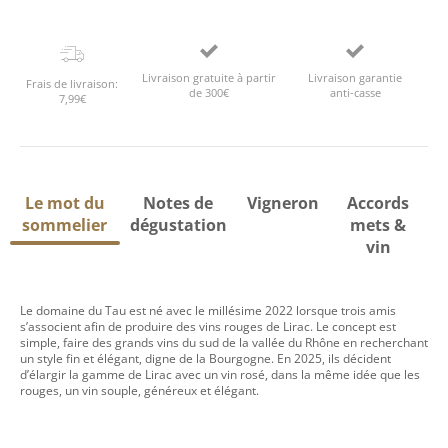
Livraison gratuite à partir
Livraison garantie
Frais de livraison:
de 300€
anti-casse
7,99€
Le mot du
Notes de
Vigneron
Accords
sommelier
dégustation
mets &
vin
Le domaine du Tau est né avec le millésime 2022 lorsque trois amis
s’associent afin de produire des vins rouges de Lirac. Le concept est
simple, faire des grands vins du sud de la vallée du Rhône en recherchant
un style fin et élégant, digne de la Bourgogne. En 2025, ils décident
d’élargir la gamme de Lirac avec un vin rosé, dans la même idée que les
rouges, un vin souple, généreux et élégant.