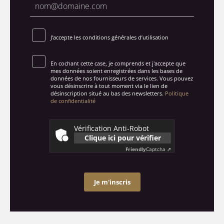
J’accepte les conditions générales d’utilisation
En cochant cette case, je comprends et j'accepte que
mes données soient enregistrées dans les bases de
données de nos fournisseurs de services. Vous pouvez
vous désinscrire à tout moment via le lien de
désinscription situé au bas des newsletters.
Politique
de confidentialité
Vérification Anti-Robot
Clique ici pour vérifier
Friendly
Captcha ⇗
Je m'inscris