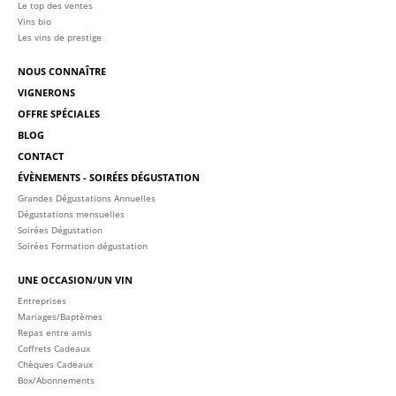
Le top des ventes
Vins bio
Les vins de prestige
NOUS CONNAÎTRE
VIGNERONS
OFFRE SPÉCIALES
BLOG
CONTACT
ÉVÈNEMENTS - SOIRÉES DÉGUSTATION
Grandes Dégustations Annuelles
Dégustations mensuelles
Soirées Dégustation
Soirées Formation dégustation
UNE OCCASION/UN VIN
Entreprises
Mariages/Baptèmes
Repas entre amis
Coffrets Cadeaux
Chèques Cadeaux
Box/Abonnements